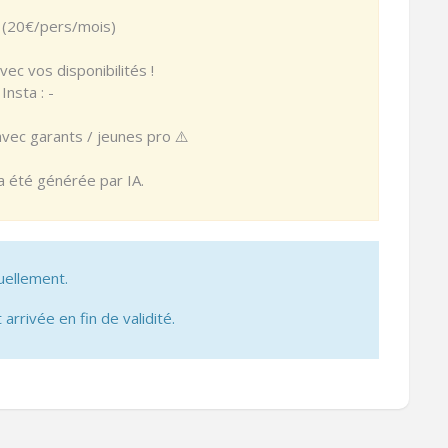
e (20€/pers/mois)
ec vos disponibilités !
nsta : -
avec garants / jeunes pro ⚠️
 a été générée par IA.
uellement.
 arrivée en fin de validité.