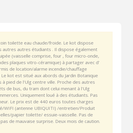
in toilette eau chaude/froide. Le kot dispose
is autres autres étudiants . Il dispose également
pée (vaisselle comprise, four , four micro-onde,
ndes plaques vitro-céramique) à partager avec d'
rmis de location/alarme incendie/chauffage
. Le kot est situé aux abords du Jardin Botanique
à pied de l'Ulg centre ville. Proche des autres
êts de bus, du tram dont celui menant à l'Ulg
mmerces. Uniquement loué à des étudiants. Pas
umeur. Le prix est de 440 euros toutes charges
ité/WIFI (antenne UBIQUITI) /entretien/Produit
elles/papier toilette/ essuie-vaisselle. Pas de
c pas de mauvaise surprise. Deux mois de caution.