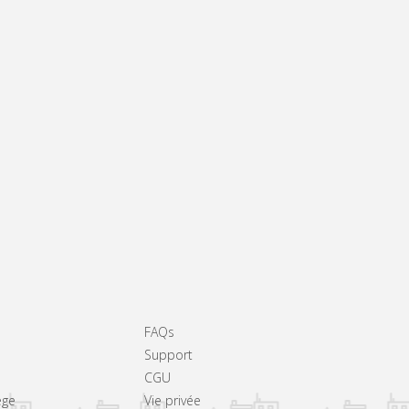
FAQs
Support
CGU
ège
Vie privée