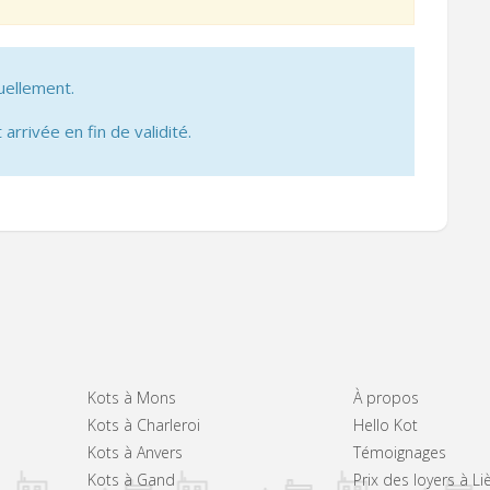
uellement.
 arrivée en fin de validité.
Kots à Mons
À propos
Kots à Charleroi
Hello Kot
Kots à Anvers
Témoignages
Kots à Gand
Prix des loyers à Li