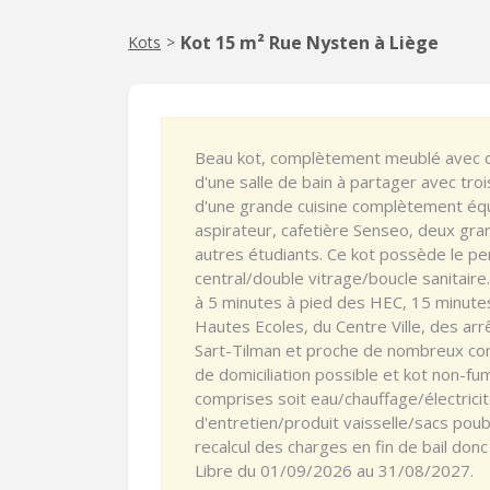
Kot 15 m² Rue Nysten à Liège
Kots
>
Beau kot, complètement meublé avec co
d'une salle de bain à partager avec tro
d'une grande cuisine complètement équi
aspirateur, cafetière Senseo, deux gra
autres étudiants. Ce kot possède le pe
central/double vitrage/boucle sanitaire
à 5 minutes à pied des HEC, 15 minutes 
Hautes Ecoles, du Centre Ville, des arr
Sart-Tilman et proche de nombreux co
de domiciliation possible et kot non-f
comprises soit eau/chauffage/électric
d'entretien/produit vaisselle/sacs poub
recalcul des charges en fin de bail don
Libre du 01/09/2026 au 31/08/2027.