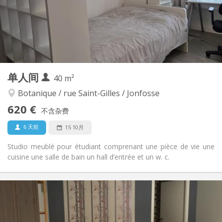
布局
独立
浴室:
房间内
厨房:
2
20 m
面积:
2
私人房间:
其他
单人间
40 m²
安静, 社区氛围, 学习氛围, 温馨
氛围:
否
无障碍通道:
Botanique / rue Saint-Gilles / Jonfosse
禁烟
吸烟:
620 €
不含杂费
否
宠物:
6 天前
15 10月
Studio meublé pour étudiant comprenant une pièce de vie une
cuisine une salle de bain un hall d’entrée et un w. c.
实用信息
620 €
租金:
80 €
水电费:
10个月
租期: