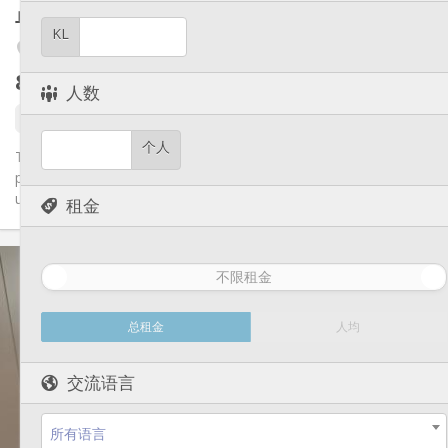
其他
单人间
29 m²
安静
氛围:
KL
否
无障碍通道:
Fétinne / Longdoz / Vennes
禁烟
吸烟:
850 €
不含杂费
420 €
/每周
否
宠物:
人数
还未出租
个人
Très beau studio meublé avec balcon à louer (29m²) - Logement
privatif d’appoint , pas prévu pour un domicile, destiné pour
une...
租金
实用信息
不限租金
850 €
租金:
150 €
水电费:
12个月, 11个月, 10个月, 5-6个月, 3-4个月, 月租, 周租
租期:
总租金
人均
否
住房登记:
布局
交流语言
独立
浴室:
独立（单独房间）
厨房:
所有语言
2
29 m
面积: