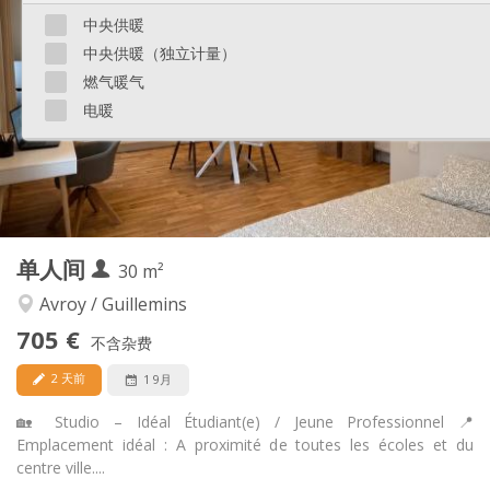
750 €
租金:
中央供暖
175 €
水电费:
中央供暖（独立计量）
12个月
租期:
可登记
住房登记:
燃气暖气
电暖
布局
独立
浴室:
独立（单独房间）
厨房:
2
38 m
面积:
1
私人房间:
其他
单人间
30 m²
安静
氛围:
否
无障碍通道:
Avroy / Guillemins
禁烟
吸烟:
705 €
不含杂费
可登记
宠物:
2 天前
1 9月
🏡 Studio – Idéal Étudiant(e) / Jeune Professionnel 📍
Emplacement idéal : A proximité de toutes les écoles et du
centre ville....