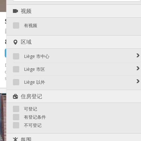
1
私人房间:
视频
其他
Studio 20 m²
20 m²
学习氛围, 安静, 温馨
氛围:
有视频
否
无障碍通道:
Te-cum
禁烟
吸烟:
845 €
区域
不含杂费
否
宠物:
18 小时前
还未出租
Liège 市中心
Divers chambres et studios dans un immeuble ou se trouvent
Avroy / Guillemins
Liège 市区
des étudiants et des stagiaires! Petite structure, ambiance
Botanique / rue Saint-Gilles / Jonfosse
sympa,...
Amercoeur / Bressoux
Liège 以外
Cathédrale / Sauvenière / Saint-Denis
Angleur / Sart-Tilman
Féronstrée / Pierreuse
Liège 以外
住房登记
实用信息
Fragnée / Val Benoît
Fétinne / Longdoz / Vennes
845 € (1 个人)
租金:
可登记
150 € (1 个人)
水电费:
Grivegnée
12个月, 5-6个月, 暑假
租期:
有登记条件
Laveu / Cointe
有登记条件
住房登记:
不可登记
Outremeuse
布局
Saint-Laurent / Sainte-Marguerite
氛围