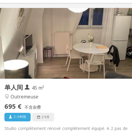
实用信息
705 €
租金:
170 €
水电费:
12个月
租期:
可登记
住房登记:
布局
独立
浴室:
房间内
厨房:
2
30 m
面积:
2
私人房间:
其他
单人间
45 m²
学习氛围, 安静, 温馨
氛围:
否
无障碍通道:
Outremeuse
禁烟
吸烟:
695 €
不含杂费
否
宠物:
2 小时前
2 9月
Studio complètement rénové complètement équipé. A 2 pas de