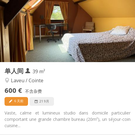
600 €
租金:
180 €
水电费:
12个月
租期:
否
住房登记:
布局
独立
浴室:
独立（单独房间）
厨房:
2
90 m
面积:
4
私人房间:
其他
单人间
39 m²
温馨, 安静, 学习氛围
氛围:
否
无障碍通道:
Laveu / Cointe
禁烟
吸烟:
600 €
不含杂费
否
宠物:
6 天前
21 9月
Vaste, calme et lumineux studio dans domicile particulier
comportant une grande chambre bureau (20m²), un séjour-coin
cuisine...