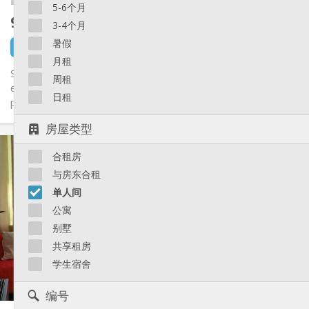
5-6个月
900 €
不含杂费
3-4个月
暑假
18 小时前
还未出租
月租
Super studio pour une ou deux personnes, totalement meublé
周租
et équipé. Petit sas d'entrée avec meuble à chaussures et
日租
porte...
房屋类型
实用信息
合租房
900 € (1 个人)
租金:
169 € (1 个人)
水电费:
与房东合租
12个月, 5-6个月, 3-4个月, 暑假, 月租
租期:
单人间
否
住房登记:
公寓
布局
别墅
独立
浴室:
共享租房
独立（单独房间）
厨房:
学生宿舍
2
30 m
面积:
1
私人房间:
编号