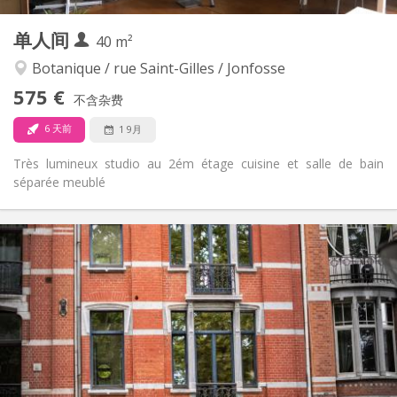
其他
单人间
40 m²
温馨, 安静, 学习氛围
氛围:
否
无障碍通道:
Botanique / rue Saint-Gilles / Jonfosse
禁烟
吸烟:
575 €
不含杂费
否
宠物:
6 天前
1 9月
Très lumineux studio au 2ém étage cuisine et salle de bain
séparée meublé
实用信息
575 €
租金:
150 €
水电费:
12个月
租期:
有登记条件
住房登记:
布局
独立
浴室:
独立（单独房间）
厨房:
2