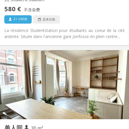
禁烟
吸烟:
580 €
不含杂费
否
宠物:
21 小时前
还未出租
La résidence Studentstation pour étudiants au coeur de la cité
ardente. Située dans l'ancienne gare Jonfosse en plein centre...
实用信息
580 €
租金:
180 €
水电费:
12个月
租期:
可登记
住房登记:
布局
独立
浴室:
房间内
厨房:
2
28 m
面积:
2
私人房间:
其他
单人间
30 m²