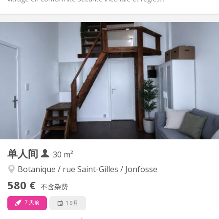
实用信息
585 €
租金:
125 €
水电费:
12个月
租期:
有登记条件
住房登记:
布局
独立
浴室:
房间内
厨房:
2
40 m
面积:
3
私人房间:
其他
单人间
30 m²
安静, 学习氛围
氛围:
否
无障碍通道:
Botanique / rue Saint-Gilles / Jonfosse
禁烟
吸烟:
580 €
不含杂费
否
宠物:
7 天前
1 9月