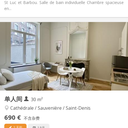
St Luc et Barbou. Salle de bain individuelle Chambre spacieuse
en...
实用信息
695 €
租金:
125 €
水电费:
12个月
租期:
否
住房登记:
布局
独立
浴室:
独立（单独房间）
厨房:
2
45 m
面积:
2
私人房间:
其他
单人间
30 m²
安静, 温馨
氛围:
否
无障碍通道:
Cathédrale / Sauvenière / Saint-Denis
禁烟
吸烟:
690 €
不含杂费
否
宠物:
2 天前
1 9月