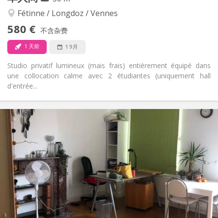
温馨, 学习氛围, 社区氛围
氛围:
是
无障碍通道:
Fétinne / Longdoz / Vennes
禁烟
吸烟:
580 €
不含杂费
否
宠物:
1 天前
1 9月
Studio privatif lumineux (mais frais) entièrement équipé dans
une collocation calme avec 2 étudiantes (uniquement hall
d'entrée...
实用信息
580 €
租金:
120 €
水电费:
12个月
租期:
否
住房登记:
布局
独立
浴室:
房间内
厨房:
2
30 m
面积:
2
私人房间: