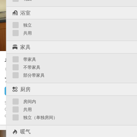
12个月
租期:
否
住房登记:
浴室
布局
独立
独立
浴室:
独立（单独房间）
厨房:
共用
2
30 m
面积:
2
私人房间:
家具
其他
单人间
带家具
38 m²
安静
氛围:
不带家具
否
无障碍通道:
Liège 市区
部分带家具
禁烟
吸烟:
750 €
不含杂费
否
宠物:
厨房
20 小时前
1 9月
房间内
STUDIO état IMPECCABLE + PARKING fermé au 32 Quai
Godefroid Kurth Sur le très prisé quai Godefroid Kurth, un lieu de
共用
délassement...
独立（单独房间）
暖气
实用信息