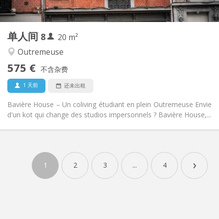
40 m
面积:
3
私人房间:
其他
单人间
8
20 m²
学习氛围, 安静
氛围:
否
无障碍通道:
Outremeuse
禁烟
吸烟:
575 €
不含杂费
否
宠物:
1 天前
还未出租
Bavière House – Un coliving étudiant en plein Outremeuse Envie
d'un kot qui change des studios impersonnels ? Bavière House,...
实用信息
575 € (1 个人)
租金:
›
165 € (1 个人)
水电费:
1
2
3
...
4
12个月
租期:
可登记
住房登记:
布局
共用
浴室: