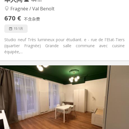
温馨, 安静, 学习氛围
氛围:
否
无障碍通道:
Fragnée / Val Benoît
禁烟
吸烟:
670 €
不含杂费
否
宠物:
15 1月
Studio neuf Très lumineux pour étudiant. e - rue de l'Etat-Tiers
(quartier Fragnée) Grande salle commune avec cuisine
équipée,...
实用信息
670 €
租金:
80 €
水电费:
12个月, 5-6个月
租期:
否
住房登记:
布局
共用
浴室:
房间内
厨房:
2
44 m
面积:
1
私人房间: