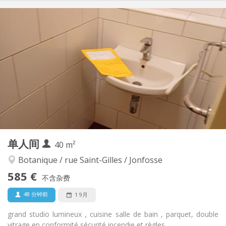
实用信息
600 €
租金:
100 €
水电费:
11个月
租期:
否
住房登记:
布局
独立
浴室:
独立（单独房间）
厨房:
2
39 m
面积:
3
私人房间:
其他
单人间
40 m²
学习氛围
氛围:
否
无障碍通道:
Botanique / rue Saint-Gilles / Jonfosse
禁烟
吸烟:
585 €
不含杂费
否
宠物:
48 分钟前
1 9月
grand studio lumineux , cuisine salle de bain , parquet, double
vitrage en conformité sécurité incendie et règles...