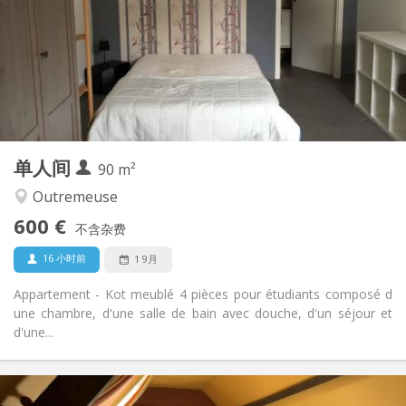
可登记
住房登记:
布局
独立
浴室:
独立（单独房间）
厨房:
2
40 m
面积:
3
私人房间:
其他
单人间
90 m²
安静
氛围:
否
无障碍通道:
Outremeuse
禁烟
吸烟:
600 €
不含杂费
否
宠物:
16 小时前
1 9月
Appartement - Kot meublé 4 pièces pour étudiants composé d
une chambre, d'une salle de bain avec douche, d'un séjour et
d'une...
实用信息