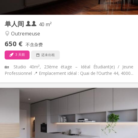
2
28 m
面积:
2
私人房间:
其他
单人间
40 m²
学习氛围, 安静
氛围:
否
无障碍通道:
Outremeuse
禁烟
吸烟:
650 €
不含杂费
否
宠物:
3 天前
还未出租
🏡 Studio 40m², 23ème étage – Idéal Étudiant(e) / Jeune
Professionnel 📍 Emplacement idéal : Quai de l’Ourthe 44, 4000...
实用信息
650 € (1 个人)
租金:
100 € (1 个人)
水电费:
12个月
租期:
可登记
住房登记:
布局
独立
浴室: