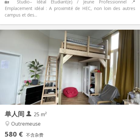
🏡 Studio– Idéal Étudiant(e) / Jeune Professionnel 📍
Emplacement idéal : A proximité de HEC, non loin des autres
campus et des...
实用信息
580 €
租金:
170 €
水电费:
12个月
租期:
有登记条件
住房登记:
布局
独立
浴室:
房间内
厨房:
2
30 m
面积:
2
私人房间:
其他
单人间
25 m²
学习氛围, 安静, 温馨
氛围:
否
无障碍通道:
Outremeuse
禁烟
吸烟:
580 €
不含杂费
否
宠物: