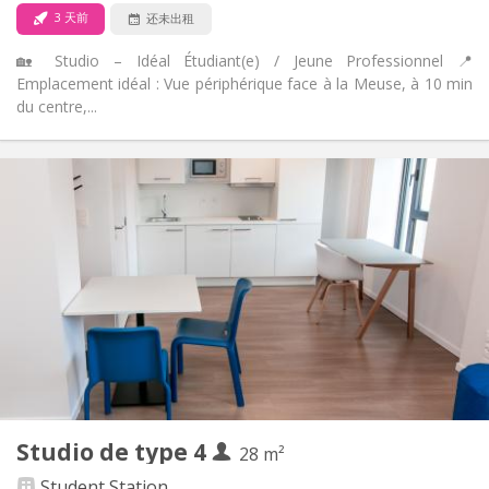
3 天前
还未出租
🏡 Studio – Idéal Étudiant(e) / Jeune Professionnel 📍
Emplacement idéal : Vue périphérique face à la Meuse, à 10 min
du centre,...
实用信息
580 €
租金:
170 €
水电费:
12个月
租期:
有登记条件
住房登记:
布局
独立
浴室:
房间内
厨房:
2
25 m
面积:
2
私人房间:
其他
Studio de type 4
28 m²
安静, 学习氛围
氛围:
否
无障碍通道:
Student Station