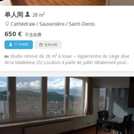
其他
单人间
28 m²
温馨, 社区氛围, 安静, 学习氛围
氛围:
否
无障碍通道:
Cathédrale / Sauvenière / Saint-Denis
禁烟
吸烟:
650 €
不含杂费
否
宠物:
37 分钟前
还未出租
🏡 Studio rénové de 28 m² à louer – Hypercentre de Liège (Rue
de la Madeleine 25) Location à partir de juillet Idéalement pour...
实用信息
650 €
租金:
20 €
水电费:
12个月
租期:
可登记
住房登记:
布局
独立
浴室:
房间内
厨房: