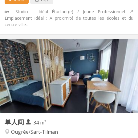
🏡 Studio – Idéal Étudiant(e) / Jeune Professionnel 📍
Emplacement idéal : A proximité de toutes les écoles et du
centre ville....
实用信息
690 €
租金:
170 €
水电费:
12个月
租期:
否
住房登记:
布局
独立
浴室:
房间内
厨房:
2
30 m
面积:
2
私人房间:
其他
单人间
34 m²
学习氛围, 温馨, 安静
氛围:
否
无障碍通道:
Ougrée/Sart-Tilman
禁烟
吸烟: