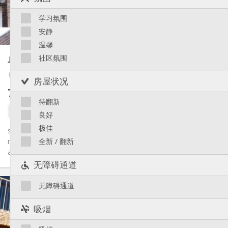
独立
浴室:
Saint-Léonard
共用
厨房:
Sainte-Walburge
学习氛围
2
20 m
面积:
Liège 市区
安静
1
私人房间:
温馨
其他
单人间
社区氛围
62 m²
学习氛围, 社区氛围, 安静, 温馨
氛围:
否
无障碍通道:
Boncelles
房屋状况
禁烟
吸烟:
750 €
不含杂费
否
宠物:
待翻新
还未出租
良好
极佳
studio avec garage d'une superficie totale de 62 m² entièrement
meublé composé d'un coin chambre, salon et cuisine équipée
全新 / 翻新
avec...
无障碍通道
实用信息
无障碍通道
750 €
租金:
130 €
水电费:
吸烟
12个月
租期:
否
住房登记: