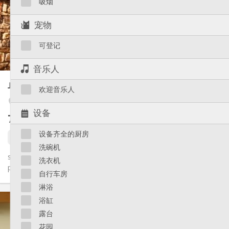
吸烟
布局
宠物
独立
浴室:
房间内
厨房:
可登记
2
62 m
面积:
3
私人房间:
音乐人
其他
单人间
30 m²
欢迎音乐人
学习氛围
氛围:
否
无障碍通道:
Angleur / Sart-Tilman
禁烟
吸烟:
设备
750 €
不含杂费
否
宠物:
设备齐全的厨房
30 8月
洗碗机
studios neufs-salle de bain avec grande douche-wc-cuisine-
洗衣机
plaque de cuisson-four-frigo avec freezer-lave-linge-chauffage...
自行车房
淋浴
实用信息
浴缸
750 €
租金:
露台
50 €
水电费:
花园