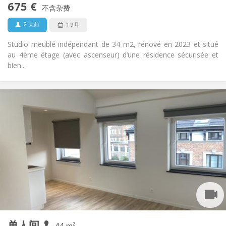
675 €
不含杂费
否
宠物:
2 天前
1 9月
Studio meublé indépendant de 34 m2, rénové en 2023 et situé
au 4ème étage (avec ascenseur) d’une résidence sécurisée et
bien...
实用信息
675 €
租金:
170 €
水电费:
12个月
租期:
否
住房登记:
布局
独立
浴室:
房间内
厨房:
2
34 m
面积:
2
私人房间:
其他
单人间
44 m²