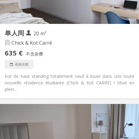
独立（单独房间）
厨房:
2
40 m
面积:
4
私人房间:
其他
单人间
20 m²
安静, 学习氛围, 温馨
氛围:
是
无障碍通道:
Chick & Kot Carré
禁烟
吸烟:
635 €
不含杂费
否
宠物:
还未出租
Kot de haut standing totalement neuf à louer dans une toute
nouvelle résidence étudiante (Chick & Kot CARRE) ! Situé en
plein...
实用信息
635 €
租金:
125 €
水电费:
12个月
租期:
可登记
住房登记: