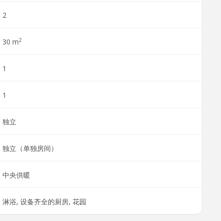
2
2
30 m
1
1
独立
独立（单独房间）
中央供暖
淋浴, 设备齐全的厨房, 花园