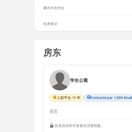
楼内可住空位
住房登记
房东
学生公寓
入驻平台 15 年
Contacté par 1,000 étud
语言
联系房东即可查看其完整档案。