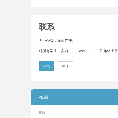
联系
无中介费，无预订费。
对所有学生（实习生、Erasmus……）和年轻上班族
登录
注册
布局
家具