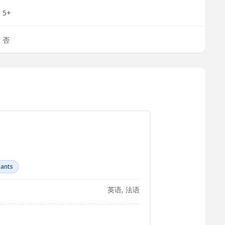
5+
否
iants
英语, 法语