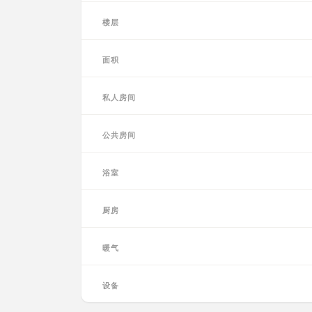
楼层
面积
私人房间
公共房间
浴室
厨房
暖气
设备