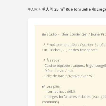
单人间 25 m² Rue Jonruelle 在 Lièg
单人间
>
🏡 Studio – Idéal Étudiant(e) / Jeune Pr
📍 Emplacement idéal : Quartier St-Léo
Luc, Barbou, ... ) et des transports.
📌 À savoir :
- Cuisine équipée : taques, frigo, congél
- Pièce de vie / nuit
- Salle de bain privative avec WC
✔️ Les plus :
- Internet haut débit
- Charges forfaitaires incluses (eau, ga
communs)