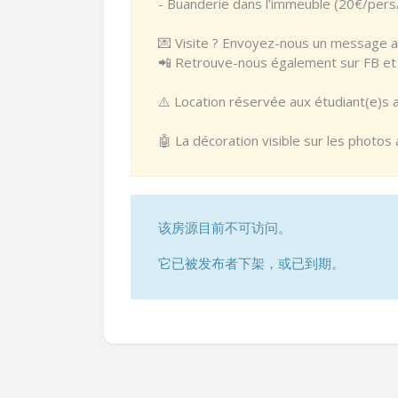
- Buanderie dans l’immeuble (20€/pers
💌 Visite ? Envoyez-nous un message av
📲 Retrouve-nous également sur FB et I
⚠️ Location réservée aux étudiant(e)s 
🤖 La décoration visible sur les photos
该房源目前不可访问。
它已被发布者下架，或已到期。