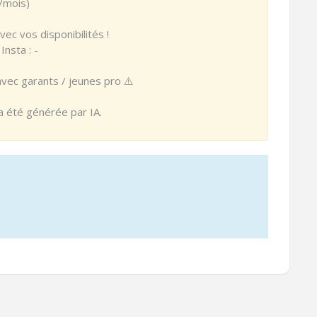
/mois)
ec vos disponibilités !
nsta : -
avec garants / jeunes pro ⚠️
 a été générée par IA.