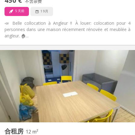
450 €
不含杂费
否
宠物:
5 天前
1 9月
📣 Belle collocation à Angleur ‼️ À louer: colocation pour 4
personnes dans une maison récemment rénovée et meublée à
angleur. 🏠...
实用信息
450 €
租金:
75 €
水电费:
12个月, 10个月, 5-6个月, 暑假
租期:
有登记条件
住房登记:
布局
共用
浴室:
共用
厨房:
2
186 m
面积:
4
私人房间:
其他
合租房
12 m²
社区氛围, 学习氛围, 温馨, 安静
氛围: