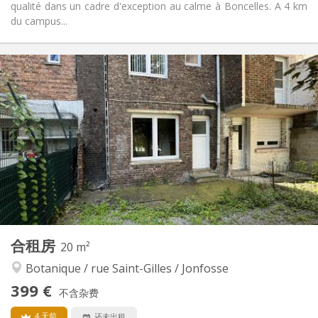
qualité dans un cadre d'exception au calme à Boncelles. A 4 km
du campus...
实用信息
500 €
租金:
100 €
水电费:
5-6个月
租期:
有登记条件
住房登记:
布局
独立
浴室:
共用
厨房:
2
15 m
面积:
2
私人房间:
其他
合租房
20 m²
温馨, 学习氛围, 安静
氛围:
Botanique / rue Saint-Gilles / Jonfosse
否
无障碍通道:
禁烟
吸烟:
399 €
不含杂费
否
宠物:
4 天前
还未出租