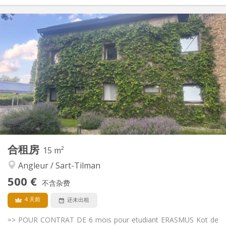
实用信息
430 €
租金:
0 €
水电费:
11个月
租期:
否
住房登记:
布局
共用
浴室:
共用
厨房:
2
22 m
面积:
1
私人房间:
其他
合租房
15 m²
安静, 社区氛围, 学习氛围, 温馨
氛围:
Angleur / Sart-Tilman
否
无障碍通道:
禁烟
吸烟:
500 €
不含杂费
否
宠物:
4 天前
还未出租
=> POUR CONTRAT DE 6 mois pour etudiant ERASMUS Kot de