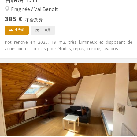
学习氛围, 安静
氛围:
Fragnée / Val Benoît
否
无障碍通道:
禁烟
吸烟:
385 €
不含杂费
否
宠物:
4 天前
16 8月
Kot rénové en 2025, 19 m2, très lumineux et disposant de
zones bien distinctes pour études, repas, cuisine, lavabos et...
实用信息
385 €
租金:
95 €
水电费:
12个月
租期:
否
住房登记:
布局
共用
浴室:
房间内
厨房:
2
19 m
面积:
3
私人房间: