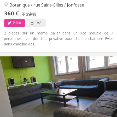
Botanique / rue Saint-Gilles / Jonfosse
是
无障碍通道:
禁烟
吸烟:
360 €
不含杂费
否
宠物:
5 天前
1 9月
2 places sur un même palier dans un Kot meublé de 7
personnes avec douches privative pour chaque chambre Evier
dans chacune des...
实用信息
360 €
租金:
60 €
水电费:
12个月
租期:
否
住房登记:
布局
独立
浴室:
共用
厨房:
2
12 m
面积:
1
私人房间: