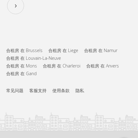
›
布局
共用
浴室:
共用
厨房:
2
16 m
面积:
2
私人房间:
其他
合租房 在 Brussels
合租房 在 Liege
合租房 在 Namur
学习氛围
氛围:
合租房 在 Louvain-La-Neuve
否
无障碍通道:
合租房 在 Mons
合租房 在 Charleroi
合租房 在 Anvers
禁烟
吸烟:
否
宠物:
合租房 在 Gand
常见问题
客服支持
使用条款
隐私