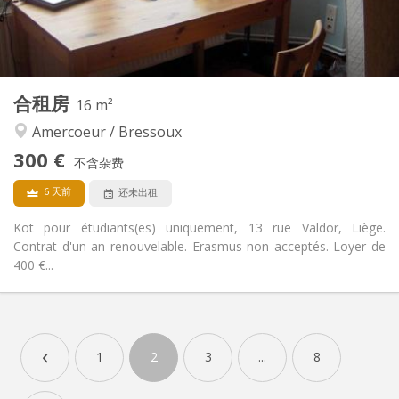
共用
浴室:
共用
厨房:
2
16 m
面积:
3
私人房间:
其他
合租房
16 m²
安静
氛围:
Amercoeur / Bressoux
否
无障碍通道:
禁烟
吸烟:
300 €
不含杂费
否
宠物:
6 天前
还未出租
Kot pour étudiants(es) uniquement, 13 rue Valdor, Liège.
Contrat d'un an renouvelable. Erasmus non acceptés. Loyer de
400 €...
实用信息
300 €
租金:
‹
100 €
水电费:
1
2
3
...
8
12个月
租期:
否
住房登记: