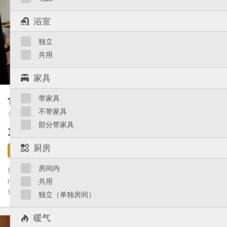
12个月, 11个月, 10个月
租期:
否
住房登记:
浴室
布局
独立
共用
浴室:
共用
厨房:
共用
2
80 m
面积:
1
私人房间:
家具
其他
合租房
带家具
15 m²
学习氛围, 安静, 温馨
氛围:
不带家具
Botanique / rue Saint-Gilles / Jonfosse
否
无障碍通道:
部分带家具
禁烟
吸烟:
365 €
不含杂费
否
宠物:
厨房
4 天前
1 9月
房间内
Bel appartement à partager entre deux étudiants, entièrement
rénové en 2017 et composé de deux chambres, une cuisine, une
共用
salle...
独立（单独房间）
暖气
实用信息