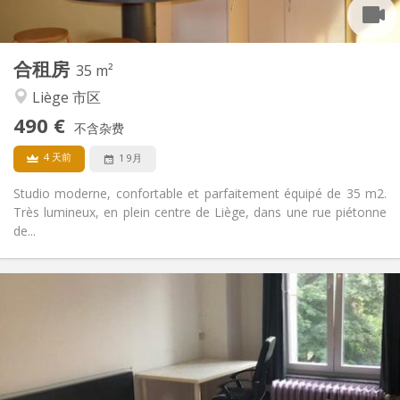
2
16 m
面积:
1
私人房间:
其他
合租房
35 m²
安静, 学习氛围
氛围:
Liège 市区
否
无障碍通道:
禁烟
吸烟:
490 €
不含杂费
否
宠物:
4 天前
1 9月
Studio moderne, confortable et parfaitement équipé de 35 m2.
Très lumineux, en plein centre de Liège, dans une rue piétonne
de...
实用信息
490 €
租金:
180 €
水电费:
12个月
租期:
否
住房登记:
布局