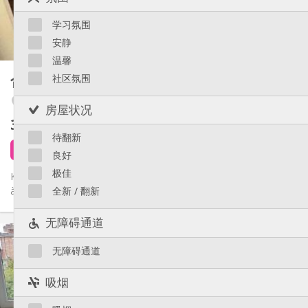
共用
浴室:
Saint-Léonard
共用
厨房:
Sainte-Walburge
学习氛围
2
11 m
面积:
Liège 市区
安静
1
私人房间:
温馨
其他
合租房
社区氛围
60 m²
学习氛围, 社区氛围, 安静, 温馨
氛围:
Fétinne / Longdoz / Vennes
否
无障碍通道:
房屋状况
禁烟
吸烟:
375 €
不含杂费
否
宠物:
待翻新
3 天前
还未出租
良好
极佳
Kot cool à Liège ! 3 chambres, salon chill, cuisine équipée, salle
à manger, et salle de bain commune. À deux pas du centre-ville...
全新 / 翻新
无障碍通道
实用信息
375 €
租金:
无障碍通道
75 €
水电费:
12个月
租期:
吸烟
否
住房登记: