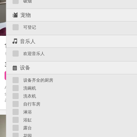
吸烟
布局
共用
浴室:
宠物
共用
厨房:
2
60 m
面积:
可登记
1
私人房间:
其他
音乐人
合租房
80 m²
温馨
氛围:
欢迎音乐人
Angleur / Sart-Tilman
否
无障碍通道:
禁烟
吸烟:
390 €
不含杂费
否
宠物:
设备
4 天前
1 9月
设备齐全的厨房
Appartement 80 m2 rénové et meublé, avec 2 chambres, salon,
洗碗机
salle à manger, cuisine, SDB. Cuisine équipée et lave-vaisselle
洗衣机
à...
自行车房
淋浴
实用信息
浴缸
390 €
租金:
露台
60 €
水电费:
花园