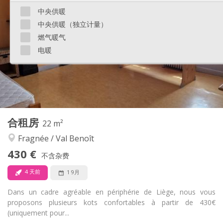
365 €
租金:
中央供暖
85 €
水电费:
中央供暖（独立计量）
12个月
租期:
有登记条件
住房登记:
燃气暖气
电暖
布局
独立
浴室:
独立（单独房间）
厨房:
2
15 m
面积:
4
私人房间:
其他
合租房
22 m²
学习氛围, 安静
氛围:
Fragnée / Val Benoît
否
无障碍通道:
禁烟
吸烟:
430 €
不含杂费
否
宠物:
4 天前
1 9月
Dans un cadre agréable en périphérie de Liège, nous vous
proposons plusieurs kots confortables à partir de 430€
(uniquement pour...