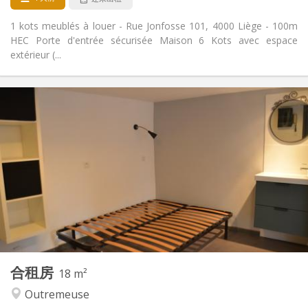
1 kots meublés à louer - Rue Jonfosse 101, 4000 Liège - 100m
HEC Porte d'entrée sécurisée Maison 6 Kots avec espace
extérieur (...
实用信息
399 €
租金:
100 €
水电费:
12个月, 11个月, 10个月, 5-6个月
租期:
可登记
住房登记:
布局
共用
浴室:
共用
厨房:
2
20 m
面积:
1
私人房间:
其他
合租房
18 m²
温馨, 学习氛围, 社区氛围, 安静
氛围:
Outremeuse
是
无障碍通道:
可吸烟
吸烟: