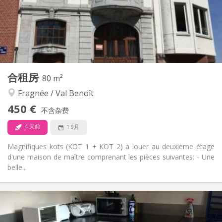
布局
共用
浴室:
共用
厨房:
2
15 m
面积:
1
私人房间:
其他
合租房
80 m²
安静
氛围:
Fragnée / Val Benoît
否
无障碍通道:
禁烟
吸烟:
450 €
不含杂费
可登记
宠物:
4 天前
1 9月
Magnifiques kots (KOT 1 + KOT 2) à louer au deuxième étage
d'une maison de maître comprenant les pièces suivantes: - Une
belle...
实用信息
450 €
租金:
0 €
水电费: