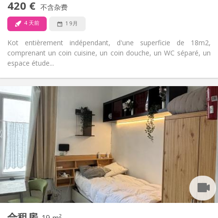
420 €
不含杂费
可登记
宠物:
4 天前
1 9月
Kot entièrement indépendant, d'une superficie de 18m2,
comprenant un coin cuisine, un coin douche, un WC séparé, un
espace étude...
实用信息
420 €
租金:
60 €
水电费:
12个月
租期:
否
住房登记:
布局
独立
浴室:
房间内
厨房:
2
18 m
面积:
1
私人房间:
其他
合租房
19 m²