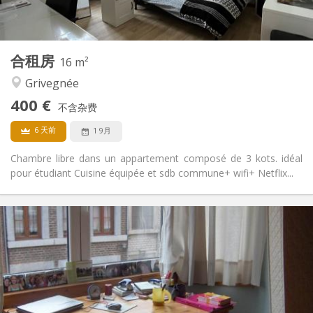
2
15 m
面积:
1
私人房间:
其他
合租房
16 m²
安静, 学习氛围, 温馨
氛围:
Grivegnée
否
无障碍通道:
禁烟
吸烟:
400 €
不含杂费
否
宠物:
6 天前
1 9月
Chambre libre dans un appartement composé de 3 kots. idéal
pour étudiant Cuisine équipée et sdb commune+ wifi+ Netflix...
实用信息
400 €
租金:
75 €
水电费:
12个月
租期:
否
住房登记:
布局