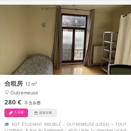
实用信息
260 €
租金:
90 €
水电费:
12个月
租期:
否
住房登记:
布局
共用
浴室:
共用
厨房:
2
12 m
面积:
1
私人房间:
其他
合租房
12 m²
安静
氛围:
Outremeuse
否
无障碍通道:
禁烟
吸烟:
280 €
不含杂费
否
宠物:
5 天前
还未出租
🎓 KOT ÉTUDIANT MEUBLÉ – OUTREMEUSE (LIÈGE) – TOUT
COMPRIS 📍 Rue du Parlement – 4020 Liège Tu cherches un kot