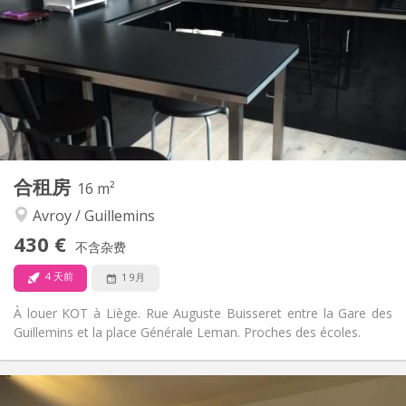
12个月
租期:
否
住房登记:
布局
共用
浴室:
共用
厨房:
2
80 m
面积:
1
私人房间:
其他
合租房
16 m²
安静
氛围:
Avroy / Guillemins
否
无障碍通道:
禁烟
吸烟:
430 €
不含杂费
否
宠物:
4 天前
1 9月
À louer KOT à Liège. Rue Auguste Buisseret entre la Gare des
Guillemins et la place Générale Leman. Proches des écoles.
实用信息