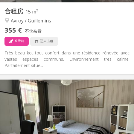
其他
合租房
15 m²
温馨, 社区氛围
氛围:
Avroy / Guillemins
否
无障碍通道:
禁烟
吸烟:
355 €
不含杂费
否
宠物:
6 天前
还未出租
Très beau kot tout confort dans une résidence rénovée avec
vastes espaces communs. Environnement très calme.
Parfaitement situé...
实用信息
355 €
租金:
65 €
水电费:
12个月
租期:
有登记条件
住房登记:
布局
共用
浴室:
共用
厨房: