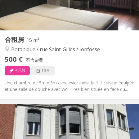
独立
浴室:
独立（单独房间）
厨房:
2
35 m
面积:
1
私人房间:
其他
合租房
15 m²
安静, 温馨, 学习氛围
氛围:
Botanique / rue Saint-Gilles / Jonfosse
否
无障碍通道:
禁烟
吸烟:
500 €
不含杂费
否
宠物:
4 天前
1 9月
Une chambre de 5m x 3m avec évier individuel. 1 cuisine équipée
et une salle de douche avec wc . Très bien située en face du...
实用信息
500 €
租金:
50 €
水电费:
12个月, 5-6个月, 3-4个月
租期:
可登记
住房登记: