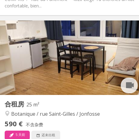
confortable, bien...
实用信息
280 €
租金:
90 €
水电费:
12个月
租期:
否
住房登记:
布局
共用
浴室:
共用
厨房:
2
12 m
面积:
1
私人房间:
其他
合租房
25 m²
安静
氛围:
Botanique / rue Saint-Gilles / Jonfosse
否
无障碍通道:
禁烟
吸烟:
590 €
不含杂费
否
宠物:
5 天前
还未出租