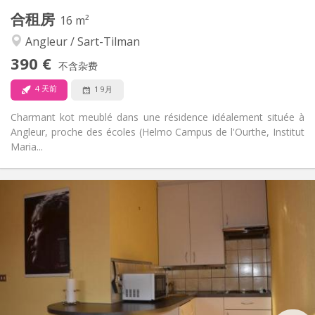
其他
合租房
16 m²
温馨, 学习氛围, 安静
氛围:
Angleur / Sart-Tilman
否
无障碍通道:
禁烟
吸烟:
390 €
不含杂费
否
宠物:
4 天前
1 9月
Charmant kot meublé dans une résidence idéalement située à
Angleur, proche des écoles (Helmo Campus de l'Ourthe, Institut
Maria...
实用信息
390 €
租金:
0 €
水电费:
12个月
租期:
否
住房登记:
布局
共用
浴室:
共用
厨房: