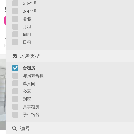
5-6个月
500 €
不含杂费
3-4个月
暑假
3 天前
1 9月
月租
Dans une ancienne maison de maître Vue sur l'église Saint
周租
Remacle au Pont Entièrement rénové, cuisine et salle de bains
日租
privées...
房屋类型
实用信息
合租房
500 €
租金:
50 €
水电费:
与房东合租
12个月
租期:
单人间
否
住房登记:
公寓
布局
别墅
独立
浴室:
共享租房
独立（单独房间）
厨房:
学生宿舍
2
60 m
面积:
3
私人房间:
编号