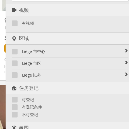
1
私人房间:
视频
其他
合租房
11 m²
温馨, 安静, 社区氛围, 学习氛围
氛围:
有视频
Angleur / Sart-Tilman
否
无障碍通道:
禁烟
吸烟:
305 €
区域
不含杂费
否
宠物:
3 天前
1 9月
Liège 市中心
COLOCATION - Maison complètement renovée et meublée
Avroy / Guillemins
Liège 市区
pour étudiants. Disponible à partir du 01/09/2026. !! Loyer toutes
Botanique / rue Saint-Gilles / Jonfosse
charges...
Amercoeur / Bressoux
Liège 以外
Cathédrale / Sauvenière / Saint-Denis
Angleur / Sart-Tilman
Féronstrée / Pierreuse
Liège 以外
住房登记
实用信息
Fragnée / Val Benoît
Fétinne / Longdoz / Vennes
305 €
租金:
可登记
100 €
水电费:
Grivegnée
12个月, 11个月, 10个月, 暑假
租期:
有登记条件
Laveu / Cointe
否
住房登记:
不可登记
Outremeuse
布局
Saint-Laurent / Sainte-Marguerite
氛围