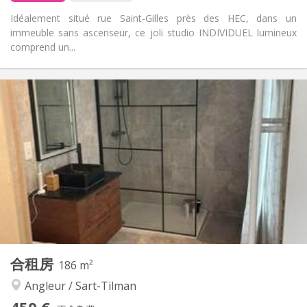
Idéalement situé rue Saint-Gilles près des HEC, dans un
immeuble sans ascenseur, ce joli studio INDIVIDUEL lumineux
comprend un...
实用信息
590 €
租金:
250 €
水电费:
12个月, 5-6个月
租期:
否
住房登记:
布局
独立
浴室:
房间内
厨房:
2
25 m
面积:
2
私人房间:
其他
合租房
186 m²
安静, 学习氛围
氛围:
Angleur / Sart-Tilman
否
无障碍通道:
禁烟
吸烟: