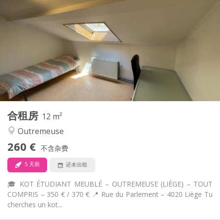
430 €
租金:
0 €
水电费:
12个月
租期:
否
住房登记:
布局
共用
浴室:
共用
厨房:
2
16 m
面积:
1
私人房间:
其他
合租房
12 m²
社区氛围
氛围:
Outremeuse
否
无障碍通道:
可吸烟
吸烟:
260 €
不含杂费
否
宠物:
5 天前
还未出租
🎓 KOT ÉTUDIANT MEUBLÉ – OUTREMEUSE (LIÈGE) – TOUT
COMPRIS – 350 € / 370 € 📍 Rue du Parlement – 4020 Liège Tu
cherches un kot...