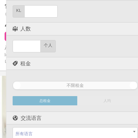
其他
合租房
16 m²
温馨, 安静, 学习氛围
氛围:
KL
Angleur / Sart-Tilman
否
无障碍通道:
禁烟
吸烟:
400 €
不含杂费
否
宠物:
人数
3 天前
1 9月
个人
À Angleur, nous proposons quatres chambres étudiantes à
louer, idéalement situées pour les étudiants de l’Université de
Liège,...
租金
实用信息
不限租金
400 €
租金:
100 €
水电费:
12个月
租期:
总租金
人均
有登记条件
住房登记:
布局
交流语言
共用
浴室:
共用
厨房:
所有语言
2
16 m
面积: