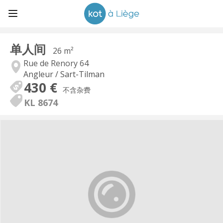
单人间
26 m²
Rue de Renory 64
Angleur / Sart-Tilman
430 €
不含杂费
KL 8674