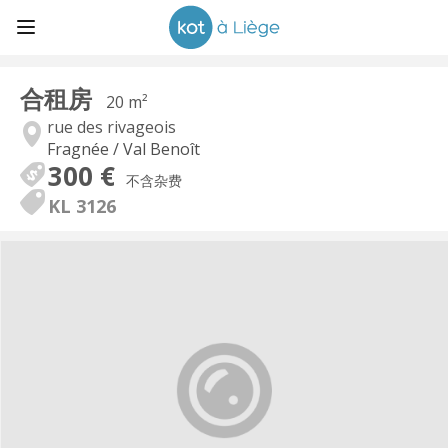
合租房
20 m²
rue des rivageois
Fragnée / Val Benoît
300 €
不含杂费
KL 3126