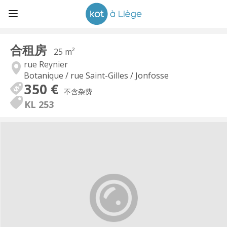
合租房
25 m²
rue Reynier
Botanique / rue Saint-Gilles / Jonfosse
350 €
不含杂费
KL 253