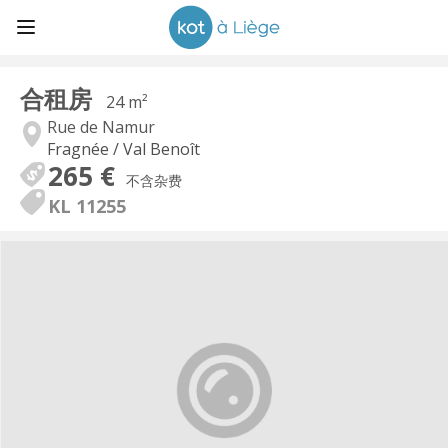
合租房
24 m²
Rue de Namur
Fragnée / Val Benoît
265 €
不含杂费
KL 11255