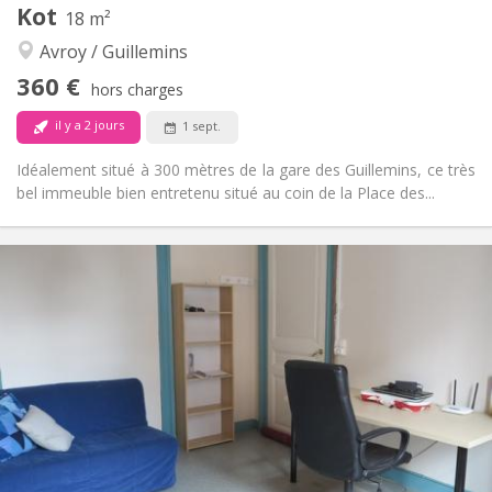
Kot
18 m²
Studieuse, communautaire, chaleureuse,
Atmosphère:
Avroy / Guillemins
calme
Non
Accès PMR:
360 €
hors charges
Non-fumeur
Fumeur:
Non
Animaux de compagnie:
il y a 2 jours
1 sept.
Idéalement situé à 300 mètres de la gare des Guillemins, ce très
bel immeuble bien entretenu situé au coin de la Place des...
Infos Pratiques
360 €
Loyer:
100 €
Charges:
12 mois
Durée:
Non
Domiciliation:
Aménagement
Commune
Salle de bain:
Dans la chambre
Cuisine:
2
18 m
Superficie:
2
Pièces privées: