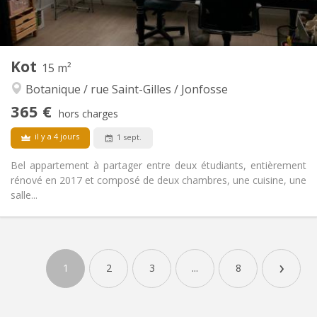
Commune
Cuisine:
2
26 m
Superficie:
2
Pièces privées:
Autre
Kot
15 m²
Communautaire, studieuse, chaleureuse
Atmosphère:
Botanique / rue Saint-Gilles / Jonfosse
Non
Accès PMR:
Non-fumeur
Fumeur:
365 €
hors charges
Non
Animaux de compagnie:
il y a 4 jours
1 sept.
Bel appartement à partager entre deux étudiants, entièrement
rénové en 2017 et composé de deux chambres, une cuisine, une
salle...
Infos Pratiques
365 €
Loyer:
›
85 €
Charges:
1
2
3
...
8
12 mois
Durée:
Sous conditions
Domiciliation: