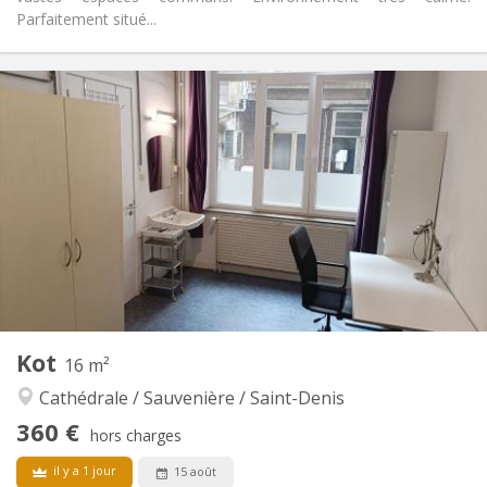
Parfaitement situé...
Infos Pratiques
355 €
Loyer:
65 €
Charges:
12 mois
Durée:
Sous conditions
Domiciliation:
Aménagement
Commune
Salle de bain:
Commune
Cuisine:
2
15 m
Superficie:
1
Pièces privées:
Autre
Kot
16 m²
Calme, chaleureuse, studieuse
Atmosphère:
Cathédrale / Sauvenière / Saint-Denis
Non
Accès PMR:
Non-fumeur
Fumeur:
360 €
hors charges
Non
Animaux de compagnie:
il y a 1 jour
15 août