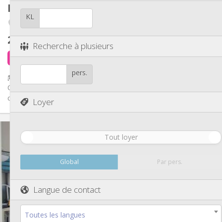
Autre
Kot
12 m²
Calme
Atmosphère:
KL
Outremeuse
Non
Accès PMR:
Non-fumeur
Fumeur:
280 €
hors charges
Non
Animaux de compagnie:
Recherche à plusieurs
il y a 5 jours
Libre
pers.
🎓 KOT ÉTUDIANT MEUBLÉ – OUTREMEUSE (LIÈGE) – TOUT
COMPRIS 📍 Rue du Parlement – 4020 Liège Tu cherches un kot
confortable, bien...
Loyer
Infos Pratiques
Tout loyer
280 €
Loyer:
90 €
Charges:
12 mois
Durée:
Global
Par pers.
Non
Domiciliation:
Aménagement
Langue de contact
Commune
Salle de bain:
Commune
Cuisine:
Toutes les langues
2
12 m
Superficie: