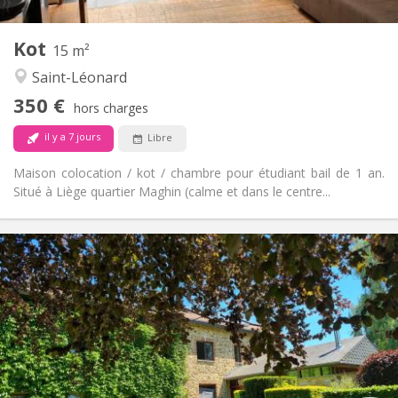
1
Pièces privées:
Autre
Kot
15 m²
Studieuse, chaleureuse, calme,
Atmosphère:
Saint-Léonard
communautaire
Non
Accès PMR:
350 €
hors charges
Non-fumeur
Fumeur:
Non
Animaux de compagnie:
il y a 7 jours
Libre
Maison colocation / kot / chambre pour étudiant bail de 1 an.
Situé à Liège quartier Maghin (calme et dans le centre...
Infos Pratiques
350 €
Loyer:
70 €
Charges:
12 mois
Durée:
Non
Domiciliation:
Aménagement
Commune
Salle de bain:
Commune
Cuisine: