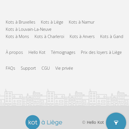
Aménagement
Privée
Salle de bain:
Privée (pièce distincte)
Cuisine:
2
15 m
Superficie:
Kots à Bruxelles
Kots à Liège
Kots à Namur
4
Pièces privées:
Kots à Louvain-La-Neuve
Kots à Mons
Kots à Charleroi
Kots à Anvers
Kots à Gand
Autre
Calme, studieuse
Atmosphère:
Non
Accès PMR:
À propos
Hello Kot
Témoignages
Prix des loyers à Liège
Non-fumeur
Fumeur:
Non
Animaux de compagnie:
FAQs
Support
CGU
Vie privée
©
Hello Kot