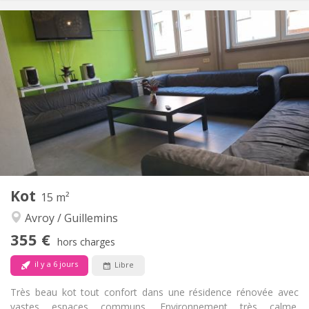
Infos Pratiques
355 €
Loyer:
65 €
Charges:
12 mois
Durée:
Sous conditions
Domiciliation:
Aménagement
Commune
Salle de bain:
Commune
Cuisine:
2
15 m
Superficie:
1
Pièces privées:
Autre
Kot
15 m²
Studieuse, chaleureuse, communautaire,
Atmosphère:
Avroy / Guillemins
calme
Non
Accès PMR:
355 €
hors charges
Non-fumeur
Fumeur:
Non
Animaux de compagnie:
il y a 6 jours
Libre
Très beau kot tout confort dans une résidence rénovée avec
vastes espaces communs. Environnement très calme.