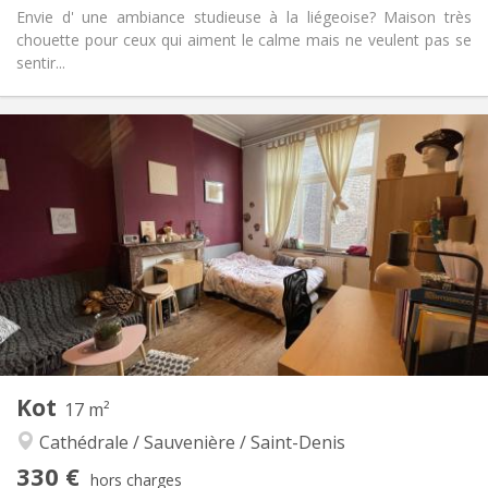
Envie d' une ambiance studieuse à la liégeoise? Maison très
chouette pour ceux qui aiment le calme mais ne veulent pas se
sentir...
Infos Pratiques
310 €
Loyer:
110 €
Charges:
12 mois
Durée:
Acceptée
Domiciliation:
Aménagement
Commune
Salle de bain:
Dans la chambre
Cuisine:
2
18 m
Superficie:
1
Pièces privées:
Autre
Kot
17 m²
Chaleureuse, studieuse, calme
Atmosphère:
Cathédrale / Sauvenière / Saint-Denis
Non
Accès PMR:
Non-fumeur
Fumeur:
330 €
hors charges
Non
Animaux de compagnie: