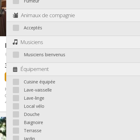
Fumeur
Aménagement
Commune
Salle de bain:
Animaux de compagnie
Commune
Cuisine:
2
16 m
Superficie:
Acceptés
1
Pièces privées:
Autre
Musiciens
Kot
16 m²
Chaleureuse, calme, communautaire,
Atmosphère:
Musiciens bienvenus
Amercoeur / Bressoux
studieuse
Non
Accès PMR:
300 €
hors charges
Non-fumeur
Fumeur:
Équipement
Non
Animaux de compagnie:
il y a 7 jours
Libre
Cuisine équipée
Kot pour étudiants(es) uniquement, 13 rue Valdor, Liège.
Lave-vaisselle
Contrat d'un an renouvelable. Erasmus non acceptés. Loyer de
Lave-linge
400 €...
Local vélo
Douche
Infos Pratiques
Baignoire
300 €
Loyer:
Terrasse
100 €
Charges:
Jardin