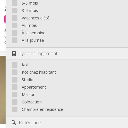
5-6 mois
260 €
hors charges
3-4 mois
Vacances d'été
il y a 5 jours
Libre
Au mois
🎓 KOT ÉTUDIANT MEUBLÉ – OUTREMEUSE (LIÈGE) – TOUT
À la semaine
COMPRIS – 350 € / 370 € 📍 Rue du Parlement – 4020 Liège Tu
À la journée
cherches un kot...
Type de logement
Infos Pratiques
Kot
260 €
Loyer:
90 €
Charges:
Kot chez l'habitant
12 mois
Durée:
Studio
Non
Domiciliation:
Appartement
Aménagement
Maison
Commune
Salle de bain:
Colocation
Commune
Cuisine:
Chambre en résidence
2
12 m
Superficie:
1
Pièces privées:
Référence