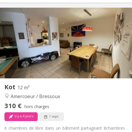
Infos Pratiques
305 €
Loyer:
100 €
Charges:
12 mois, 11 mois, 10 mois, vacances d'été
Durée:
Non
Domiciliation:
Aménagement
Commune
Salle de bain:
Commune
Cuisine:
2
11 m
Superficie:
1
Pièces privées:
Autre
Kot
12 m²
Chaleureuse, communautaire, calme,
Atmosphère:
Amercoeur / Bressoux
studieuse
Non
Accès PMR:
310 €
hors charges
Non-fumeur
Fumeur:
Non
Animaux de compagnie:
il y a 4 jours
1 sept.
6 chambres de libre dans un bâtiment partageant 8chambres .