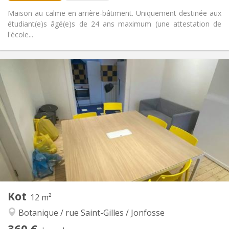
Maison au calme en arrière-bâtiment. Uniquement destinée aux
étudiant(e)s âgé(e)s de 24 ans maximum (une attestation de
l'école...
Infos Pratiques
360 €
Loyer:
50 €
Charges:
11 mois
Durée:
Acceptée
Domiciliation:
Aménagement
Commune
Salle de bain:
Commune
Cuisine:
2
16 m
Superficie:
1
Pièces privées:
Autre
Kot
12 m²
Communautaire, calme, studieuse
Atmosphère:
Botanique / rue Saint-Gilles / Jonfosse
Non
Accès PMR:
Fumeur ok
Fumeur:
360 €