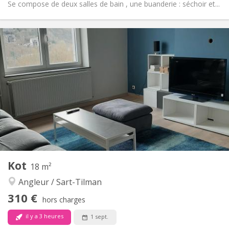
Se compose de deux salles de bain , une buanderie : séchoir et...
Infos Pratiques
310 €
Loyer:
90 €
Charges:
12 mois
Durée:
Non
Domiciliation:
Aménagement
Commune
Salle de bain:
Commune
Cuisine:
2
12 m
Superficie:
1
Pièces privées:
Autre
Kot
18 m²
Communautaire
Atmosphère:
Angleur / Sart-Tilman
Non
Accès PMR:
Non-fumeur
Fumeur:
310 €
hors charges
Non
Animaux de compagnie:
il y a 3 heures
1 sept.