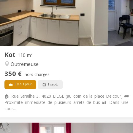
Non
Domiciliation:
Aménagement
Privée
Salle de bain:
Commune
Cuisine:
2
200 m
Superficie:
4
Pièces privées:
Autre
Kot
110 m²
Studieuse, calme
Atmosphère:
Outremeuse
Non
Accès PMR:
Non-fumeur
Fumeur:
350 €
hors charges
Non
Animaux de compagnie:
il y a 1 jour
1 sept.
🏠 Rue Strailhe 3, 4020 LIEGE (au coin de la place Delcour) 🚌
Proximité immédiate de plusieurs arrêts de bus 🔐 Dans une
cour...
Infos Pratiques