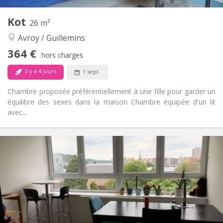
Autre
Kot
26 m²
Studieuse
Atmosphère:
Avroy / Guillemins
Non
Accès PMR:
Fumeur ok
Fumeur:
364 €
hors charges
Non
Animaux de compagnie:
il y a 4 jours
1 sept.
Chambre proposée préférentiellement à une fille pour garder un
équilibre des sexes dans la maison Chambre équipée d'un lit
avec...
Infos Pratiques
364 €
Loyer:
50 €
Charges:
12 mois
Durée:
Non
Domiciliation:
Aménagement
Privée
Salle de bain: