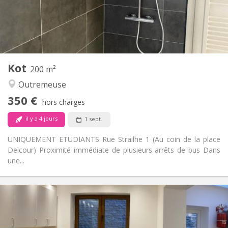
Privée
Salle de bain:
Commune
Cuisine:
2
18 m
Superficie:
2
Pièces privées:
Autre
Kot
200 m²
Studieuse, calme, chaleureuse
Atmosphère:
Outremeuse
Non
Accès PMR:
Non-fumeur
Fumeur:
350 €
hors charges
Non
Animaux de compagnie:
il y a 4 jours
1 sept.
UNIQUEMENT ETUDIANTS Rue Strailhe 1 (Au coin de la place
Delcour) Proximité immédiate de plusieurs arrêts de bus Dans
une...
Infos Pratiques
350 €
Loyer:
100 €
Charges:
12 mois
Durée: