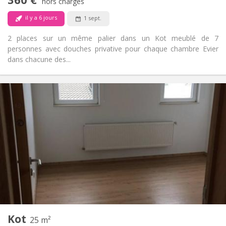
hors charges
Non
Animaux de compagnie:
il y a 6 jours
1 sept.
2 places sur un même palier dans un Kot meublé de 7
personnes avec douches privative pour chaque chambre Evier
dans chacune des...
Infos Pratiques
360 €
Loyer:
60 €
Charges:
12 mois
Durée:
Non
Domiciliation:
Aménagement
Privée
Salle de bain:
Commune
Cuisine:
2
12 m
Superficie:
1
Pièces privées:
Autre
Kot
25 m²
Communautaire, chaleureuse
Atmosphère: