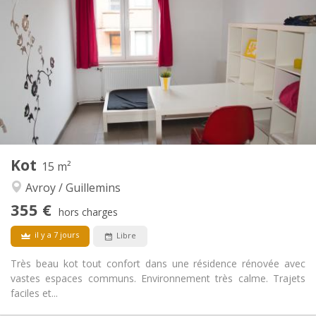
350 €
Loyer:
100 €
Charges:
12 mois
Durée:
Non
Domiciliation:
Aménagement
Commune
Salle de bain:
Commune
Cuisine:
2
110 m
Superficie:
1
Pièces privées:
Autre
Kot
15 m²
Chaleureuse, communautaire, studieuse,
Atmosphère:
Avroy / Guillemins
calme
Non
Accès PMR:
355 €
hors charges
Non-fumeur
Fumeur:
Non
Animaux de compagnie:
il y a 7 jours
Libre
Très beau kot tout confort dans une résidence rénovée avec
vastes espaces communs. Environnement très calme. Trajets
faciles et...