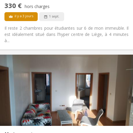
Non-fumeur
Fumeur:
330 €
hors charges
Non
Animaux de compagnie:
il y a 3 jours
1 sept.
Il reste 2 chambres pour étudiantes sur 6 de mon immeuble. Il
est idéalement situé dans l’hyper centre de Liège, à 4 minutes
à...
Infos Pratiques
330 €
Loyer:
150 €
Charges:
12 mois
Durée:
Non
Domiciliation:
Aménagement
Privée
Salle de bain:
Commune
Cuisine:
2
16 m
Superficie:
1
Pièces privées:
Autre