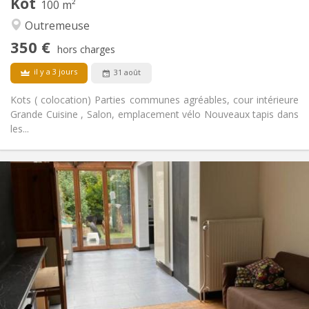
Kot
100 m²
Calme, chaleureuse, studieuse
Atmosphère:
Outremeuse
Non
Accès PMR:
Non-fumeur
Fumeur:
350 €
hors charges
Non
Animaux de compagnie:
il y a 3 jours
31 août
Kots ( colocation) Parties communes agréables, cour intérieure
Grande Cuisine , Salon, emplacement vélo Nouveaux tapis dans
les...
Infos Pratiques
350 €
Loyer:
110 €
Charges:
12 mois
Durée:
Sous conditions
Domiciliation:
Aménagement
Commune
Salle de bain:
Commune
Cuisine:
2
100 m
Superficie: