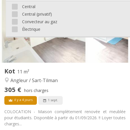
305 €
Loyer:
Central
95 €
Charges:
Central (privatif)
12 mois
Durée:
Non
Domiciliation:
Convecteur au gaz
Électrique
Aménagement
Commune
Salle de bain:
Commune
Cuisine:
2
12 m
Superficie:
1
Pièces privées:
Autre
Kot
11 m²
Studieuse
Atmosphère:
Angleur / Sart-Tilman
Non
Accès PMR:
Non-fumeur
Fumeur:
305 €
hors charges
Non
Animaux de compagnie:
il y a 4 jours
1 sept.
COLOCATION - Maison complètement renovée et meublée
pour étudiants. Disponible à partir du 01/09/2026. !! Loyer toutes
charges...