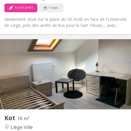
il y a 2 jours
1 sept.
Idéalement situé sur la place du XX Août en face de l'Université
de Liège, près des arrêts de bus pour le Sart Tilman,... avec...
Infos Pratiques
330 €
Loyer:
45 €
Charges:
12 mois
Durée:
Non
Domiciliation:
Aménagement
Commune
Salle de bain:
Commune
Cuisine:
2
17 m
Superficie:
1
Pièces privées:
Autre
Kot
16 m²
Studieuse
Atmosphère:
Liège Ville
Non
Accès PMR: