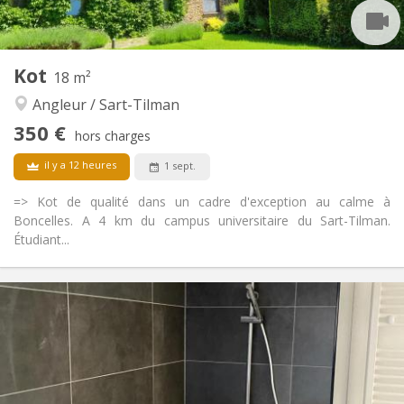
2
15 m
Superficie:
1
Pièces privées:
Autre
Kot
18 m²
Chaleureuse, studieuse, communautaire,
Atmosphère:
Angleur / Sart-Tilman
calme
Non
Accès PMR:
350 €
hors charges
Non-fumeur
Fumeur:
Non
Animaux de compagnie:
il y a 12 heures
1 sept.
=> Kot de qualité dans un cadre d'exception au calme à
Boncelles. A 4 km du campus universitaire du Sart-Tilman.
Étudiant...
Infos Pratiques
350 €
Loyer:
100 €
Charges:
12 mois
Durée:
Sous conditions
Domiciliation:
Aménagement