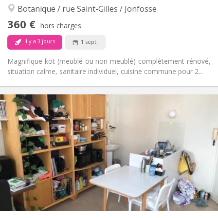
Botanique / rue Saint-Gilles / Jonfosse
Non
Accès PMR:
Non-fumeur
Fumeur:
360 €
hors charges
Non
Animaux de compagnie:
il y a 3 jours
1 sept.
Magnifique kot (meublé ou non meublé) complètement rénové,
situation calme, sanitaire individuel, cuisine commune pour 2...
Infos Pratiques
360 €
Loyer:
100 €
Charges:
12 mois
Durée:
Non
Domiciliation:
Aménagement
Commune
Salle de bain:
Commune
Cuisine:
2
25 m
Superficie:
1
Pièces privées:
Autre