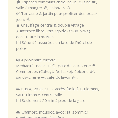
🏠 Espaces communs chaleureux : cuisine 🍽️,
salle à manger 🍕, salon/TV 📺
🌿 Terrasse & jardin pour profiter des beaux
jours 🌞
🔥 Chauffage central & double vitrage
⚡ Internet fibre ultra rapide (>100 Mb/s)
dans toute la maison
👮‍♂️ Sécurité assurée : en face de l’hôtel de
police !
🛍️ À proximité directe :
Médiacité, Basic Fit 💪, parc de la Boverie 🌳
Commerces (Colruyt, Delhaize), épicerie 🥖,
sandwicherie 🥪, café ☕, lavoir 🧺...
🚌 Bus 4, 26 et 31 → accès facile à Guillemins,
Sart-Tilman & centre-ville
🚶‍♂️ Seulement 20 min à pied de la gare !
🛋️ Chambre meublée avec : lit, sommier,
penderie, bureau, étagère