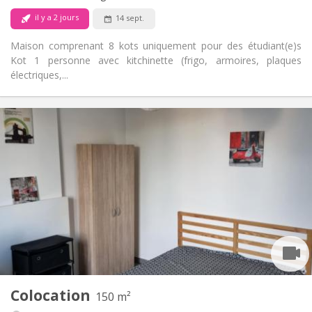
il y a 2 jours
14 sept.
Maison comprenant 8 kots uniquement pour des étudiant(e)s
Kot 1 personne avec kitchinette (frigo, armoires, plaques
électriques,...
Infos Pratiques
380 €
Loyer:
60 €
Charges:
12 mois
Durée:
Sous conditions
Domiciliation:
Aménagement
Commune
Salle de bain:
Dans la chambre
Cuisine:
2
14 m
Superficie:
1
Pièces privées:
Autre
Colocation
150 m²
Chaleureuse, studieuse, calme
Atmosphère: