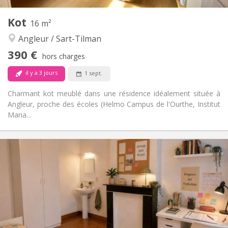
Autre
Kot
16 m²
Calme, studieuse, chaleureuse,
Atmosphère:
Angleur / Sart-Tilman
communautaire
Non
Accès PMR:
390 €
hors charges
Non-fumeur
Fumeur:
Non
Animaux de compagnie:
il y a 3 jours
1 sept.
Charmant kot meublé dans une résidence idéalement située à
Angleur, proche des écoles (Helmo Campus de l'Ourthe, Institut
Maria...
Infos Pratiques
390 €
Loyer:
0 €
Charges:
12 mois
Durée:
Non
Domiciliation:
Aménagement
Commune
Salle de bain: