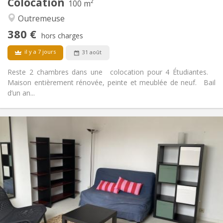
Colocation
100 m²
Communautaire, chaleureuse, studieuse,
Atmosphère:
Outremeuse
calme
Non
Accès PMR:
380 €
hors charges
Non-fumeur
Fumeur:
Non
Animaux de compagnie:
il y a 7 jours
31 août
Reste 2 chambres dans une colocation pour 4 Étudiantes.
Maison entièrement rénovée, peinte et meublée de neuf. Bail
d’un an...
Infos Pratiques
380 €
Loyer:
90 €
Charges:
12 mois
Durée:
Non
Domiciliation:
Aménagement
Commune
Salle de bain:
Commune
Cuisine:
2
100 m
Superficie: