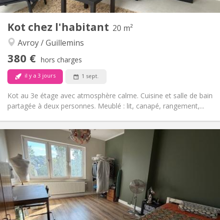
4
Pièces privées:
Autre
Kot chez l'habitant
20 m²
Chaleureuse, studieuse, calme
Atmosphère:
Avroy / Guillemins
Non
Accès PMR:
Non-fumeur
Fumeur:
380 €
hors charges
Non
Animaux de compagnie:
il y a 3 jours
1 sept.
Kot au 3e étage avec atmosphère calme. Cuisine et salle de bain
partagée à deux personnes. Meublé : lit, canapé, rangement,...
Infos Pratiques
380 €
Loyer:
70 €
Charges:
12 mois
Durée:
Sous conditions
Domiciliation:
Aménagement
Commune
Salle de bain:
Commune
Cuisine: