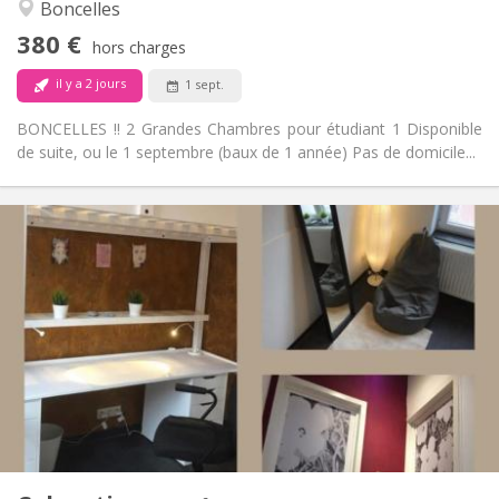
Boncelles
Non
Accès PMR:
Non-fumeur
Fumeur:
380 €
hors charges
Non
Animaux de compagnie:
il y a 2 jours
1 sept.
BONCELLES !! 2 Grandes Chambres pour étudiant 1 Disponible
de suite, ou le 1 septembre (baux de 1 année) Pas de domicile...
Infos Pratiques
380 €
Loyer:
100 €
Charges:
12 mois
Durée:
Non
Domiciliation:
Aménagement
Commune
Salle de bain:
Commune
Cuisine:
2
150 m
Superficie:
4
Pièces privées:
Autre