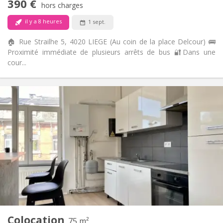
390 €
hors charges
Non
Animaux de compagnie:
il y a 8 heures
1 sept.
🏠 Rue Strailhe 5, 4020 LIEGE (Au coin de la place Delcour) 🚌
Proximité immédiate de plusieurs arrêts de bus 🔐Dans une
cour...
Infos Pratiques
390 €
Loyer:
100 €
Charges:
12 mois
Durée:
Non
Domiciliation:
Aménagement
Privée
Salle de bain:
Commune
Cuisine:
2
70 m
Superficie:
2
Pièces privées:
Autre
Colocation
75 m²