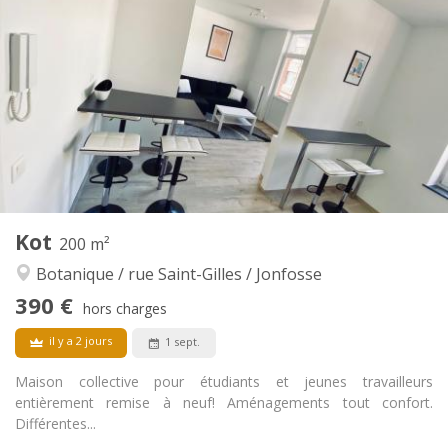
390 €
Loyer:
120 €
Charges:
12 mois
Durée:
Non
Domiciliation:
Aménagement
Commune
Salle de bain:
Privée (pièce distincte)
Cuisine:
2
25 m
Superficie:
1
Pièces privées:
Autre
Kot
200 m²
Studieuse
Atmosphère:
Botanique / rue Saint-Gilles / Jonfosse
Non
Accès PMR:
Non-fumeur
Fumeur:
390 €
hors charges
Non
Animaux de compagnie:
il y a 2 jours
1 sept.
Maison collective pour étudiants et jeunes travailleurs
entièrement remise à neuf! Aménagements tout confort.
Différentes...