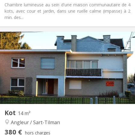
Chambre lumineuse au sein d'une maison communautaire de 4
kots, avec cour et jardin, dans une ruelle calme (impasse) à 2
min. des...
Infos Pratiques
380 €
Loyer:
60 €
Charges:
12 mois
Durée:
Non
Domiciliation:
Aménagement
Commune
Salle de bain:
Commune
Cuisine:
2
28 m
Superficie:
1
Pièces privées:
Autre
Kot
14 m²
Studieuse, calme, chaleureuse
Atmosphère:
Angleur / Sart-Tilman
Non
Accès PMR:
Non-fumeur
Fumeur:
380 €
hors charges
Non
Animaux de compagnie: