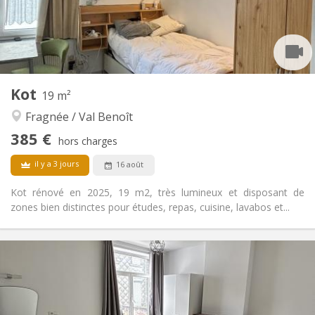
Commune
Salle de bain:
Commune
Cuisine:
2
15 m
Superficie:
1
Pièces privées:
Autre
Kot
19 m²
Communautaire, studieuse, chaleureuse,
Atmosphère:
Fragnée / Val Benoît
calme
Non
Accès PMR:
385 €
hors charges
Non-fumeur
Fumeur:
Non
Animaux de compagnie:
il y a 3 jours
16 août
Kot rénové en 2025, 19 m2, très lumineux et disposant de
zones bien distinctes pour études, repas, cuisine, lavabos et...
Infos Pratiques
385 €
Loyer:
95 €
Charges:
12 mois
Durée:
Non
Domiciliation: