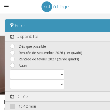
Tri
Loyer par personne Asc
Filtres
Nouvelles annonces
(168)
Disponibilité
Dès que possible
Rentrée de septembre 2026 (1er quadri)
Rentrée de février 2027 (2ème quadri)
Autre
Durée
Kot chez l'habitant
40 m²
10-12 mois
Laveu / Cointe