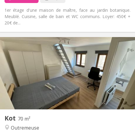
1er étage d'une maison de maître, face au jardin botanique.
Meublé. Cuisine, salle de bain et WC communs. Loyer: 450€ +
20€ de...
Infos Pratiques
390 €
Loyer:
60 €
Charges:
12 mois
Durée:
Acceptée
Domiciliation:
Aménagement
Commune
Salle de bain:
Commune
Cuisine:
2
16 m
Superficie:
1
Pièces privées:
Autre
Kot
70 m²
Studieuse, calme
Atmosphère:
Outremeuse
Non
Accès PMR:
Non-fumeur
Fumeur: