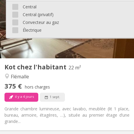
125 €
Charges:
Central
12 mois
Durée:
Central (privatif)
Non
Domiciliation:
Convecteur au gaz
Aménagement
Électrique
Commune
Salle de bain:
Commune
Cuisine:
2
68 m
Superficie:
2
Pièces privées:
Autre
Kot chez l'habitant
22 m²
Calme, studieuse
Atmosphère:
Flémalle
Non
Accès PMR:
Non-fumeur
Fumeur:
375 €
hors charges
Non
Animaux de compagnie:
il y a 4 jours
1 sept.
Grande chambre lumineuse, avec lavabo, meublée (lit 1 place,
bureau, armoire, étagères, …), située au premier étage d’une
grande...