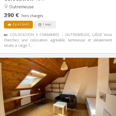
Communautaire, calme, chaleureuse,
Atmosphère:
Outremeuse
studieuse
Non
Accès PMR:
390 €
hors charges
Non-fumeur
Fumeur:
Non
Animaux de compagnie:
il y a 2 jours
1 sept.
🏡 COLOCATION 3 CHAMBRES – OUTREMEUSE, LIÈGE Vous
cherchez une colocation agréable, lumineuse et idéalement
située à Liège ?...
Infos Pratiques
390 €
Loyer:
25 €
Charges:
12 mois
Durée:
Acceptée
Domiciliation:
Aménagement
Commune
Salle de bain:
Commune
Cuisine:
2
75 m
Superficie:
1
Pièces privées: