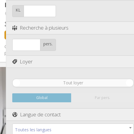
Autre
Kot
17 m²
Calme, studieuse, chaleureuse
Atmosphère:
KL
Fragnée / Val Benoît
Non
Accès PMR:
Non-fumeur
Fumeur:
370 €
hors charges
Non
Animaux de compagnie:
Recherche à plusieurs
il y a 6 jours
16 août
pers.
CALME et QUIETUDE Kot de 17 m2 situé au 3eme Équipement
pour étudiant avec mobilier adéquat (bureau + siège, lit + ...
Loyer
Infos Pratiques
370 €
Loyer:
Tout loyer
95 €
Charges:
12 mois
Durée:
Non
Domiciliation:
Global
Par pers.
Aménagement
Langue de contact
Commune
Salle de bain:
Dans la chambre
Cuisine:
2
17 m
Superficie:
Toutes les langues
1
Pièces privées: