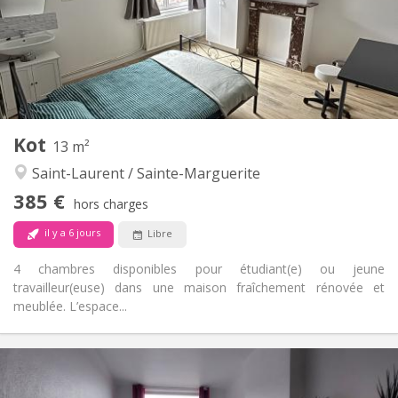
Aménagement
Commune
Salle de bain:
Dans la chambre
Cuisine:
2
19 m
Superficie:
3
Pièces privées:
Autre
Kot
13 m²
Calme, chaleureuse, studieuse
Atmosphère:
Saint-Laurent / Sainte-Marguerite
Non
Accès PMR:
Non-fumeur
Fumeur:
385 €
hors charges
Non
Animaux de compagnie:
il y a 6 jours
Libre
4 chambres disponibles pour étudiant(e) ou jeune
travailleur(euse) dans une maison fraîchement rénovée et
meublée. L’espace...
Infos Pratiques
385 €
Loyer:
100 €
Charges: