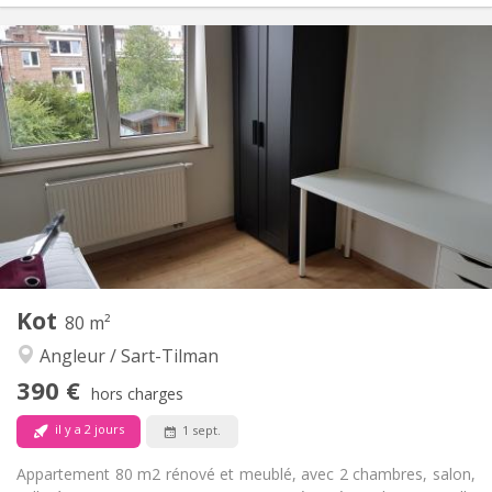
Infos Pratiques
390 €
Loyer:
110 €
Charges:
12 mois
Durée:
Non
Domiciliation:
Aménagement
Privée
Salle de bain:
Commune
Cuisine:
2
200 m
Superficie:
1
Pièces privées:
Autre
Kot
80 m²
Communautaire, studieuse, chaleureuse,
Atmosphère:
Angleur / Sart-Tilman
calme
Oui
Accès PMR:
390 €
hors charges
Fumeur ok
Fumeur:
Non
Animaux de compagnie:
il y a 2 jours
1 sept.
Appartement 80 m2 rénové et meublé, avec 2 chambres, salon,