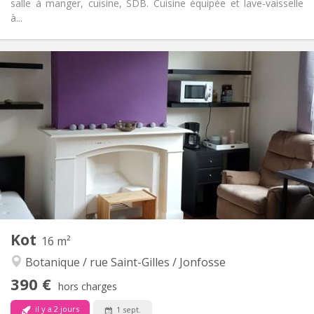
salle à manger, cuisine, SDB. Cuisine équipée et lave-vaisselle
à...
Infos Pratiques
390 €
Loyer:
60 €
Charges:
12 mois, 11 mois, 10 mois
Durée:
Non
Domiciliation:
Aménagement
Commune
Salle de bain:
Commune
Cuisine:
2
80 m
Superficie:
1
Pièces privées:
Autre
Kot
16 m²
Calme, studieuse, chaleureuse
Atmosphère:
Botanique / rue Saint-Gilles / Jonfosse
Non
Accès PMR:
Non-fumeur
Fumeur:
390 €
hors charges
Non
Animaux de compagnie:
il y a 2 jours
1 sept.