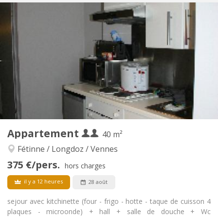
Infos Pratiques
375 €
Loyer:
25 €
Charges:
Au mois
Durée:
Non
Domiciliation:
Aménagement
Commune
Salle de bain:
Commune
Cuisine:
2
22 m
Superficie:
1
Pièces privées:
Autre
Appartement
40 m²
Calme
Atmosphère:
Non
Accès PMR:
Fétinne / Longdoz / Vennes
Fumeur ok
Fumeur:
375 €/pers.
hors charges
Non
Animaux de compagnie:
il y a 12 heures
28 août
sejour avec kitchinette (four - frigo - hotte - taque de cuisson 4
plaques - microonde) + hall + salle de douche + Wc