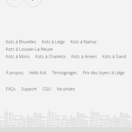
Aménagement
Commune
Salle de bain:
Privée (pièce distincte)
Cuisine:
2
35 m
Superficie:
1
Pièces privées:
Autre
Kots à Bruxelles
Kots à Liège
Kots à Namur
Studieuse
Atmosphère:
Kots à Louvain-La-Neuve
Non
Accès PMR:
Kots à Mons
Kots à Charleroi
Kots à Anvers
Kots à Gand
Non-fumeur
Fumeur:
Non
Animaux de compagnie:
À propos
Hello Kot
Témoignages
Prix des loyers à Liège
FAQs
Support
CGU
Vie privée