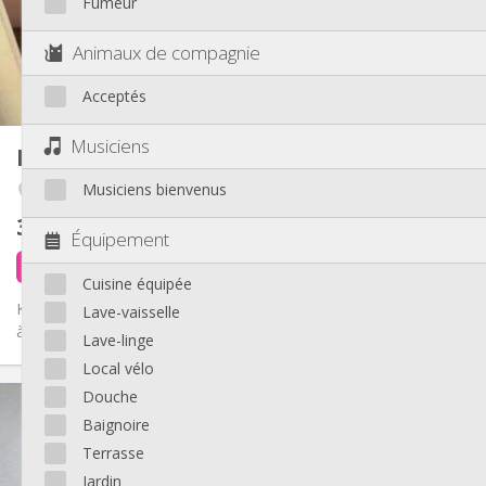
Fumeur
Aménagement
Commune
Salle de bain:
Animaux de compagnie
Commune
Cuisine:
2
22 m
Superficie:
Acceptés
1
Pièces privées:
Autre
Musiciens
Kot
60 m²
Chaleureuse, studieuse, calme,
Atmosphère:
Musiciens bienvenus
Fétinne / Longdoz / Vennes
communautaire
Non
Accès PMR:
375 €
hors charges
Non-fumeur
Fumeur:
Équipement
Non
Animaux de compagnie:
il y a 2 jours
Libre
Cuisine équipée
Kot cool à Liège ! 3 chambres, salon chill, cuisine équipée, salle
Lave-vaisselle
à manger, et salle de bain commune. À deux pas du centre-ville...
Lave-linge
Local vélo
Infos Pratiques
Douche
375 €
Loyer:
Baignoire
75 €
Charges:
Terrasse
12 mois
Durée:
Jardin