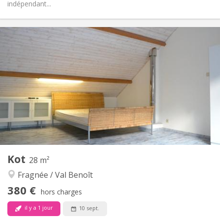
indépendant...
Infos Pratiques
750 € (375 €/pers.)
Loyer:
100 € (50 €/pers.)
Charges:
12 mois
Durée:
Sous conditions
Domiciliation:
Aménagement
Privée
Salle de bain:
Privée (pièce distincte)
Cuisine:
2
40 m
Superficie:
3
Pièces privées:
Autre
Kot
28 m²
Calme
Atmosphère:
Fragnée / Val Benoît
Non
Accès PMR:
Non-fumeur
Fumeur:
380 €
hors charges
Non
Animaux de compagnie:
il y a 1 jour
10 sept.