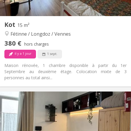
2
20 m
Superficie:
1
Pièces privées:
Autre
Kot
15 m²
Calme, studieuse
Atmosphère:
Fétinne / Longdoz / Vennes
Non
Accès PMR:
Non-fumeur
Fumeur:
380 €
hors charges
Non
Animaux de compagnie:
il y a 1 jour
1 sept.
Maison rénovée, 1 chambre disponible à partir du 1er
Septembre au deuxième étage. Colocation mixte de 3
personnes au total ainsi...
Infos Pratiques
380 €
Loyer:
90 €
Charges:
12 mois
Durée:
Non
Domiciliation:
Aménagement