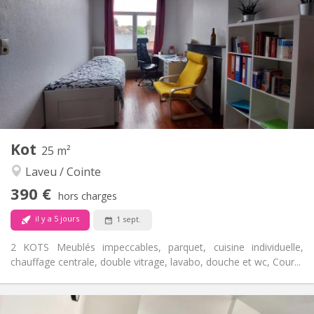
12 mois, 10 mois
Durée:
Non
Domiciliation:
Aménagement
Commune
Salle de bain:
Commune
Cuisine:
2
13 m
Superficie:
4
Pièces privées:
Autre
Kot
25 m²
Communautaire, calme, chaleureuse,
Atmosphère:
Laveu / Cointe
studieuse
Non
Accès PMR:
390 €
hors charges
Non-fumeur
Fumeur:
Non
Animaux de compagnie:
il y a 5 jours
1 sept.
2 KOTS Meublés impeccables, parquet, cuisine individuelle,
chauffage centrale, double vitrage, lavabo, douche et wc, Cour...
Infos Pratiques