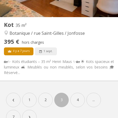
Commune
Cuisine:
2
16 m
Superficie:
1
Pièces privées:
Autre
Kot
35 m²
Studieuse, calme
Atmosphère:
Botanique / rue Saint-Gilles / Jonfosse
Non
Accès PMR:
Non-fumeur
Fumeur:
395 €
hors charges
Non
Animaux de compagnie:
il y a 7 jours
1 sept.
🏡✨ Kots étudiants – 35 m² Henri Maus ✨🏡 🌟 Kots spacieux et
lumineux 🛋️ Meublés ou non meublés, selon vos besoins 🎓
Réservé...
Infos Pratiques
395 €
Loyer:
‹
145 €
Charges:
1
2
3
4
...
12 mois
Durée:
Non
Domiciliation:
›
7