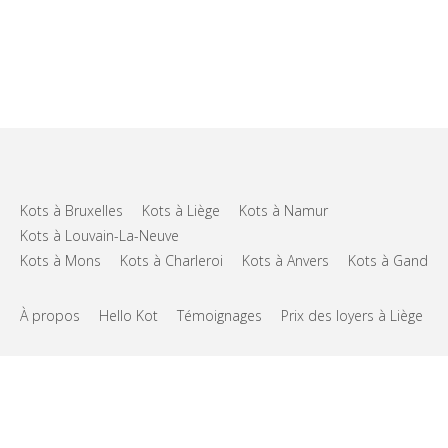
Kots à Bruxelles
Kots à Liège
Kots à Namur
Kots à Louvain-La-Neuve
Kots à Mons
Kots à Charleroi
Kots à Anvers
Kots à Gand
À propos
Hello Kot
Témoignages
Prix des loyers à Liège
FAQs
Support
CGU
Vie privée