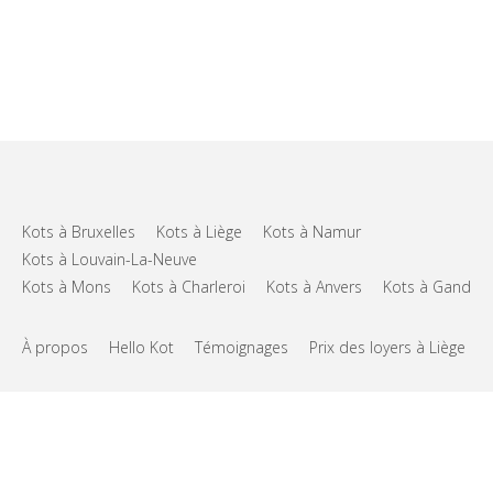
Kots à Bruxelles
Kots à Liège
Kots à Namur
Kots à Louvain-La-Neuve
Kots à Mons
Kots à Charleroi
Kots à Anvers
Kots à Gand
À propos
Hello Kot
Témoignages
Prix des loyers à Liège
FAQs
Support
CGU
Vie privée