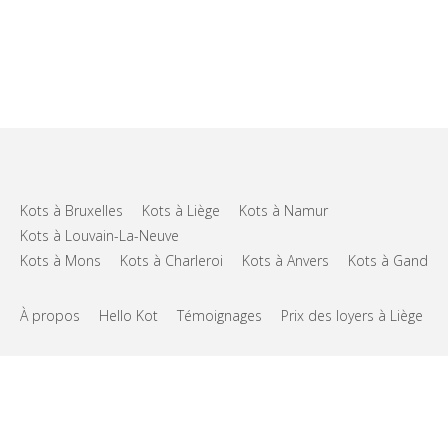
Kots à Bruxelles
Kots à Liège
Kots à Namur
Kots à Louvain-La-Neuve
Kots à Mons
Kots à Charleroi
Kots à Anvers
Kots à Gand
À propos
Hello Kot
Témoignages
Prix des loyers à Liège
FAQs
Support
CGU
Vie privée