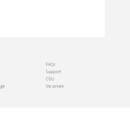
FAQs
Support
CGU
ège
Vie privée