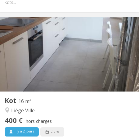
kots...
Infos Pratiques
395 €
Loyer:
125 €
Charges:
12 mois
Durée:
Sous conditions
Domiciliation:
Aménagement
Commune
Salle de bain:
Commune
Cuisine:
2
300 m
Superficie:
1
Pièces privées:
Autre
Kot
16 m²
Studieuse, calme
Atmosphère:
Liège Ville
Oui
Accès PMR:
Non-fumeur
Fumeur:
400 €
hors charges
Non
Animaux de compagnie:
il y a 2 jours
Libre