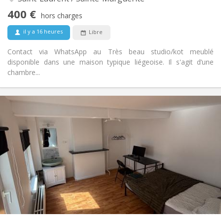
Non
Accès PMR:
400 €
hors charges
Non-fumeur
Fumeur:
Non
Animaux de compagnie:
il y a 16 heures
Libre
Contact via WhatsApp au Très beau studio/kot meublé
disponible dans une maison typique liégeoise. Il s'agit d’une
chambre...
Infos Pratiques
400 €
Loyer:
100 €
Charges:
12 mois, 11 mois, 10 mois, 5-6 mois
Durée:
Non
Domiciliation:
Aménagement
Commune
Salle de bain:
Dans la chambre
Cuisine:
2
11 m
Superficie:
1
Pièces privées:
Autre