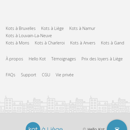
Aménagement
Commune
Salle de bain:
Commune
Cuisine:
2
23 m
Superficie:
Kots à Bruxelles
Kots à Liège
Kots à Namur
1
Pièces privées:
Kots à Louvain-La-Neuve
Kots à Mons
Kots à Charleroi
Kots à Anvers
Kots à Gand
Autre
Calme, studieuse
Atmosphère:
Non
Accès PMR:
À propos
Hello Kot
Témoignages
Prix des loyers à Liège
Non-fumeur
Fumeur:
Non
Animaux de compagnie:
FAQs
Support
CGU
Vie privée
©
Hello Kot