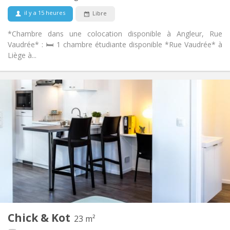
Non
Animaux de compagnie:
il y a 15 heures
Libre
*Chambre dans une colocation disponible à Angleur, Rue
Vaudrée* : 🛏️ 1 chambre étudiante disponible *Rue Vaudrée* à
Liège à...
Infos Pratiques
420 €
Loyer:
80 €
Charges:
12 mois
Durée:
Non
Domiciliation:
Aménagement
Privée
Salle de bain:
Commune
Cuisine:
2
220 m
Superficie:
4
Pièces privées:
Autre
Chick & Kot
23 m²
Calme, chaleureuse, studieuse
Atmosphère: