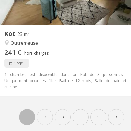
Privée
Salle de bain:
Commune
Cuisine:
2
100 m
Superficie:
2
Pièces privées:
Autre
Kot
23 m²
Calme, chaleureuse, studieuse
Atmosphère:
Outremeuse
Non
Accès PMR:
Non-fumeur
Fumeur:
241 €
hors charges
Non
Animaux de compagnie:
1 sept.
1 chambre est disponible dans un kot de 3 personnes !
Uniquement pour les filles Bail de 12 mois, Salle de bain et
cuisine...
Infos Pratiques
241 €
Loyer:
›
66 €
Charges:
1
2
3
...
9
12 mois
Durée:
Non
Domiciliation: