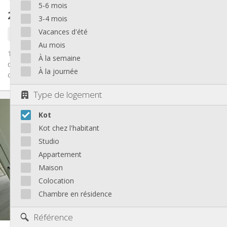
5-6 mois
290 €
hors charges
3-4 mois
Vacances d'été
Libre
Au mois
1 chambres spacieuse et lumineuse à TILFF, proche de la fac et
À la semaine
des transports pour 1 étudiante (idéal pour vété), grande
À la journée
cuisine...
Type de logement
Infos Pratiques
Kot
290 €
Loyer:
100 €
Charges:
Kot chez l'habitant
12 mois
Durée:
Studio
Non
Domiciliation:
Appartement
Aménagement
Maison
Commune
Salle de bain:
Colocation
Commune
Cuisine:
Chambre en résidence
2
50 m
Superficie:
1
Pièces privées:
Référence