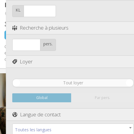
Autre
Kot
15 m²
Studieuse, chaleureuse
Atmosphère:
KL
Herstal
Non
Accès PMR:
Non-fumeur
Fumeur:
325 €
hors charges
Non
Animaux de compagnie:
Recherche à plusieurs
il y a 23 heures
Libre
pers.
Chambre spacieuse meublée, dans une maison de 4 chambres
en colocation, avec en commun : - 3 WCs - 2 SDB - 1 salon
commun - 1...
Loyer
Infos Pratiques
Tout loyer
325 €
Loyer:
125 €
Charges:
12 mois
Durée:
Global
Par pers.
Acceptée
Domiciliation:
Aménagement
Langue de contact
Commune
Salle de bain:
Commune
Cuisine:
Toutes les langues
2
15 m
Superficie: