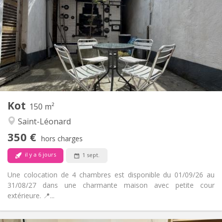
12 mois
Durée:
Non
Domiciliation:
Aménagement
Commune
Salle de bain:
Commune
Cuisine:
2
15 m
Superficie:
1
Pièces privées:
Autre
Kot
150 m²
Studieuse, chaleureuse, calme,
Atmosphère:
Saint-Léonard
communautaire
Non
Accès PMR:
350 €
hors charges
Non-fumeur
Fumeur:
Non
Animaux de compagnie:
il y a 6 jours
1 sept.
Une colocation de 4 chambres est disponible du 01/09/26 au
31/08/27 dans une charmante maison avec petite cour
extérieure. 📍...