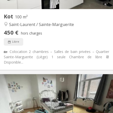
2
Pièces privées:
Autre
Kot
100 m²
Studieuse, communautaire, calme,
Atmosphère:
Saint-Laurent / Sainte-Marguerite
chaleureuse
Non
Accès PMR:
450 €
hors charges
Non-fumeur
Fumeur:
Non
Animaux de compagnie:
Libre
🏡 Colocation 2 chambres – Salles de bain privées – Quartier
Sainte-Marguerite (Liège) 1 seule Chambre de libre 📆
Disponible...
Infos Pratiques
450 €
Loyer:
80 €
Charges:
12 mois
Durée:
Non
Domiciliation:
Aménagement