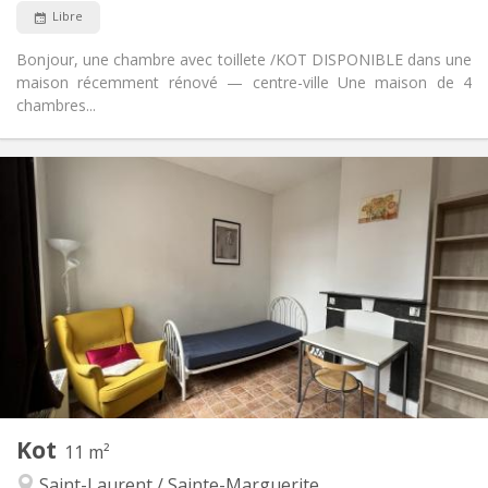
Non
Animaux de compagnie:
Libre
Bonjour, une chambre avec toillete /KOT DISPONIBLE dans une
maison récemment rénové — centre-ville Une maison de 4
chambres...
Infos Pratiques
390 €
Loyer:
100 €
Charges:
12 mois, 11 mois, 10 mois
Durée:
Non
Domiciliation:
Aménagement
Commune
Salle de bain:
Commune
Cuisine:
2
105 m
Superficie:
4
Pièces privées:
Autre
Kot
11 m²
Communautaire, studieuse, calme,
Atmosphère:
Saint-Laurent / Sainte-Marguerite
chaleureuse