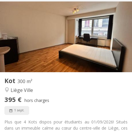
Infos Pratiques
375 €
Loyer:
85 €
Charges:
12 mois
Durée:
Sous conditions
Domiciliation:
Aménagement
Privée
Salle de bain:
Commune
Cuisine:
2
16 m
Superficie:
3
Pièces privées:
Autre
Kot
300 m²
Studieuse, chaleureuse, calme,
Atmosphère:
Liège Ville
communautaire
Non
Accès PMR:
395 €
hors charges
Non-fumeur
Fumeur:
Non
Animaux de compagnie:
1 sept.
Plus que 4 Kots dispos pour étudiants au 01/09/2026! Situés
dans un immeuble calme au cœur du centre-ville de Liège, ces