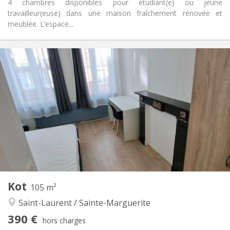
4 chambres disponibles pour étudiant(e) ou jeune
travailleur(euse) dans une maison fraîchement rénovée et
meublée. L’espace...
Infos Pratiques
385 €
Loyer:
100 €
Charges:
12 mois, 10 mois
Durée:
Non
Domiciliation:
Aménagement
Commune
Salle de bain:
Commune
Cuisine:
2
13 m
Superficie:
4
Pièces privées:
Autre
Kot
105 m²
Communautaire, calme, chaleureuse,
Atmosphère:
Saint-Laurent / Sainte-Marguerite
studieuse
Non
Accès PMR:
390 €
hors charges
Non-fumeur
Fumeur: