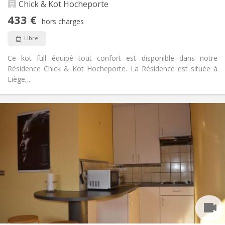
Chick & Kot Hocheporte
Non
Accès PMR:
Non-fumeur
Fumeur:
433 €
hors charges
Non
Animaux de compagnie:
Libre
Ce kot full équipé tout confort est disponible dans notre
Résidence Chick & Kot Hocheporte. La Résidence est située à
Liège,...
Infos Pratiques
433 €
Loyer:
230 €
Charges:
12 mois
Durée:
Acceptée
Domiciliation:
Aménagement
Privée
Salle de bain:
Dans la chambre
Cuisine:
2
23 m
Superficie:
2
Pièces privées: