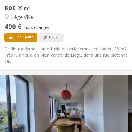
Autre
Kot
35 m²
Communautaire, studieuse, chaleureuse,
Atmosphère:
Liège Ville
calme
Non
Accès PMR:
490 €
hors charges
Non-fumeur
Fumeur:
Non
Animaux de compagnie:
il y a 3 jours
1 sept.
Studio moderne, confortable et parfaitement équipé de 35 m2.
Très lumineux, en plein centre de Liège, dans une rue piétonne
de...
Infos Pratiques
490 €
Loyer:
180 €
Charges:
12 mois
Durée:
Non
Domiciliation:
Aménagement
Privée
Salle de bain:
Privée (pièce distincte)
Cuisine: