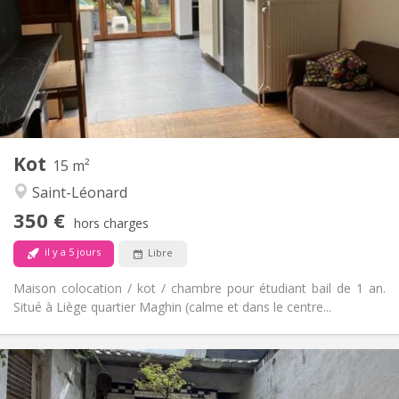
Non
Domiciliation:
Aménagement
Commune
Salle de bain:
Commune
Cuisine:
2
120 m
Superficie:
1
Pièces privées:
Autre
Kot
15 m²
Communautaire, chaleureuse, calme,
Atmosphère:
Saint-Léonard
studieuse
Non
Accès PMR:
350 €
hors charges
Fumeur ok
Fumeur:
Non
Animaux de compagnie:
il y a 5 jours
Libre
Maison colocation / kot / chambre pour étudiant bail de 1 an.
Situé à Liège quartier Maghin (calme et dans le centre...
Infos Pratiques
350 €
Loyer:
70 €
Charges: