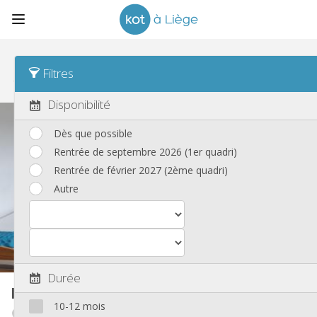
Tri
Quartier Desc
Filtres
Kots
(193)
Disponibilité
Dès que possible
Rentrée de septembre 2026 (1er quadri)
Rentrée de février 2027 (2ème quadri)
Autre
Durée
Kot
50 m²
10-12 mois
Libre Dès Aout Ou Septembre