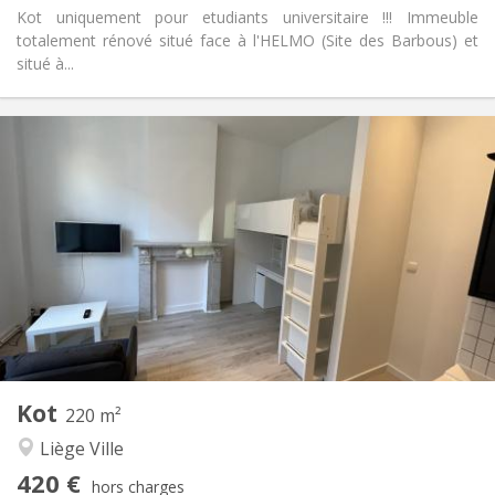
Kot uniquement pour etudiants universitaire !!! Immeuble
totalement rénové situé face à l'HELMO (Site des Barbous) et
situé à...
Infos Pratiques
400 €
Loyer:
80 €
Charges:
12 mois
Durée:
Sous conditions
Domiciliation:
Aménagement
Privée
Salle de bain:
Commune
Cuisine:
2
16 m
Superficie:
2
Pièces privées:
Autre
Kot
220 m²
Studieuse, chaleureuse, calme,
Atmosphère:
Liège Ville
communautaire
Non
Accès PMR:
420 €
hors charges
Fumeur ok
Fumeur: