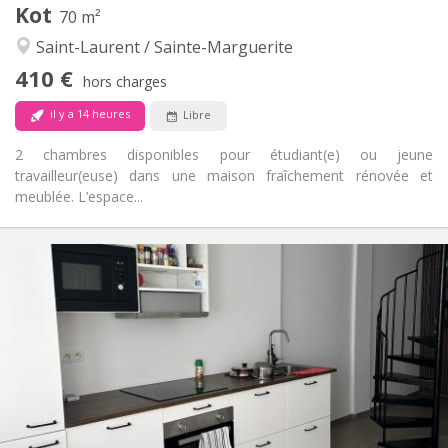
Kot
70 m²
Studieuse, calme
Atmosphère:
Saint-Laurent / Sainte-Marguerite
Non
Accès PMR:
Non-fumeur
Fumeur:
410 €
hors charges
Non
Animaux de compagnie:
il y a 14 heures
Libre
2 chambres disponibles pour étudiant(e) ou jeune
travailleur(euse) dans une maison fraîchement rénovée et
meublée. L’espace...
Infos Pratiques
410 €
Loyer:
100 €
Charges:
12 mois, 10 mois
Durée:
Non
Domiciliation:
Aménagement
Commune
Salle de bain:
Commune
Cuisine:
2
70 m
Superficie: