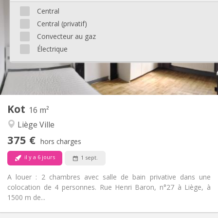
50 €
Charges:
Central
Au mois
Durée:
Central (privatif)
Non
Domiciliation:
Convecteur au gaz
Aménagement
Électrique
Commune
Salle de bain:
Commune
Cuisine:
2
15 m
Superficie:
1
Pièces privées:
Autre
Kot
16 m²
Calme, chaleureuse
Atmosphère:
Liège Ville
Non
Accès PMR:
Non-fumeur
Fumeur:
375 €
hors charges
Non
Animaux de compagnie:
il y a 6 jours
1 sept.
A louer : 2 chambres avec salle de bain privative dans une
colocation de 4 personnes. Rue Henri Baron, n°27 à Liège, à
1500 m de...