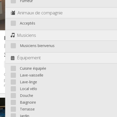
Fumeur
Aménagement
Privée
Salle de bain:
Animaux de compagnie
Commune
Cuisine:
2
16 m
Superficie:
Acceptés
1
Pièces privées:
Autre
Musiciens
Kot
18 m²
Calme, chaleureuse, studieuse
Atmosphère:
Musiciens bienvenus
Chick & Kot Hors Chateau
Non
Accès PMR:
Non-fumeur
Fumeur:
335 €
hors charges
Non
Animaux de compagnie:
Équipement
Libre
Cuisine équipée
C'est au cœur de liège ( Rue hors château ) que nous vous
Lave-vaisselle
proposons ces kots étudiants à louer dans une magnifique
Lave-linge
résidence de...
Local vélo
Douche
Infos Pratiques
Baignoire
335 €
Loyer:
Terrasse
240 €
Charges:
Jardin