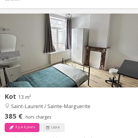
Infos Pratiques
350 €
Loyer:
100 €
Charges:
12 mois
Durée:
Non
Domiciliation:
Aménagement
Commune
Salle de bain:
Dans la chambre
Cuisine:
2
12 m
Superficie:
1
Pièces privées:
Autre
Kot
13 m²
Calme
Atmosphère:
Saint-Laurent / Sainte-Marguerite
Non
Accès PMR:
Non-fumeur
Fumeur:
385 €
hors charges
Non
Animaux de compagnie:
il y a 6 jours
Libre