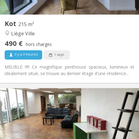
2
35 m
Superficie:
1
Pièces privées:
Autre
Kot
215 m²
Studieuse, calme, chaleureuse
Atmosphère:
Liège Ville
Non
Accès PMR:
Non-fumeur
Fumeur:
490 €
hors charges
Non
Animaux de compagnie:
il y a 3 heures
1 sept.
MEUBLE !!!!! Ce magnifique penthouse spacieux, lumineux et
idéalement situé, se trouve au dernier étage d'une résidence...
Infos Pratiques
490 €
Loyer:
100 €
Charges:
12 mois
Durée:
Sous conditions
Domiciliation:
Aménagement
Commune
Salle de bain: