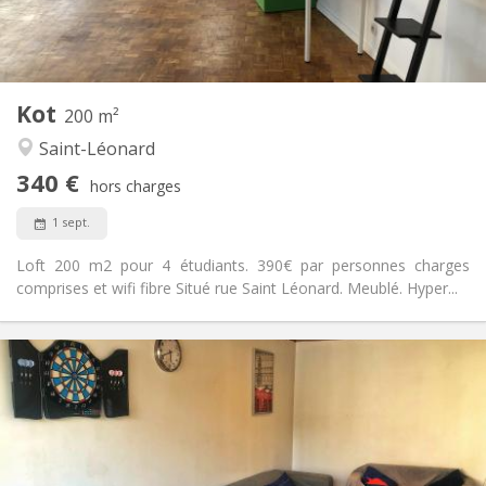
Commune
Cuisine:
2
215 m
Superficie:
1
Pièces privées:
Autre
Kot
200 m²
Chaleureuse, studieuse
Atmosphère:
Saint-Léonard
Non
Accès PMR:
Non-fumeur
Fumeur:
340 €
hors charges
Non
Animaux de compagnie:
1 sept.
Loft 200 m2 pour 4 étudiants. 390€ par personnes charges
comprises et wifi fibre Situé rue Saint Léonard. Meublé. Hyper...
Infos Pratiques
340 €
Loyer:
50 €
Charges:
12 mois
Durée:
Non
Domiciliation:
Aménagement