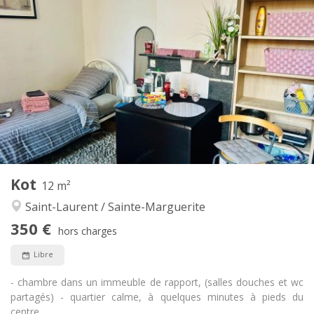
Infos Pratiques
350 €
Loyer:
100 €
Charges:
12 mois
Durée:
Non
Domiciliation:
Aménagement
Commune
Salle de bain:
Commune
Cuisine:
2
150 m
Superficie:
4
Pièces privées:
Autre
Kot
12 m²
Calme, chaleureuse
Atmosphère:
Saint-Laurent / Sainte-Marguerite
Non
Accès PMR:
Non-fumeur
Fumeur:
350 €
hors charges
Non
Animaux de compagnie:
Libre
- chambre dans un immeuble de rapport, (salles douches et wc
partagés) - quartier calme, à quelques minutes à pieds du
centre...