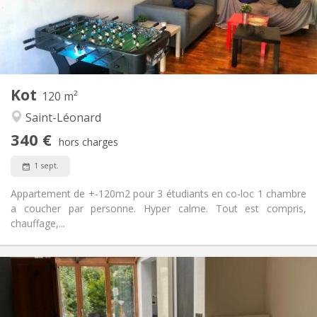
Commune
Salle de bain:
Commune
Cuisine:
2
200 m
Superficie:
1
Pièces privées:
Autre
Kot
120 m²
Calme, chaleureuse, studieuse,
Atmosphère:
Saint-Léonard
communautaire
Oui
Accès PMR:
340 €
hors charges
Non-fumeur
Fumeur:
Acceptés
Animaux de compagnie:
1 sept.
Appartement de +-120m2 pour 3 étudiants en co-loc 1 chambre
a coucher par personne. Hyper calme. Tout est compris,
chauffage,...
Infos Pratiques
340 €
Loyer:
50 €
Charges:
12 mois
Durée: