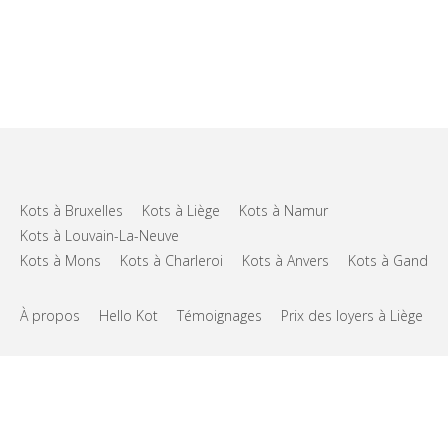
Kots à Bruxelles
Kots à Liège
Kots à Namur
Kots à Louvain-La-Neuve
Kots à Mons
Kots à Charleroi
Kots à Anvers
Kots à Gand
À propos
Hello Kot
Témoignages
Prix des loyers à Liège
FAQs
Support
CGU
Vie privée