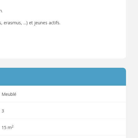
n.
 erasmus, ...) et jeunes actifs.
Meublé
3
2
15 m