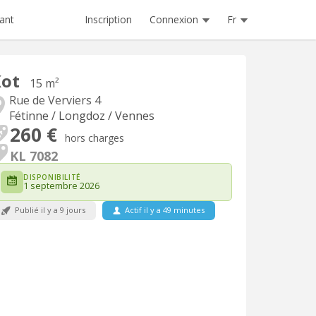
Inscription
Connexion
Fr
ant
Kot
15 m²
Rue de Verviers 4
Fétinne / Longdoz / Vennes
260 €
hors charges
KL 7082
DISPONIBILITÉ
1 septembre 2026
Publié il y a 9 jours
Actif il y a 49 minutes