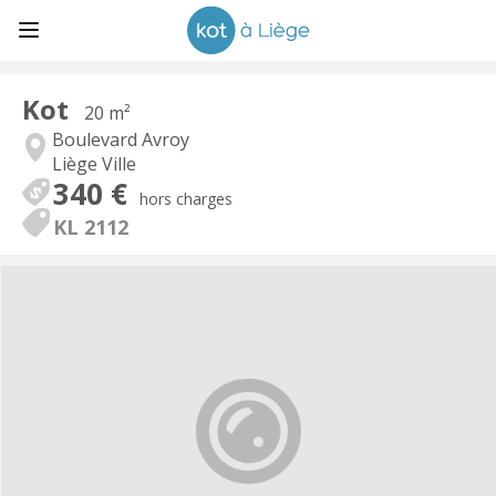
Kot
20 m²
Boulevard Avroy
Liège Ville
340 €
hors charges
KL 2112