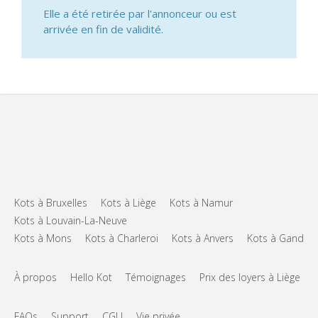
Elle a été retirée par l'annonceur ou est
arrivée en fin de validité.
Kots à Bruxelles
Kots à Liège
Kots à Namur
Kots à Louvain-La-Neuve
Kots à Mons
Kots à Charleroi
Kots à Anvers
Kots à Gand
À propos
Hello Kot
Témoignages
Prix des loyers à Liège
FAQs
Support
CGU
Vie privée