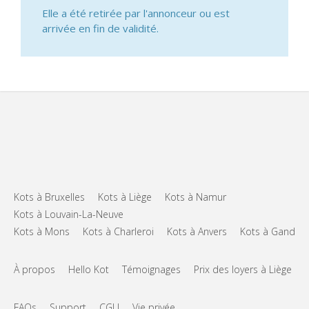
Elle a été retirée par l'annonceur ou est
arrivée en fin de validité.
Kots à Bruxelles
Kots à Liège
Kots à Namur
Kots à Louvain-La-Neuve
Kots à Mons
Kots à Charleroi
Kots à Anvers
Kots à Gand
À propos
Hello Kot
Témoignages
Prix des loyers à Liège
FAQs
Support
CGU
Vie privée