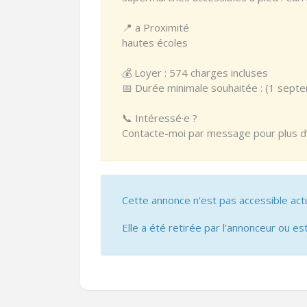
📍 a Proximité
hautes écoles
💰 Loyer : 574 charges incluses
📅 Durée minimale souhaitée : (1 sept
📞 Intéressé·e ?
Contacte-moi par message pour plus d’in
Cette annonce n'est pas accessible act
Elle a été retirée par l'annonceur ou est