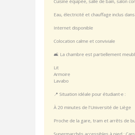
Cuisine équipée, salle de bain, salon 
Eau, électricité et chauffage inclus dan
Internet disponible
Colocation calme et conviviale
🛋️ La chambre est partiellement meubl
Lit
Armoire
Lavabo
📍 Situation idéale pour étudiant·e :
À 20 minutes de l’Université de Liège
Proche de la gare, tram et arrêts de b
Supermarchés accessibles à pied : Carre