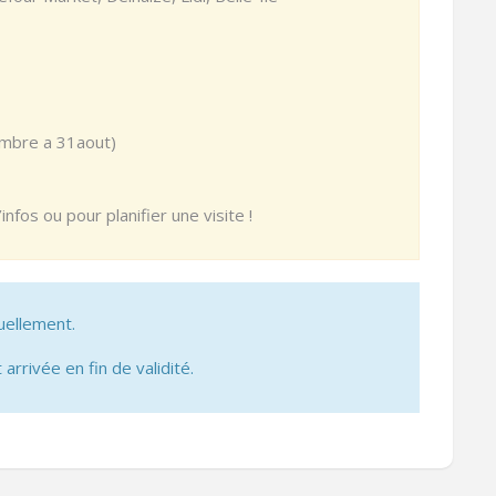
embre a 31aout)
fos ou pour planifier une visite !
uellement.
 arrivée en fin de validité.