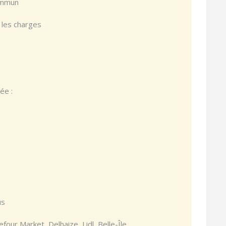
commun
s les charges
ée :
us
four Market, Delhaize, Lidl, Belle-Île