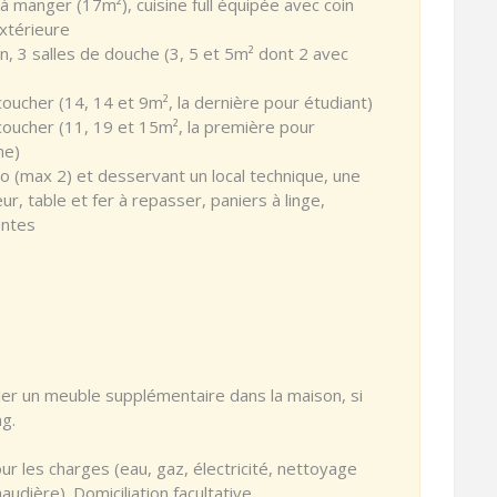
e à manger (17m²), cuisine full équipée avec coin
xtérieure
, 3 salles de douche (3, 5 et 5m² dont 2 avec
coucher (14, 14 et 9m², la dernière pour étudiant)
 coucher (11, 19 et 15m², la première pour
ne)
 (max 2) et desservant un local technique, une
ur, table et fer à repasser, paniers à linge,
entes
ller un meuble supplémentaire dans la maison, si
ng.
r les charges (eau, gaz, électricité, nettoyage
udière). Domiciliation facultative.