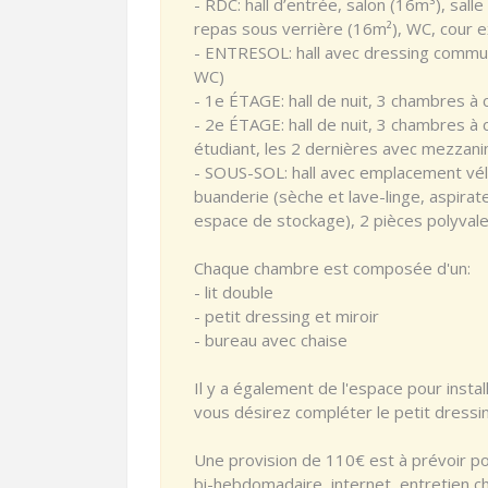
- RDC: hall d’entrée, salon (16m³), sall
repas sous verrière (16m²), WC, cour e
- ENTRESOL: hall avec dressing commun
WC)
- 1e ÉTAGE: hall de nuit, 3 chambres à 
- 2e ÉTAGE: hall de nuit, 3 chambres à
étudiant, les 2 dernières avec mezzani
- SOUS-SOL: hall avec emplacement vélo
buanderie (sèche et lave-linge, aspirate
espace de stockage), 2 pièces polyval
Chaque chambre est composée d'un:
- lit double
- petit dressing et miroir
- bureau avec chaise
Il y a également de l'espace pour insta
vous désirez compléter le petit dressi
Une provision de 110€ est à prévoir pou
bi-hebdomadaire, internet, entretien cha