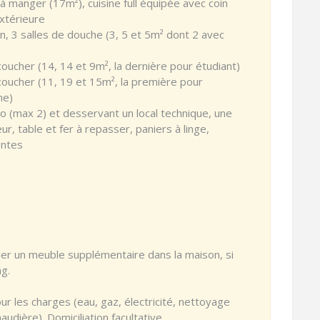
e à manger (17m²), cuisine full équipée avec coin
xtérieure
, 3 salles de douche (3, 5 et 5m² dont 2 avec
coucher (14, 14 et 9m², la dernière pour étudiant)
 coucher (11, 19 et 15m², la première pour
ne)
 (max 2) et desservant un local technique, une
ur, table et fer à repasser, paniers à linge,
entes
ller un meuble supplémentaire dans la maison, si
ng.
r les charges (eau, gaz, électricité, nettoyage
udière). Domiciliation facultative.