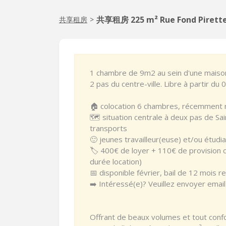
共享租房 225 m² Rue Fond Pirette
共享租房
>
1 chambre de 9m2 au sein d'une maison
2 pas du centre-ville. Libre à partir du
🏠 colocation 6 chambres, récemment
🗺️ situation centrale à deux pas de 
transports
🙂 jeunes travailleur(euse) et/ou étudi
🏷️ 400€ de loyer + 110€ de provision 
durée location)
📅 disponible février, bail de 12 mois r
➡️ Intéressé(e)? Veuillez envoyer email
Offrant de beaux volumes et tout conf