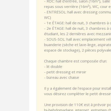
- RDC: hall d’entrée, salon (16m³), sall
repas sous verrière (16m²), WC, cour e
- ENTRESOL: hall avec dressing commun
WC)
- 1e ÉTAGE: hall de nuit, 3 chambres à 
- 2e ÉTAGE: hall de nuit, 3 chambres à
étudiant, les 2 dernières avec mezzani
- SOUS-SOL: hall avec emplacement vélo
buanderie (sèche et lave-linge, aspirate
espace de stockage), 2 pièces polyval
Chaque chambre est composée d'un:
- lit double
- petit dressing et miroir
- bureau avec chaise
Il y a également de l'espace pour insta
vous désirez compléter le petit dressi
Une provision de 110€ est à prévoir pou
bi-hebdomadaire, internet, entretien cha