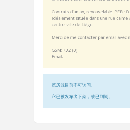
Contrats d'un an, renouvelable. PEB : D.
Idéalement située dans une rue calme a
centre-ville de Liège.
Merci de me contacter par email avec mot
GSM: +32 (0)
Email:
该房源目前不可访问。
它已被发布者下架，或已到期。