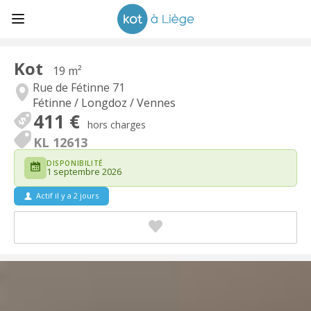
Kot
19 m²
Rue de Fétinne 71
Fétinne / Longdoz / Vennes
411 €
hors charges
KL 12613
DISPONIBILITÉ
1 septembre 2026
Actif il y a 2 jours