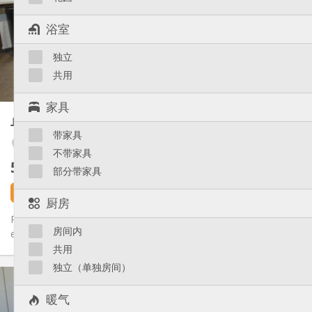
有登记条件
住房登记:
布局
浴室
独立
浴室:
独立
房间内
厨房:
2
25 m
面积:
共用
2
私人房间:
家具
其他
单人间
37 m²
安静, 学习氛围
氛围:
带家具
否
无障碍通道:
Saint-Léonard
不带家具
禁烟
吸烟:
560 €
不含杂费
否
宠物:
部分带家具
5 天前
还未出租
厨房
Plusieurs beaux studios étudiants meublés tel que, parfait état
房间内
et tout confort qui se libèrent entre juillet et le 30/08, !!...
共用
独立（单独房间）
实用信息
560 €
租金:
暖气
190 €
水电费: