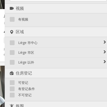
3
私人房间:
视频
其他
单人间
17 m²
学习氛围
氛围:
有视频
否
无障碍通道:
Cathédrale / Sauvenière / Saint-Denis
禁烟
吸烟:
420 €
区域
不含杂费
否
宠物:
17 天前
5 天前
还未出租
Liège 市中心
Plusieurs beaux studios étudiants meublés tel que, parfait état
Avroy / Guillemins
Liège 市区
et tout confort qui se libère entre juillet et le 30/08, !! Vu...
Botanique / rue Saint-Gilles / Jonfosse
Amercoeur / Bressoux
Liège 以外
Cathédrale / Sauvenière / Saint-Denis
Angleur / Sart-Tilman
实用信息
Féronstrée / Pierreuse
Liège 以外
住房登记
Fragnée / Val Benoît
420 €
租金:
Fétinne / Longdoz / Vennes
145 €
水电费:
可登记
12个月
租期:
Grivegnée
否
住房登记:
有登记条件
Laveu / Cointe
不可登记
Outremeuse
布局
Saint-Laurent / Sainte-Marguerite
独立
浴室:
氛围