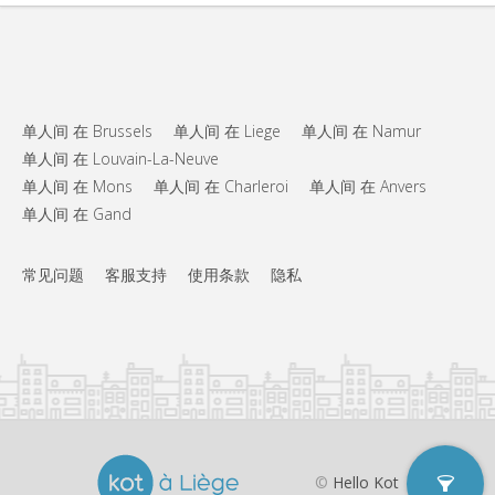
实用信息
550 €
租金:
100 €
水电费:
12个月, 5-6个月
租期:
否
住房登记:
单人间 在 Brussels
单人间 在 Liege
单人间 在 Namur
单人间 在 Louvain-La-Neuve
布局
单人间 在 Mons
单人间 在 Charleroi
单人间 在 Anvers
独立
浴室:
单人间 在 Gand
独立（单独房间）
厨房:
2
23 m
面积:
3
私人房间:
常见问题
客服支持
使用条款
隐私
其他
学习氛围
氛围:
否
无障碍通道:
禁烟
吸烟:
否
宠物:
©
Hello Kot