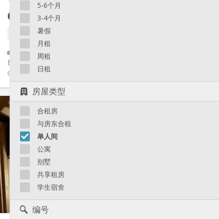
5-6个月
690 €
不含杂费
3-4个月
暑假
9 天前
2 天前
1 9月
月租
🏡 Studio – Idéal Étudiant(e) / Jeune Professionnel 📍
周租
Emplacement idéal : A proximité de toutes les écoles et du
日租
centre ville....
房屋类型
实用信息
合租房
690 €
租金:
170 €
水电费:
与房东合租
12个月
租期:
单人间
否
住房登记:
公寓
布局
别墅
独立
浴室:
共享租房
房间内
厨房:
学生宿舍
2
30 m
面积:
2
私人房间:
编号