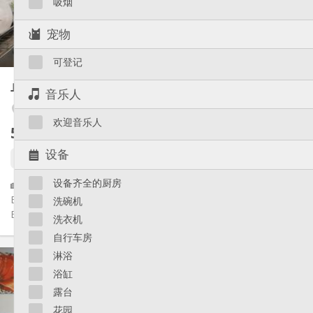
吸烟
独立
浴室:
房间内
厨房:
宠物
2
17 m
面积:
2
私人房间:
可登记
其他
单人间
25 m²
音乐人
温馨, 学习氛围, 安静
氛围:
否
无障碍通道:
Outremeuse
欢迎音乐人
禁烟
吸烟:
545 €
不含杂费
否
宠物:
设备
23 天前
2 天前
1 9月
设备齐全的厨房
🏡 Studio – Idéal Étudiant(e) / Jeune Professionnel 📍
Emplacement idéal : proche du centre, des campus (St Luc,
洗碗机
Barbou, ... ) et...
洗衣机
自行车房
实用信息
淋浴
545 €
租金:
浴缸
170 €
水电费:
露台
12个月
租期:
花园