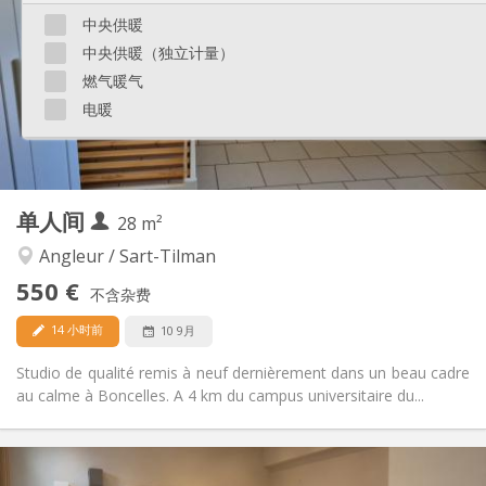
12个月
租期:
中央供暖
有登记条件
住房登记:
中央供暖（独立计量）
布局
燃气暖气
独立
浴室:
电暖
独立（单独房间）
厨房:
2
37 m
面积:
3
私人房间:
其他
单人间
28 m²
安静, 学习氛围, 温馨
氛围:
否
无障碍通道:
Angleur / Sart-Tilman
禁烟
吸烟:
550 €
不含杂费
否
宠物:
14 小时前
10 9月
Studio de qualité remis à neuf dernièrement dans un beau cadre
au calme à Boncelles. A 4 km du campus universitaire du...
实用信息
550 €
租金: