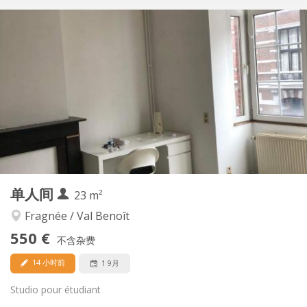
实用信息
705 €
租金:
170 €
水电费:
12个月
租期:
可登记
住房登记:
布局
独立
浴室:
房间内
厨房:
2
30 m
面积:
2
私人房间:
其他
单人间
23 m²
温馨, 安静, 学习氛围
氛围:
否
无障碍通道:
Fragnée / Val Benoît
禁烟
吸烟:
550 €
不含杂费
否
宠物:
14 小时前
1 9月
Studio pour étudiant