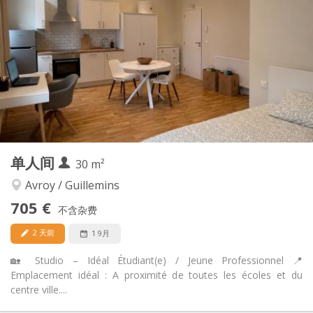
100 €
水电费:
12个月
租期:
有登记条件
住房登记:
布局
独立
浴室:
房间内
厨房:
2
28 m
面积:
1
私人房间:
其他
单人间
30 m²
温馨, 学习氛围, 安静
氛围:
否
无障碍通道:
Avroy / Guillemins
禁烟
吸烟:
705 €
不含杂费
否
宠物:
2 天前
1 9月
🏡 Studio – Idéal Étudiant(e) / Jeune Professionnel 📍
Emplacement idéal : A proximité de toutes les écoles et du
centre ville....