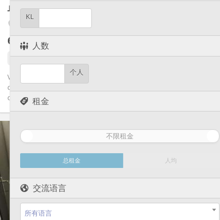
其他
单人间
39 m²
安静, 温馨, 学习氛围
氛围:
KL
否
无障碍通道:
Laveu / Cointe
禁烟
吸烟:
600 €
不含杂费
否
宠物:
人数
11 天前
6 天前
21 9月
个人
Vaste, calme et lumineux studio dans domicile particulier
comportant une grande chambre bureau (20m²), un séjour-coin
cuisine...
租金
实用信息
不限租金
600 €
租金:
100 €
水电费:
11个月
租期:
总租金
人均
否
住房登记:
布局
交流语言
独立
浴室:
独立（单独房间）
厨房:
所有语言
2
39 m
面积: