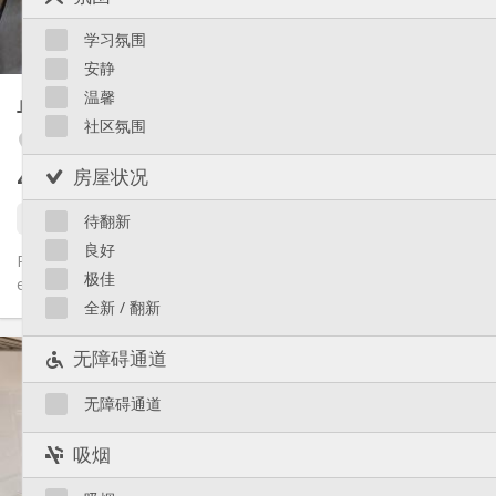
独立（单独房间）
厨房:
Saint-Léonard
2
17 m
面积:
Sainte-Walburge
学习氛围
3
私人房间:
Liège 市区
安静
其他
温馨
单人间
17 m²
安静, 学习氛围, 温馨
氛围:
社区氛围
否
无障碍通道:
Fétinne / Longdoz / Vennes
禁烟
吸烟:
400 €
房屋状况
不含杂费
否
宠物:
17 天前
5 天前
还未出租
待翻新
良好
Plusieurs beaux studios étudiants meublés tel que, parfait état
极佳
et tout confort qui se libère entre juillet et le 30/08, !! Vu...
全新 / 翻新
实用信息
无障碍通道
400 €
租金:
145 €
水电费:
无障碍通道
12个月
租期:
否
住房登记:
吸烟
布局