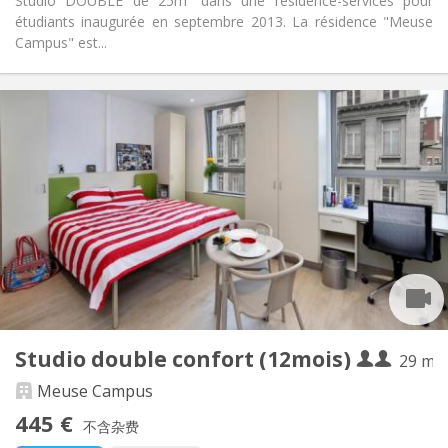
Studio DOUBLE de 25m² dans une résidence-services pour
étudiants inaugurée en septembre 2013. La résidence "Meuse
Campus" est...
实用信息
444 € (222 €/个人)
租金:
296 € (148 €/个人)
水电费:
12个月, 11个月, 10个月, 5-6个月
租期:
有登记条件
住房登记:
布局
独立
浴室:
房间内
厨房:
2
25 m
面积:
1
私人房间:
其他
Studio double confort (12mois)
29 m²
社区氛围, 温馨
氛围:
是
无障碍通道:
Meuse Campus
禁烟
吸烟:
445 €
不含杂费
否
宠物: