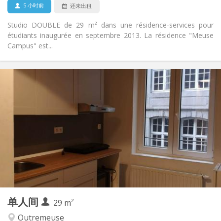
5 小时前
还未出租
Studio DOUBLE de 29 m² dans une résidence-services pour
étudiants inaugurée en septembre 2013. La résidence "Meuse
Campus" est...
实用信息
445 € (223 €/个人)
租金:
325 € (163 €/个人)
水电费:
12个月, 11个月, 10个月, 5-6个月
租期:
有登记条件
住房登记:
布局
独立
浴室:
房间内
厨房:
2
29 m
面积:
2
私人房间:
其他
单人间
29 m²
温馨
氛围:
是
无障碍通道:
Outremeuse