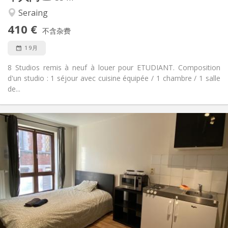
学习氛围, 温馨
氛围:
是
无障碍通道:
Seraing
禁烟
吸烟:
410 €
不含杂费
否
宠物:
1 9月
8 Studios remis à neuf à louer pour ETUDIANT. Composition
d'un studio : 1 séjour avec cuisine équipée / 1 chambre / 1 salle
de...
实用信息
410 €
租金:
0 €
水电费:
12个月
租期:
否
住房登记:
布局
独立
浴室:
独立（单独房间）
厨房:
2
35 m
面积:
3
私人房间: