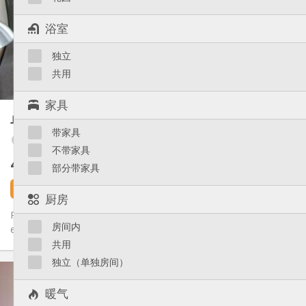
可登记
住房登记:
布局
浴室
独立
浴室:
独立
独立（单独房间）
厨房:
2
25 m
面积:
共用
3
私人房间:
家具
其他
单人间
17 m²
安静
氛围:
带家具
否
无障碍通道:
Fétinne / Longdoz / Vennes
不带家具
可吸烟
吸烟:
400 €
不含杂费
否
宠物:
部分带家具
3 天前
还未出租
厨房
Plusieurs beaux studios étudiants meublés tel que, parfait état
房间内
et tout confort qui se libère entre juillet et le 30/08, !! Vu...
共用
独立（单独房间）
实用信息
400 €
租金:
暖气
145 €
水电费: