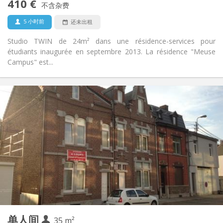
410 €
不含杂费
否
宠物:
5 小时前
还未出租
Studio TWIN de 24m² dans une résidence-services pour
étudiants inaugurée en septembre 2013. La résidence "Meuse
Campus" est...
实用信息
410 €
租金:
289 €
水电费:
12个月, 11个月, 10个月, 5-6个月
租期:
有登记条件
住房登记:
布局
独立
浴室:
房间内
厨房:
2
24 m
面积:
2
私人房间:
其他
单人间
35 m²