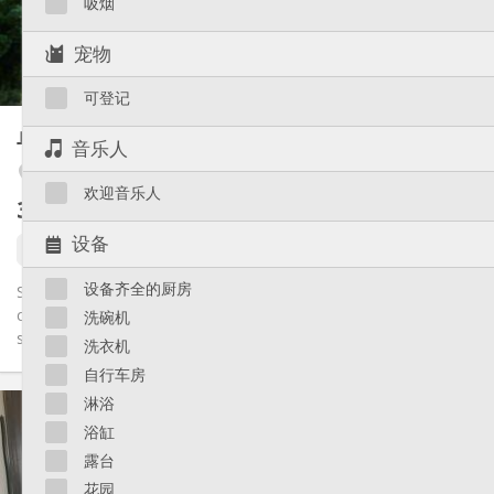
吸烟
独立
浴室:
独立（单独房间）
厨房:
宠物
2
22 m
面积:
2
私人房间:
可登记
其他
单人间
25 m²
音乐人
安静
氛围:
否
无障碍通道:
Outremeuse
欢迎音乐人
禁烟
吸烟:
380 €
不含杂费
否
宠物:
设备
还未出租
设备齐全的厨房
Studio dans une cour privée au calme en plein centre de Liège,
composé d'une pièce principale, petit coin cuisine séparé,
洗碗机
sdd+WC....
洗衣机
自行车房
实用信息
淋浴
380 €
租金:
浴缸
20 €
水电费:
露台
12个月
租期:
花园