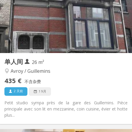
12个月
租期:
可登记
住房登记:
布局
独立
浴室:
房间内
厨房:
2
30 m
面积:
2
私人房间:
其他
单人间
26 m²
安静
氛围:
否
无障碍通道:
Avroy / Guillemins
禁烟
吸烟:
435 €
不含杂费
可登记
宠物:
2 天前
1 9月
Petit studio sympa près de la gare des Guillemins. Pièce
principale avec son lit en mezzanine, coin cuisine, évier et hotte
plus...
实用信息