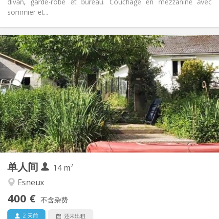
divan, garde-robe et bureau. Couchage en mezzanine avec
sommier et...
实用信息
400 €
租金:
120 €
水电费:
12个月
租期:
否
住房登记:
布局
独立
浴室:
独立（单独房间）
厨房:
2
30 m
面积:
2
私人房间:
其他
单人间
14 m²
安静, 学习氛围
氛围:
否
无障碍通道:
Esneux
禁烟
吸烟:
400 €
不含杂费
否
宠物:
2 天前
还未出租