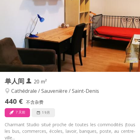
435 €
租金:
60 €
水电费:
12个月
租期:
否
住房登记:
布局
独立
浴室:
房间内
厨房:
2
26 m
面积:
2
私人房间:
其他
单人间
20 m²
安静, 学习氛围
氛围:
否
无障碍通道:
Cathédrale / Sauvenière / Saint-Denis
禁烟
吸烟:
440 €
不含杂费
否
宠物:
7 天前
1 9月
Charmant Studio situé proche de toutes les commodités (tous
les bus, commerces, écoles, lavoir, banques, poste, au centre-
ville...