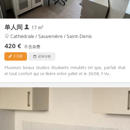
房间内
厨房:
2
20 m
面积:
2
私人房间:
其他
单人间
17 m²
安静, 学习氛围
氛围:
否
无障碍通道:
Cathédrale / Sauvenière / Saint-Denis
禁烟
吸烟:
420 €
不含杂费
否
宠物:
3 天前
还未出租
Plusieurs beaux studios étudiants meublés tel que, parfait état
et tout confort qui se libère entre juillet et le 30/08, !! Vu...
实用信息
420 €
租金:
145 €
水电费:
12个月
租期:
否
住房登记:
布局