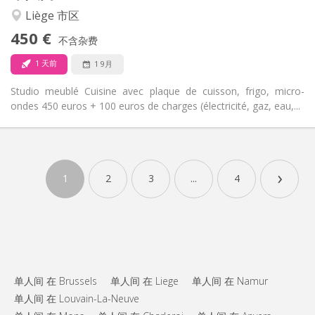
学习氛围, 温馨, 安静
氛围:
否
无障碍通道:
Liège 市区
禁烟
吸烟:
450 €
不含杂费
否
宠物:
1 天前
1 9月
Studio meublé Cuisine avec plaque de cuisson, frigo, micro-
ondes 450 euros + 100 euros de charges (électricité, gaz, eau,...
实用信息
450 €
租金:
›
100 €
水电费:
1
2
3
...
4
12个月, 3-4个月
租期:
否
住房登记:
布局
独立
浴室:
房间内
厨房:
2
25 m
面积:
单人间 在 Brussels
单人间 在 Liege
单人间 在 Namur
1
私人房间:
单人间 在 Louvain-La-Neuve