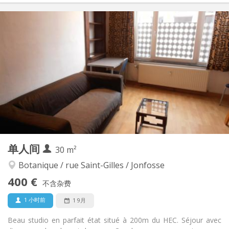
实用信息
400 €
租金:
100 €
水电费:
12个月
租期:
否
住房登记:
布局
独立
浴室:
房间内
厨房:
2
20 m
面积:
2
私人房间:
其他
单人间
30 m²
学习氛围, 安静
氛围:
否
无障碍通道:
Botanique / rue Saint-Gilles / Jonfosse
禁烟
吸烟:
400 €
不含杂费
否
宠物:
1 小时前
1 9月
Beau studio en parfait état situé à 200m du HEC. Séjour avec