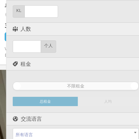
其他
单人间
16 m²
安静
氛围:
KL
否
无障碍通道:
Outremeuse
禁烟
吸烟:
350 €
不含杂费
否
宠物:
人数
3 小时前
1 9月
个人
Venez découvrir plusieurs studios dans la résidence étudiante de
Brassens (immeuble de 25 studios exclusivement loué à des...
租金
实用信息
350 €
租金:
不限租金
80 €
水电费:
12个月
租期:
否
住房登记:
总租金
人均
布局
交流语言
独立
浴室:
房间内
厨房:
2
16 m
面积:
所有语言
0
私人房间: