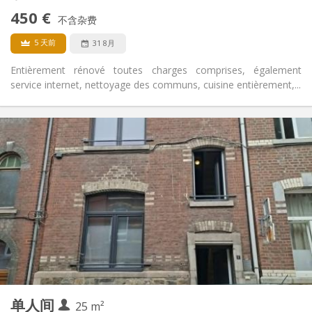
禁烟
吸烟:
450 €
不含杂费
否
宠物:
5 天前
31 8月
Entièrement rénové toutes charges comprises, également
service internet, nettoyage des communs, cuisine entièrement,...
实用信息
450 €
租金:
110 €
水电费:
12个月
租期:
有登记条件
住房登记:
布局
独立
浴室:
独立（单独房间）
厨房:
2
29 m
面积:
3
私人房间:
其他
单人间
25 m²