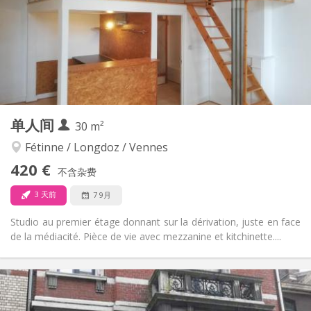
可登记
住房登记:
布局
独立
浴室:
房间内
厨房:
2
35 m
面积:
2
私人房间:
其他
单人间
30 m²
安静
氛围:
否
无障碍通道:
Fétinne / Longdoz / Vennes
禁烟
吸烟:
420 €
不含杂费
否
宠物:
3 天前
7 9月
Studio au premier étage donnant sur la dérivation, juste en face
de la médiacité. Pièce de vie avec mezzanine et kitchinette....
实用信息
420 €
租金:
80 €
水电费: