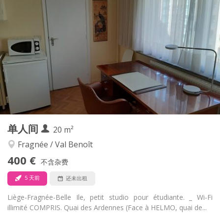
实用信息
400 €
租金:
100 €
水电费:
12个月
租期:
否
住房登记:
布局
独立
浴室:
房间内
厨房:
2
30 m
面积:
3
私人房间:
其他
单人间
20 m²
安静, 温馨, 学习氛围
氛围:
否
无障碍通道:
Fragnée / Val Benoît
禁烟
吸烟:
400 €
不含杂费
否
宠物:
5 天前
还未出租
Liège-Fragnée-Belle Ile, petit studio pour étudiante. _ Wi-Fi
illimité COMPRIS. Quai des Ardennes (Face à HELMO, quai de...