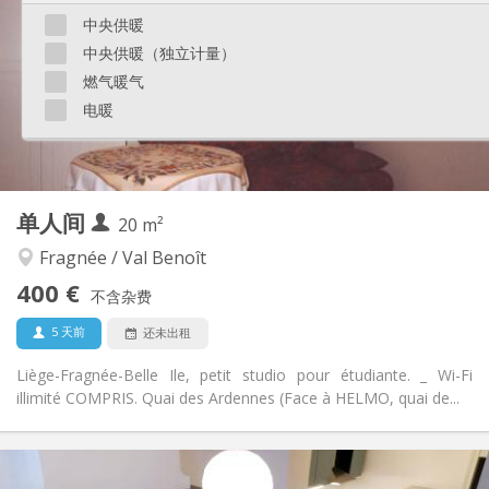
12个月
租期:
中央供暖
否
住房登记:
中央供暖（独立计量）
布局
燃气暖气
独立
浴室:
电暖
房间内
厨房:
2
17 m
面积:
2
私人房间:
其他
单人间
20 m²
学习氛围, 安静, 温馨
氛围:
否
无障碍通道:
Fragnée / Val Benoît
禁烟
吸烟:
400 €
不含杂费
否
宠物:
5 天前
还未出租
Liège-Fragnée-Belle Ile, petit studio pour étudiante. _ Wi-Fi
illimité COMPRIS. Quai des Ardennes (Face à HELMO, quai de...
实用信息
400 €
租金: