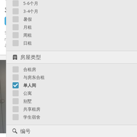
5-6个月
330 €
不含杂费
3-4个月
暑假
1 天前
1 9月
月租
Studio pour étudiant calme exclusivement, avec lit en
周租
mezzanine, coin cuisine, coin évier, douche et W-C privés. Situé
日租
à...
房屋类型
实用信息
合租房
330 €
租金:
40 €
水电费:
与房东合租
12个月
租期:
单人间
否
住房登记:
公寓
布局
别墅
独立
浴室:
共享租房
房间内
厨房:
学生宿舍
2
20 m
面积:
1
私人房间:
编号