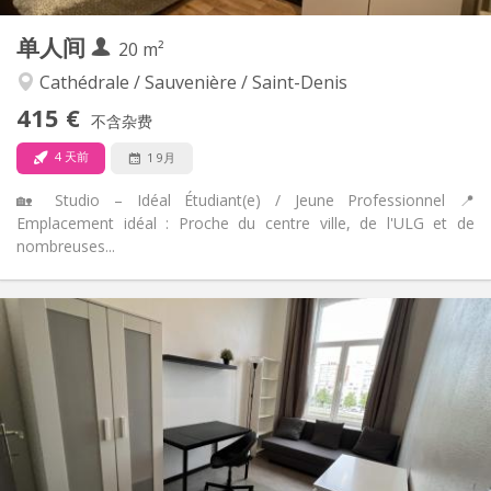
其他
单人间
20 m²
学习氛围, 安静, 温馨
氛围:
否
无障碍通道:
Cathédrale / Sauvenière / Saint-Denis
禁烟
吸烟:
415 €
不含杂费
否
宠物:
4 天前
1 9月
🏡 Studio – Idéal Étudiant(e) / Jeune Professionnel 📍
Emplacement idéal : Proche du centre ville, de l'ULG et de
nombreuses...
实用信息
415 €
租金:
170 €
水电费:
12个月
租期:
可登记
住房登记:
布局
独立
浴室: