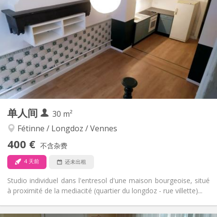
100 €
水电费:
12个月
租期:
否
住房登记:
布局
独立
浴室:
房间内
厨房:
2
20 m
面积:
2
私人房间:
其他
单人间
30 m²
安静
氛围:
否
无障碍通道:
Fétinne / Longdoz / Vennes
禁烟
吸烟:
400 €
不含杂费
否
宠物:
4 天前
还未出租
Studio individuel dans l'entresol d'une maison bourgeoise, situé
à proximité de la mediacité (quartier du longdoz - rue villette)...