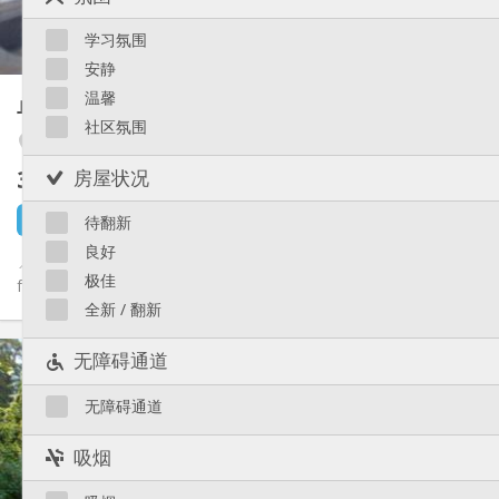
独立（单独房间）
厨房:
Saint-Léonard
2
26 m
面积:
Sainte-Walburge
学习氛围
3
私人房间:
Liège 市区
安静
其他
温馨
单人间
22 m²
安静
氛围:
社区氛围
否
无障碍通道:
Outremeuse
禁烟
吸烟:
360 €
房屋状况
不含杂费
否
宠物:
8 小时前
1 9月
待翻新
良好
📌Uniquement pour étudiant(e) , 🔷studio +-22 m2 , 2 pièces en
极佳
façade arrière , rez de chaussée Accès au jardin. 📌a proximité ...
全新 / 翻新
实用信息
无障碍通道
360 €
租金:
75 €
水电费:
无障碍通道
12个月
租期:
否
住房登记:
吸烟
布局