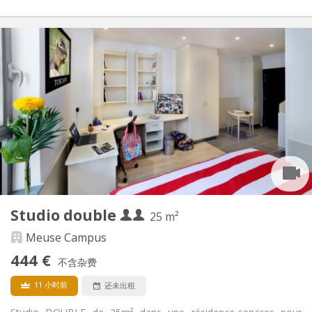
实用信息
440 €
租金:
90 €
水电费:
12个月, 11个月, 10个月
租期:
否
住房登记:
布局
独立
浴室:
独立（单独房间）
厨房:
2
20 m
面积:
2
私人房间:
其他
Studio double
25 m²
安静, 学习氛围
氛围:
否
无障碍通道:
Meuse Campus
禁烟
吸烟:
444 €
不含杂费
否
宠物:
11 小时前
还未出租