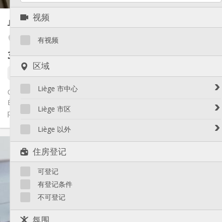
其他
视频
单人间
26 m²
安静, 学习氛围
氛围:
否
无障碍通道:
Fétinne / Longdoz / Vennes
有视频
禁烟
吸烟:
350 €
不含杂费
否
宠物:
区域
还未出租
Liège 市中心
Charmant Studio 3 Pièces à Louer – Proximité Médiacité, Liège.
État impeccable et de style moderne. Idéalement situé à deux
Avroy / Guillemins
Liège 市区
pas...
Botanique / rue Saint-Gilles / Jonfosse
Amercoeur / Bressoux
Liège 以外
Cathédrale / Sauvenière / Saint-Denis
Angleur / Sart-Tilman
实用信息
Féronstrée / Pierreuse
Liège 以外
住房登记
Fragnée / Val Benoît
350 €
租金:
Fétinne / Longdoz / Vennes
90 €
水电费:
可登记
12个月
租期:
Grivegnée
否
住房登记:
有登记条件
Laveu / Cointe
不可登记
Outremeuse
布局
Saint-Laurent / Sainte-Marguerite
独立
浴室:
氛围