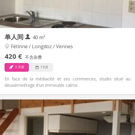
独立
浴室:
独立（单独房间）
厨房:
2
17 m
面积:
3
私人房间:
其他
单人间
40 m²
安静, 学习氛围, 温馨
氛围:
否
无障碍通道:
Fétinne / Longdoz / Vennes
禁烟
吸烟:
420 €
不含杂费
否
宠物:
3 天前
7 9月
En face de la médiacité et ses commerces, studio situé au
deuxièmeétage d'un immeuble calme.
实用信息
420 €
租金:
80 €
水电费:
12个月
租期:
可登记
住房登记: