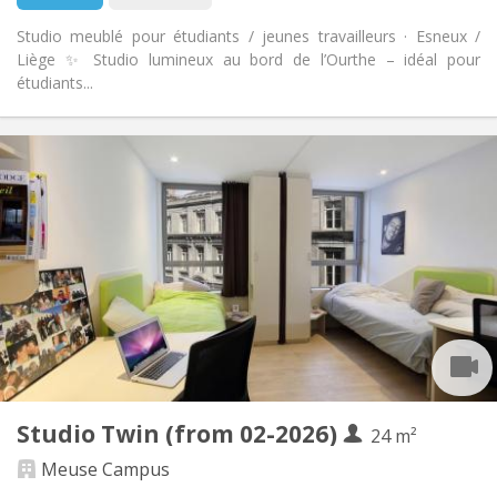
Studio meublé pour étudiants / jeunes travailleurs · Esneux /
Liège ✨ Studio lumineux au bord de l’Ourthe – idéal pour
étudiants...
实用信息
400 €
租金:
100 €
水电费:
10个月
租期:
否
住房登记:
布局
独立
浴室:
房间内
厨房:
2
14 m
面积:
1
私人房间:
其他
Studio Twin (from 02-2026)
24 m²
学习氛围, 安静, 温馨
氛围:
否
无障碍通道:
Meuse Campus
禁烟
吸烟: