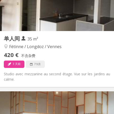
布局
独立
浴室:
房间内
厨房:
2
40 m
面积:
3
私人房间:
其他
单人间
35 m²
安静
氛围:
否
无障碍通道:
Fétinne / Longdoz / Vennes
禁烟
吸烟:
420 €
不含杂费
否
宠物:
3 天前
7 9月
Studio avec mezzanine au second étage. Vue sur les jardins au
calme.
实用信息
420 €
租金:
80 €
水电费:
12个月
租期: