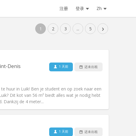
注册
登录
Zh
›
1
2
3
...
5
int-Denis
1 天前
还未出租
ot te huur in Luik! Ben je student en op zoek naar een
uik? Dit kot van 56 m² biedt alles wat je nodig hebt
. Dankzij de 4 meter...
宠物:
可登记
吸烟:
禁烟
1 天前
还未出租
无障碍通道:
否