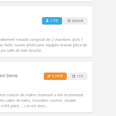
宠物:
否
吸烟:
禁烟
无障碍通道:
否
2 天前
还未出租
氛围:
学习氛围, 温馨
其他
tiellement meublé composé de 2 chambres dont 1
er Belle cuisine américaine équipée Grande pièce de
 Une salle de bain douche...
宠物:
否
吸烟:
禁烟
无障碍通道:
否
int-Denis
8 小时前
1 9月
氛围:
安静, 学习氛围, 温馨
其他
otre maison de maître charmant a été récemment
es salles de bains, nouvelles cuisines, double
a été peint, ... ) et est donc...