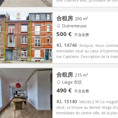
une chambre avec possibilité de dress
记:
否
私人房间:
3
合租房
200 m²
2个月
面积:
50 m
2
60 €
厨房:
共用
Outremeuse
00 €
浴室:
独立
500 €
不含杂费
信息
布局
KL 14746
Bonjour, Nous sommes 
immobilier situé au cœur d'Outreme
rue Capitaine. Description de la mai
记:
可登记
私人房间:
7
合租房
215 m²
2个月
面积:
200 m
2
100 €
厨房:
共用
Liège 市区
00 €
浴室:
共用
490 €
不含杂费
信息
布局
KL 15140
MEUBLE !!!!! Ce magni
situé, se trouve au dernier étage d'u
immédiate du centre-ville, de la plac