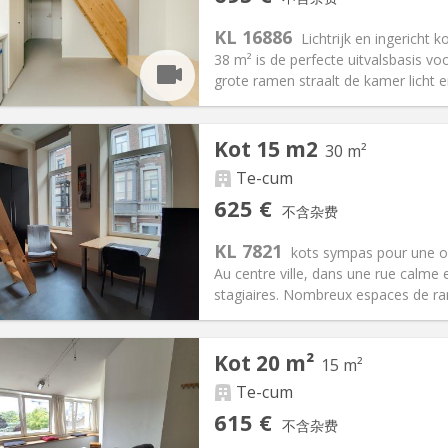
信息
布局
KL 16886
Lichtrijk en ingericht 
38 m² is de perfecte uitvalsbasis v
grote ramen straalt de kamer licht en
记:
可登记
Kot 15 m2
30 m²
月
私人房间:
2
2个月, 11个月, 10个月, 5-6个月,
面积:
39 m
Te-cum
2
205 €
厨房:
共用
625 €
不含杂费
95 €
浴室:
独立
KL 7821
信息
布局
kots sympas pour une o
Au centre ville, dans une rue calme e
stagiaires. Nombreux espaces de ra
记:
有登记条件
私人房间:
2
Kot 20 m²
15 m²
2个月, 5-6个月
面积:
30 m
2
130 €
厨房:
独立（单独房间）
Te-cum
25 €
浴室:
独立
615 €
不含杂费
信息
布局