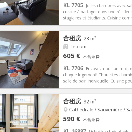
KL 7705
Jolies chambres avec sa
cuisine à partager dans une résidenc
stagiaires et étudiants. Cuisine com
记:
有登记条件
私人房间:
2
合租房
23 m²
2个月, 5-6个月, 暑假
面积:
15 m
2
100 €
厨房:
共用
Te-cum
15 €
浴室:
独立
605 €
不含杂费
信息
布局
KL 7706
Envoyez-nous un mail, 
chaque logement! Chouettes chamb
salle de bain individuelle. Cuisine po
记:
有登记条件
合租房
32 m²
私人房间:
2
2个月, 11个月, 10个月, 5-6个月,
面积:
23 m
Cathédrale / Sauvenière / Sa
2
125 €
厨房:
共用
590 €
不含杂费
05 €
浴室:
独立
KL 16887
信息
布局
Lichtrijke studentenk