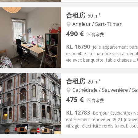
记:
有登记条件
私人房间:
1
合租房
60 m²
2个月
面积:
215 m
2
100 €
厨房:
共用
Angleur / Sart-Tilman
90 €
浴室:
共用
490 €
不含杂费
信息
布局
KL 16790
Jolie appartement par
disponible La chambre sera à meubl
vie avec banquette, table chaises ...
记:
否
私人房间:
3
合租房
20 m²
2个月
面积:
60 m
2
80 €
厨房:
共用
Cathédrale / Sauvenière / Sa
90 €
浴室:
共用
475 €
不含杂费
信息
布局
KL 12783
Bonjour étudiant(e) N
entièrement rénové en 2021 (nouvell
vitrage, électricité remis à neuf, tout 