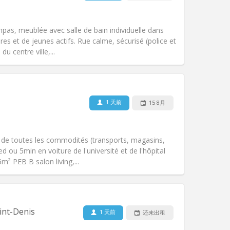
氛围:
安静, 学习氛围, 温馨, 社区氛围
其他
s, meublée avec salle de bain individuelle dans
res et de jeunes actifs. Rue calme, sécurisé (police et
u centre ville,...
宠物:
否
吸烟:
禁烟
无障碍通道:
否
1 天前
15 8月
氛围:
社区氛围, 安静, 温馨, 学习氛围
其他
e de toutes les commodités (transports, magasins,
ed ou 5min en voiture de l'université et de l'hôpital
5m² PEB B salon living,...
宠物:
可登记
吸烟:
禁烟
无障碍通道:
否
int-Denis
1 天前
还未出租
氛围:
安静