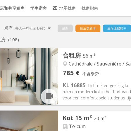
寓和共享租房
学生宿舍
地图找房
找房指南
顺序
每人平均租金 Desc
最新
最后更新于
最后上线时间
租房
(108)
合租房
56 m²
Cathédrale / Sauvenière / Sa
785 €
不含杂费
KL 16885
Lichtrijk en gezellig k
ruim en modern kot in het hart van L
voor een comfortabele studententijd
记:
可登记
Kot 15 m²
20 m²
月
私人房间:
2
2个月, 11个月, 10个月, 5-6个月,
面积:
56 m
Te-cum
2
210 €
厨房:
共用