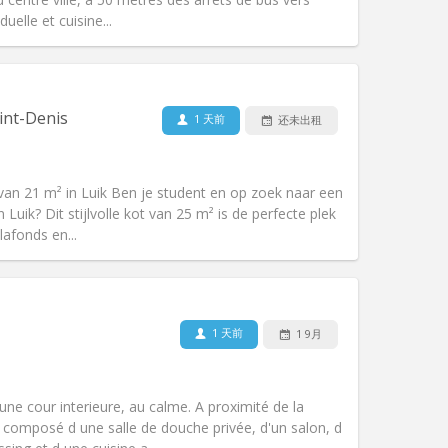
duelle et cuisine...
宠物:
否
吸烟:
禁烟
无障碍通道:
否
int-Denis
1 天前
还未出租
氛围:
温馨, 安静, 社区氛围, 学习氛围
其他
ot van 21 m² in Luik Ben je student en op zoek naar een
an Luik? Dit stijlvolle kot van 25 m² is de perfecte plek
afonds en...
宠物:
否
吸烟:
禁烟
1 天前
1 9月
无障碍通道:
否
氛围:
温馨, 安静, 社区氛围, 学习氛围
其他
une cour interieure, au calme. A proximité de la
 composé d une salle de douche privée, d'un salon, d