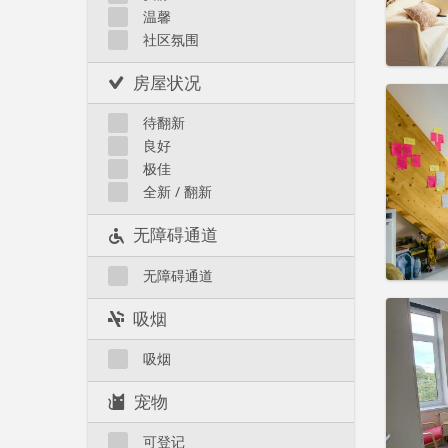
温馨
Liège 市区
社区氛围
房屋状况
住房登
3-4个
待翻新
租期:
1
良好
水电费:
极佳
租金:
5
全新 / 翻新
实用
无障碍通道
无障碍通道
住房登
吸烟
3-4个
租期:
1
吸烟
水电费:
租金:
5
宠物
实用
可登记