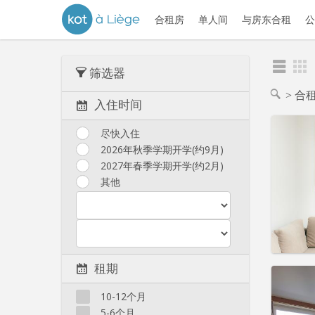
合租房
单人间
与房东合租
公
筛选器
合
入住时间
尽快入住
2026年秋季学期开学(约9月)
2027年春季学期开学(约2月)
其他
租期
住房登
3-4个
10-12个月
租期:
1
5-6个月
水电费: