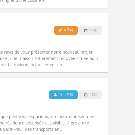
ing et d une cuisine a...
宠物:
否
吸烟:
禁烟
无障碍通道:
否
6 天前
1 9月
氛围:
学习氛围, 温馨, 安静
其他
ravis de vous présenter notre nouveau projet
use : une maison entièrement rénovée située au 5
son: La maison, actuellement en...
宠物:
否
吸烟:
禁烟
无障碍通道:
否
12 小时前
1 9月
氛围:
安静, 温馨, 学习氛围, 社区氛围
其他
fique penthouse spacieux, lumineux et idéalement
ne résidence sécurisée et paisible, à proximité
e Saint-Paul, des transports en...