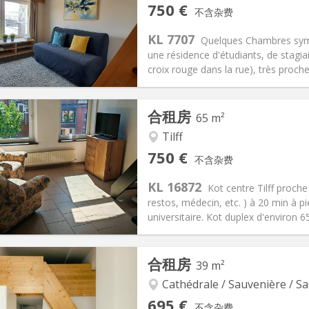
750 €
不含杂费
85 €
浴室:
独立
KL 7707
信息
布局
Quelques Chambres sympa
une résidence d'étudiants, de stagiai
croix rouge dans la rue), très proche d
记:
有登记条件
私人房间:
2
合租房
65 m²
2个月, 10个月, 5-6个月, 暑假
面积:
20 m
2
0 €
厨房:
共用
Tilff
50 €
浴室:
独立
750 €
不含杂费
信息
布局
KL 16872
Kot centre Tilff proch
restos, médecin, etc. ) à 20 min à pi
universitaire. Kot duplex d'environ 6
记:
有登记条件
私人房间:
5
合租房
39 m²
2个月
面积:
65 m
2
100 €
厨房:
独立（单独房间）
Cathédrale / Sauvenière / Sa
50 €
浴室:
独立
695 €
不含杂费