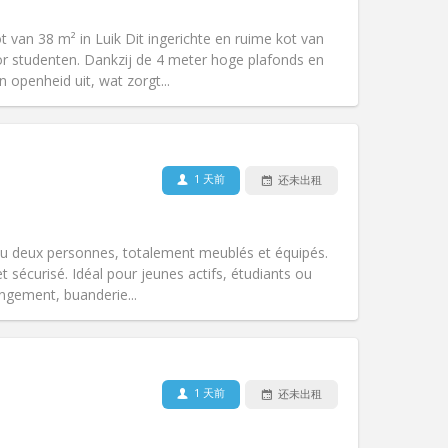
其他
kot van 38 m² in Luik Dit ingerichte en ruime kot van
oor studenten. Dankzij de 4 meter hoge plafonds en
 openheid uit, wat zorgt...
宠物:
否
吸烟:
禁烟
1 天前
还未出租
无障碍通道:
是
氛围:
安静, 学习氛围, 温馨, 社区氛围
其他
u deux personnes, totalement meublés et équipés.
t sécurisé. Idéal pour jeunes actifs, étudiants ou
ngement, buanderie...
宠物:
否
吸烟:
禁烟
无障碍通道:
否
1 天前
还未出租
氛围:
温馨, 社区氛围, 安静, 学习氛围
其他