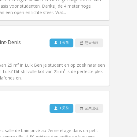
lsbasis voor studenten. Dankzij de 4 meter hoge
n een open en lichte sfeer. Wat...
宠物:
否
吸烟:
禁烟
int-Denis
1 天前
还未出租
无障碍通道:
是
氛围:
安静, 学习氛围, 温馨, 社区氛围
其他
ot van 25 m² in Luik Ben je student en op zoek naar een
an Luik? Dit stijlvolle kot van 25 m² is de perfecte plek
afonds en...
宠物:
否
吸烟:
禁烟
1 天前
还未出租
无障碍通道:
是
氛围:
学习氛围, 温馨, 安静, 社区氛围
其他
ec salle de bain privé au 2eme étage dans un petit
centre ville, à 50 mètres des arrêts de bus vers