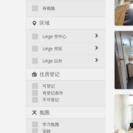
有视频
区域
住房登
Liège 市中心
租期:
1
水电费:
Avroy / Guillemins
Liège 市区
租金:
6
Botanique / rue Saint-Gilles /
Amercoeur / Bressoux
Jonfosse
Liège 以外
实用
Angleur / Sart-Tilman
Cathédrale / Sauvenière /
Liège 以外
住房登记
Saint-Denis
Fragnée / Val Benoît
Féronstrée / Pierreuse
Fétinne / Longdoz / Vennes
可登记
Grivegnée
有登记条件
Laveu / Cointe
住房登
不可登记
暑假
Outremeuse
租期:
1
Saint-Laurent / Sainte-
氛围
水电费:
Marguerite
租金:
6
Saint-Léonard
学习氛围
安静
Sainte-Walburge
实用