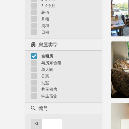
3-4个月
租金:
7
暑假
实用
月租
周租
日租
房屋类型
住房登
租期:
1
水电费:
合租房
租金:
7
与房东合租
单人间
实用
公寓
别墅
共享租房
学生宿舍
住房登
编号
租期:
1
水电费:
租金:
7
KL