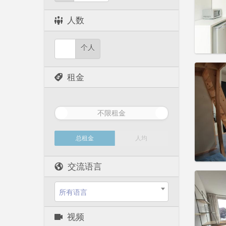
实用
人数
个人
住房登
租金
3-4个
租期:
1
水电费:
租金:
6
不限租金
实用
总租金
人均
交流语言
住房登
租期:
1
所有语言
水电费:
租金:
6
视频
实用