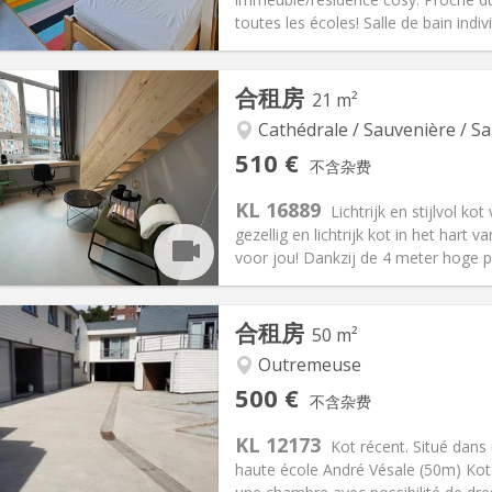
toutes les écoles! Salle de bain indivi
记:
有登记条件
私人房间:
1
合租房
21 m²
-4个月
面积:
12 m
2
55 €
厨房:
共用
Cathédrale / Sauvenière / Sa
50 €
浴室:
独立
510 €
不含杂费
信息
布局
KL 16889
Lichtrijk en stijlvol k
gezellig en lichtrijk kot in het hart v
voor jou! Dankzij de 4 meter hoge pl
记:
可登记
合租房
50 m²
月
私人房间:
2
2个月, 11个月, 10个月, 5-6个月,
面积:
21 m
Outremeuse
2
190 €
厨房:
共用
500 €
不含杂费
10 €
浴室:
独立
KL 12173
信息
布局
Kot récent. Situé dans 
haute école André Vésale (50m) Kot