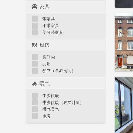
家具
住房登
带家具
租期:
1
不带家具
水电费:
部分带家具
租金:
5
实用
厨房
房间内
共用
独立（单独房间）
住房登
暖气
租期:
1
水电费:
中央供暖
租金:
5
中央供暖（独立计量）
实用
燃气暖气
电暖