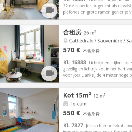
32 m² is perfect ingericht als uitva
plafonds en grote ramen geniet je va
记:
可登记
合租房
26 m²
月
私人房间:
2
2个月, 11个月, 10个月, 5-6个月,
面积:
32 m
Cathédrale / Sauvenière / Sa
2
205 €
厨房:
共用
570 €
不含杂费
90 €
浴室:
独立
KL 16888
信息
布局
Lichtrijk en stijlvol k
gezellig en lichtrijk kot in het hart v
voor jou! Dankzij de 4 meter hoge pl
记:
可登记
Kot 15m²
12 m²
月
私人房间:
2
2个月, 11个月, 10个月, 5-6个月,
面积:
26 m
Te-cum
2
190 €
厨房:
共用
550 €
不含杂费
70 €
浴室:
独立
KL 7827
信息
布局
Jolies chambres/kots av
immeuble/résidence cosy. Proche du 