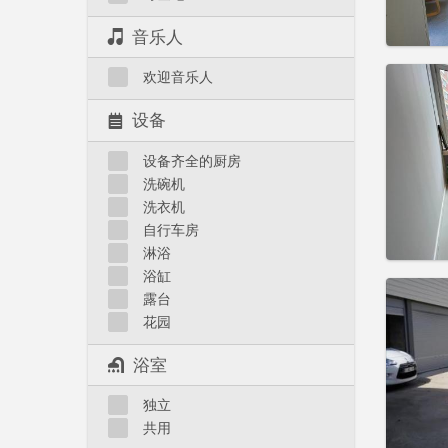
音乐人
住房登
欢迎音乐人
租期:
3
水电费:
设备
租金:
5
设备齐全的厨房
实用
洗碗机
洗衣机
自行车房
淋浴
浴缸
住房登
露台
3-4个
花园
租期:
1
水电费:
浴室
租金:
5
实用
独立
共用