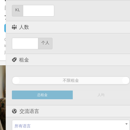
社区氛围, 温馨, 安静, 学习氛围
氛围:
Te-cum
否
无障碍通道:
KL
禁烟
吸烟:
750 €
不含杂费
可登记
宠物:
人数
4 小时前
还未出租
Quelques Chambres sympas, meublée avec salle de bain
个人
individuelle dans une résidence d'étudiants, de stagiaires et de
jeunes...
租金
实用信息
750 €
租金:
不限租金
0 €
水电费:
12个月, 10个月, 5-6个月, 暑假
租期:
有登记条件
住房登记:
总租金
人均
布局
交流语言
独立
浴室:
共用
厨房:
2
20 m
面积:
所有语言
2
私人房间: