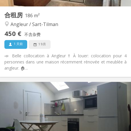
其他
合租房
186 m²
学习氛围, 温馨, 社区氛围, 安静
氛围:
Angleur / Sart-Tilman
否
无障碍通道:
禁烟
吸烟:
450 €
不含杂费
否
宠物:
1 天前
1 9月
📣 Belle collocation à Angleur ‼️ À louer: colocation pour 4
personnes dans une maison récemment rénovée et meublée à
angleur. 🏠...
实用信息
450 €
租金:
75 €
水电费:
12个月, 10个月, 5-6个月, 暑假
租期:
有登记条件
住房登记:
布局
共用
浴室: