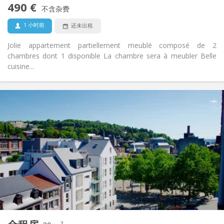
禁烟
吸烟:
490 €
不含杂费
否
宠物:
1 小时前
还未出租
Jolie appartement partiellement meublé composé de 2
chambres dont 1 disponible La chambre sera à meubler Belle
cuisine...
实用信息
490 €
租金:
80 €
水电费:
12个月
租期:
否
住房登记:
布局
共用
浴室:
共用
厨房:
2
60 m
面积:
3
私人房间:
其他