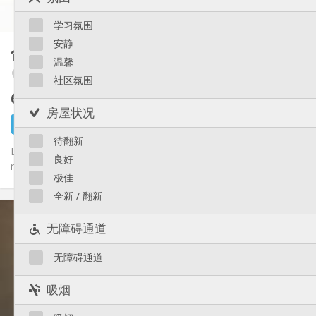
65 m
面积:
Saint-Léonard
5
私人房间:
Sainte-Walburge
学习氛围
Liège 市区
其他
安静
合租房
39 m²
安静
氛围:
温馨
Cathédrale / Sauvenière / Saint-Denis
否
无障碍通道:
社区氛围
禁烟
吸烟:
695 €
不含杂费
可登记
宠物:
房屋状况
4 天前
还未出租
待翻新
Lichtrijk en ingericht kot van 38 m² in Luik Dit ingerichte en
良好
ruime kot van 38 m² is de perfecte uitvalsbasis voor studenten....
极佳
全新 / 翻新
实用信息
695 €
租金:
无障碍通道
205 €
水电费:
12个月, 11个月, 10个月, 5-6个月, 3-4个月
租期:
无障碍通道
可登记
住房登记:
吸烟
布局
独立
浴室: