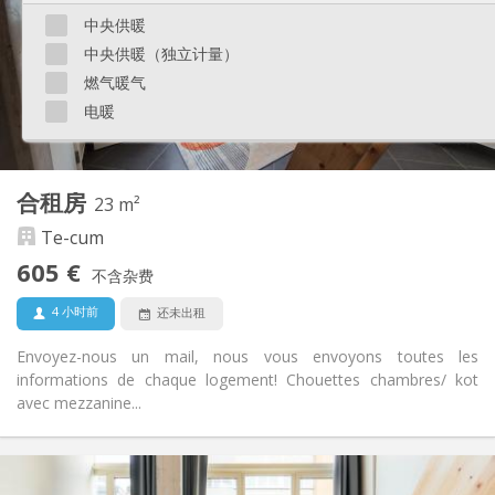
有登记条件
住房登记:
中央供暖
布局
中央供暖（独立计量）
独立
浴室:
燃气暖气
共用
厨房:
电暖
2
15 m
面积:
2
私人房间:
其他
合租房
23 m²
安静, 温馨, 学习氛围, 社区氛围
氛围:
Te-cum
否
无障碍通道:
禁烟
吸烟:
605 €
不含杂费
否
宠物:
4 小时前
还未出租
Envoyez-nous un mail, nous vous envoyons toutes les
informations de chaque logement! Chouettes chambres/ kot
avec mezzanine...
实用信息
605 €
租金: