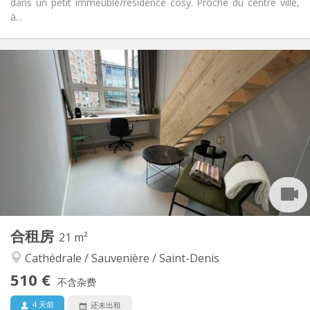
dans un petit immeuble/résidence cosy. Proche du centre ville,
à...
实用信息
550 €
租金:
55 €
水电费:
3-4个月
租期:
有登记条件
住房登记:
布局
独立
浴室:
共用
厨房:
2
12 m
面积:
1
私人房间:
其他
合租房
21 m²
学习氛围, 温馨, 安静, 社区氛围
氛围:
Cathédrale / Sauvenière / Saint-Denis
否
无障碍通道:
禁烟
吸烟:
510 €
不含杂费
否
宠物:
4 天前
还未出租