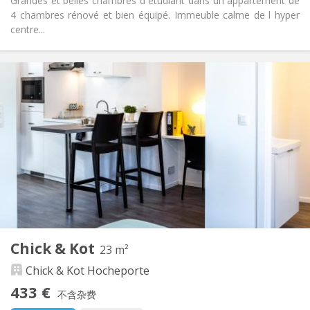
Grandes et belles chambres d étudiant dans un appartement de
4 chambres rénové et bien équipé. Immeuble calme de l hyper
centre...
实用信息
440 €
租金:
95 €
水电费:
12个月
租期:
可登记
住房登记:
布局
共用
浴室:
共用
厨房:
2
125 m
面积:
4
私人房间:
其他
Chick & Kot
23 m²
安静
氛围:
Chick & Kot Hocheporte
否
无障碍通道:
禁烟
吸烟:
433 €
不含杂费
否
宠物: