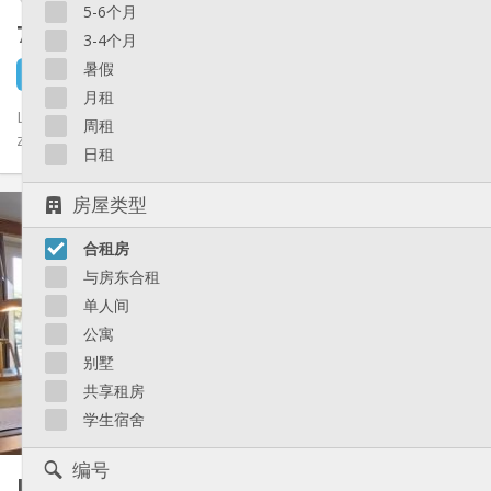
5-6个月
785 €
不含杂费
3-4个月
暑假
4 天前
还未出租
月租
Lichtrijk en gezellig kot te huur in Luik! Ben je student en op
周租
zoek naar een ruim en modern kot in het hart van Luik? Dit kot...
日租
实用信息
房屋类型
785 €
租金:
合租房
210 €
水电费:
12个月, 11个月, 10个月, 5-6个月, 3-4个月
租期:
与房东合租
可登记
住房登记:
单人间
布局
公寓
别墅
独立
浴室:
共用
厨房:
共享租房
2
56 m
面积:
学生宿舍
2
私人房间:
其他
编号
Kot 15 m²
20 m²