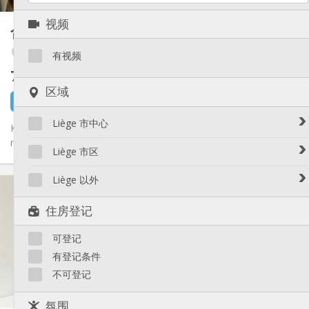
其他
视频
合租房
65 m²
安静, 社区氛围, 学习氛围, 温馨
氛围:
Tilff
否
无障碍通道:
有视频
禁烟
吸烟:
750 €
不含杂费
否
宠物:
区域
3 天前
15 8月
Liège 市中心
Kot centre Tilff proche de toutes les commodités (transports,
magasins, restos, médecin, etc. ) à 20 min à pied ou 5min en...
Avroy / Guillemins
Liège 市区
Botanique / rue Saint-Gilles / Jonfosse
Amercoeur / Bressoux
Liège 以外
实用信息
Cathédrale / Sauvenière / Saint-Denis
Angleur / Sart-Tilman
Féronstrée / Pierreuse
750 €
租金:
Liège 以外
住房登记
Fragnée / Val Benoît
100 €
水电费:
Fétinne / Longdoz / Vennes
12个月
租期:
可登记
有登记条件
住房登记:
Grivegnée
有登记条件
Laveu / Cointe
布局
不可登记
Outremeuse
独立
浴室:
Saint-Laurent / Sainte-Marguerite
独立（单独房间）
厨房:
氛围
2