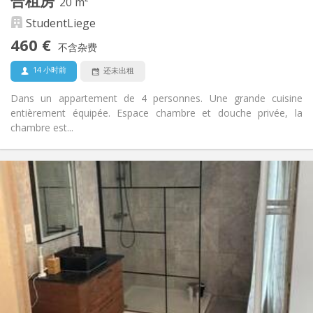
合租房
20 m²
安静, 温馨, 学习氛围
氛围:
StudentLiege
否
无障碍通道:
禁烟
吸烟:
460 €
不含杂费
否
宠物:
14 小时前
还未出租
Dans un appartement de 4 personnes. Une grande cuisine
entièrement équipée. Espace chambre et douche privée, la
chambre est...
实用信息
460 €
租金:
80 €
水电费:
12个月, 5-6个月
租期:
有登记条件
住房登记:
布局
独立
浴室:
共用
厨房:
2
20 m
面积:
2
私人房间: