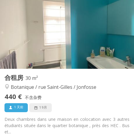
440 €
租金:
0 €
水电费:
12个月
租期:
有登记条件
住房登记:
布局
独立
浴室:
共用
厨房:
2
20 m
面积:
2
私人房间:
其他
合租房
30 m²
温馨, 学习氛围, 安静, 社区氛围
氛围:
Botanique / rue Saint-Gilles / Jonfosse
否
无障碍通道:
禁烟
吸烟:
440 €
不含杂费
可登记
宠物:
1 天前
1 9月
Deux chambres dans une maison en colocation avec 3 autres
étudiants située dans le quartier botanique , près des HEC . Bus
et...