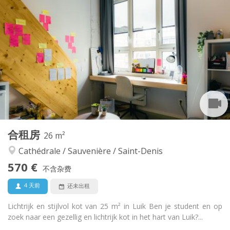
实用信息
590 €
租金:
205 €
水电费:
12个月, 11个月, 10个月, 5-6个月, 3-4个月
租期:
可登记
住房登记:
布局
独立
浴室:
共用
厨房:
2
32 m
面积:
2
私人房间:
其他
合租房
26 m²
社区氛围, 学习氛围, 温馨, 安静
氛围:
Cathédrale / Sauvenière / Saint-Denis
是
无障碍通道:
禁烟
吸烟:
570 €
不含杂费
否
宠物:
4 天前
还未出租
Lichtrijk en stijlvol kot van 25 m² in Luik Ben je student en op
zoek naar een gezellig en lichtrijk kot in het hart van Luik?...