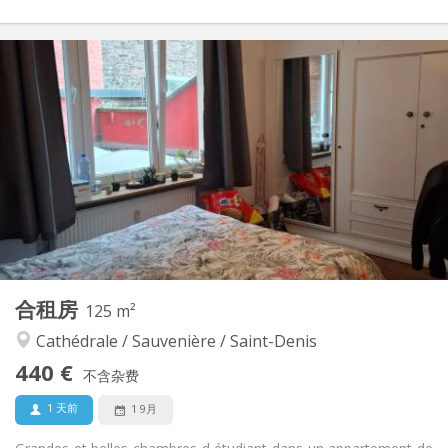
实用信息
440 €
租金:
0 €
水电费:
12个月
租期:
否
住房登记:
布局
共用
浴室:
共用
厨房:
2
30 m
面积:
1
私人房间:
其他
合租房
125 m²
社区氛围, 温馨
氛围:
Cathédrale / Sauvenière / Saint-Denis
否
无障碍通道:
禁烟
吸烟:
440 €
不含杂费
否
宠物:
1 天前
1 9月