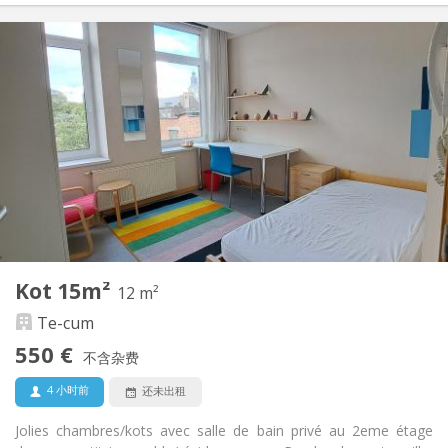
实用信息
570 €
租金:
190 €
水电费:
12个月, 11个月, 10个月, 5-6个月, 3-4个月
租期:
可登记
住房登记:
布局
独立
浴室:
共用
厨房:
2
26 m
面积:
2
私人房间:
其他
Kot 15m²
12 m²
温馨, 学习氛围, 安静, 社区氛围
氛围:
Te-cum
是
无障碍通道:
禁烟
吸烟:
550 €
不含杂费
否
宠物:
4 小时前
还未出租
Jolies chambres/kots avec salle de bain privé au 2eme étage