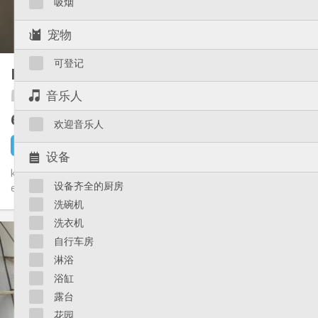
吸烟
共用
厨房:
2
39 m
面积:
宠物
2
私人房间:
其他
可登记
Kot 15 m2
30 m²
温馨, 学习氛围, 社区氛围, 安静
氛围:
音乐人
Te-cum
是
无障碍通道:
禁烟
吸烟:
625 €
不含杂费
否
宠物:
欢迎音乐人
4 小时前
还未出租
设备
kots sympas pour une ou deux personnes, totalement meublés
设备齐全的厨房
et équipés. Au centre ville, dans une rue calme et sécurisé....
洗碗机
洗衣机
实用信息
自行车房
625 €
租金:
淋浴
130 €
水电费:
12个月, 5-6个月
租期:
浴缸
有登记条件
住房登记:
露台
布局
花园