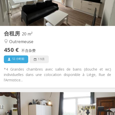
共用
浴室:
共用
厨房:
2
11 m
面积:
1
私人房间:
其他
合租房
20 m²
温馨, 学习氛围
氛围:
Outremeuse
否
无障碍通道:
禁烟
吸烟:
450 €
不含杂费
否
宠物:
12 小时前
1 9月
*4 Grandes chambres avec salles de bains (douche et wc)
individuelles dans une colocation disponible à Liège, Rue de
l’Armistice...
实用信息
450 €
租金:
100 €
水电费:
12个月
租期: