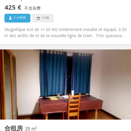
禁烟
吸烟:
425 €
不含杂费
否
宠物:
2 小时前
1 9月
Magnifique Kot de +/-20 M2 entièrement meublé et équipé, à 50
m des arrêts de et de la nouvelle ligne de tram . Très spacieux...
实用信息
425 €
租金:
75 €
水电费:
12个月, 暑假
租期:
否
住房登记:
布局
共用
浴室:
共用
厨房:
2
20 m
面积:
1
私人房间:
其他
合租房
20 m²