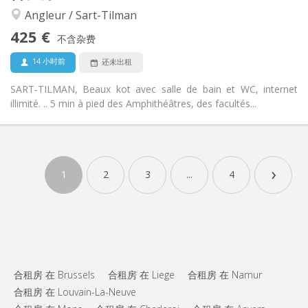
温馨, 安静, 社区氛围, 学习氛围
氛围:
Angleur / Sart-Tilman
否
无障碍通道:
禁烟
吸烟:
425 €
不含杂费
否
宠物:
14 小时前
还未出租
SART-TILMAN, Beaux kot avec salle de bain et WC, internet
illimité. .. 5 min à pied des Amphithéâtres, des facultés...
实用信息
425 €
租金:
›
50 €
水电费:
1
2
3
...
4
12个月, 5-6个月
租期:
可登记
住房登记:
布局
共用
浴室:
共用
厨房:
2
20 m
面积:
合租房 在 Brussels
合租房 在 Liege
合租房 在 Namur
1
私人房间:
合租房 在 Louvain-La-Neuve