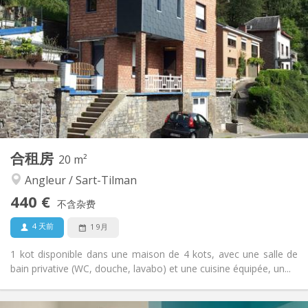
50 €
水电费:
12个月
租期:
可登记
住房登记:
布局
共用
浴室:
共用
厨房:
2
25 m
面积:
1
私人房间:
其他
合租房
20 m²
社区氛围, 安静, 温馨, 学习氛围
氛围:
Angleur / Sart-Tilman
否
无障碍通道:
禁烟
吸烟:
440 €
不含杂费
否
宠物:
4 天前
1 9月
1 kot disponible dans une maison de 4 kots, avec une salle de
bain privative (WC, douche, lavabo) et une cuisine équipée, un...
实用信息