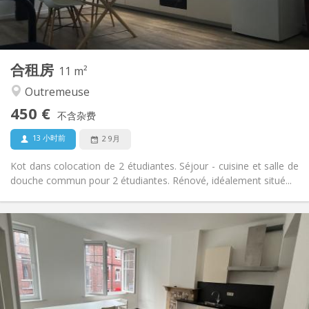
共用
厨房:
2
186 m
面积:
4
私人房间:
其他
合租房
11 m²
学习氛围, 温馨, 安静, 社区氛围
氛围:
Outremeuse
是
无障碍通道:
禁烟
吸烟:
450 €
不含杂费
否
宠物:
13 小时前
2 9月
Kot dans colocation de 2 étudiantes. Séjour - cuisine et salle de
douche commun pour 2 étudiantes. Rénové, idéalement situé...
实用信息
450 €
租金:
95 €
水电费:
12个月
租期:
否
住房登记:
布局