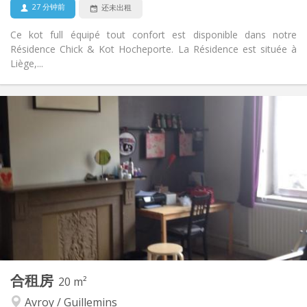
27 分钟前
还未出租
Ce kot full équipé tout confort est disponible dans notre
Résidence Chick & Kot Hocheporte. La Résidence est située à
Liège,...
实用信息
433 €
租金:
230 €
水电费:
12个月
租期:
可登记
住房登记:
布局
独立
浴室:
房间内
厨房:
2
23 m
面积:
2
私人房间:
其他
合租房
20 m²
社区氛围, 安静, 温馨, 学习氛围
氛围:
Avroy / Guillemins
否
无障碍通道: