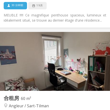
30 分钟前
1 9月
MEUBLE !!!!! Ce magnifique penthouse spacieux, lumineux et
idéalement situé, se trouve au dernier étage d'une résidence...
实用信息
490 €
租金:
100 €
水电费:
12个月
租期:
有登记条件
住房登记:
布局
共用
浴室:
共用
厨房:
2
215 m
面积:
1
私人房间:
其他
合租房
60 m²
温馨, 学习氛围
氛围:
Angleur / Sart-Tilman
否
无障碍通道: