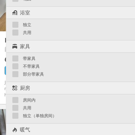
独立
浴室:
浴室
独立（单独房间）
厨房:
2
30 m
面积:
2
私人房间:
独立
共用
其他
Kot 20 m²
15 m²
温馨, 学习氛围, 社区氛围, 安静
氛围:
家具
Te-cum
否
无障碍通道:
禁烟
吸烟:
615 €
带家具
不含杂费
否
宠物:
不带家具
4 小时前
还未出租
部分带家具
Jolies chambres avec salle de bain privée, entièrement
厨房
meublées, avec cuisine à partager dans une résidence ou
habitent des...
房间内
共用
实用信息
独立（单独房间）
615 €
租金:
100 €
水电费:
暖气
12个月, 5-6个月, 暑假
租期: