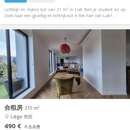
Lichtrijk en stijlvol kot van 21 m² in Luik Ben je student en op
zoek naar een gezellig en lichtrijk kot in het hart van Luik?...
实用信息
510 €
租金:
190 €
水电费:
12个月, 11个月, 10个月, 5-6个月, 3-4个月
租期:
可登记
住房登记:
布局
独立
浴室:
共用
厨房:
2
21 m
面积:
2
私人房间:
其他
合租房
215 m²
社区氛围, 学习氛围, 温馨, 安静
氛围:
Liège 市区
否
无障碍通道:
禁烟
吸烟:
490 €
不含杂费
否
宠物: