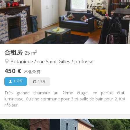
否
住房登记:
布局
独立
浴室:
共用
厨房:
2
20 m
面积:
1
私人房间:
其他
合租房
25 m²
安静, 学习氛围
氛围:
Botanique / rue Saint-Gilles / Jonfosse
否
无障碍通道:
禁烟
吸烟:
450 €
不含杂费
否
宠物:
1 天前
1 9月
Très grande chambre au 2ème étage, en parfait état,
lumineuse, Cuisine commune pour 3 et salle de bain pour 2. Kot
n°6 sur
实用信息
450 €
租金: