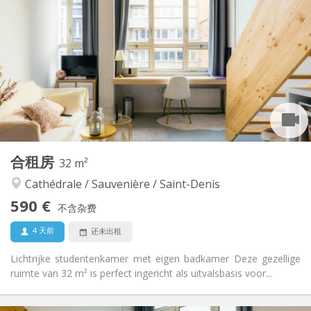
125 €
水电费:
12个月, 11个月, 10个月, 5-6个月, 暑假
租期:
有登记条件
住房登记:
布局
独立
浴室:
共用
厨房:
2
23 m
面积:
2
私人房间:
其他
合租房
32 m²
社区氛围, 安静, 温馨, 学习氛围
氛围:
Cathédrale / Sauvenière / Saint-Denis
否
无障碍通道:
禁烟
吸烟:
590 €
不含杂费
否
宠物:
4 天前
还未出租
Lichtrijke studentenkamer met eigen badkamer Deze gezellige
ruimte van 32 m² is perfect ingericht als uitvalsbasis voor...