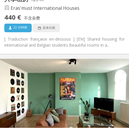
社区氛围, 温馨
氛围:
Eras'must International Houses
否
无障碍通道:
禁烟
吸烟:
440 €
不含杂费
否
宠物:
22 分钟前
还未出租
[ Traduction française en-dessous ] [EN] Shared housing for
international and Belgian students Beautiful rooms in a...
实用信息
440 €
租金:
70 €
水电费:
12个月, 11个月, 10个月, 5-6个月, 暑假
租期:
有登记条件
住房登记:
布局
共用
浴室:
共用
厨房:
2
125 m
面积:
4
私人房间: