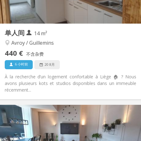
共用
厨房:
2
50 m
面积:
2
私人房间:
其他
单人间
14 m²
学习氛围, 温馨, 安静
氛围:
否
无障碍通道:
Avroy / Guillemins
禁烟
吸烟:
440 €
不含杂费
否
宠物:
6 小时前
20 8月
À la recherche d’un logement confortable à Liège 🏠 ? Nous
avons plusieurs kots et studios disponibles dans un immeuble
récemment...
实用信息
440 €
租金:
100 €
水电费:
12个月
租期:
有登记条件
住房登记: