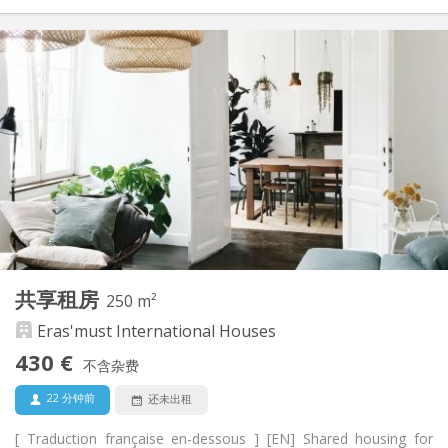
实用信息
450 €
租金:
120 €
水电费:
12个月
租期:
否
住房登记:
布局
独立
浴室:
共用
厨房:
2
55 m
面积:
4
私人房间:
其他
共享租房
250 m²
安静, 学习氛围, 温馨
氛围:
Eras'must International Houses
否
无障碍通道:
禁烟
吸烟:
430 €
不含杂费
否
宠物:
22 分钟前
还未出租
[ Traduction française en-dessous ] [EN] Shared housing for