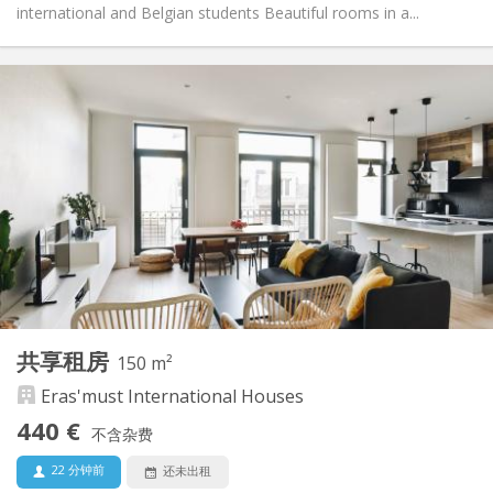
international and Belgian students Beautiful rooms in a...
实用信息
430 €
租金:
70 €
水电费:
12个月, 11个月, 10个月, 5-6个月, 暑假
租期:
有登记条件
住房登记:
布局
共用
浴室:
共用
厨房:
2
250 m
面积:
4
私人房间:
其他
共享租房
150 m²
温馨, 社区氛围, 安静
氛围:
Eras'must International Houses
否
无障碍通道:
禁烟
吸烟:
440 €
不含杂费
否
宠物:
22 分钟前
还未出租