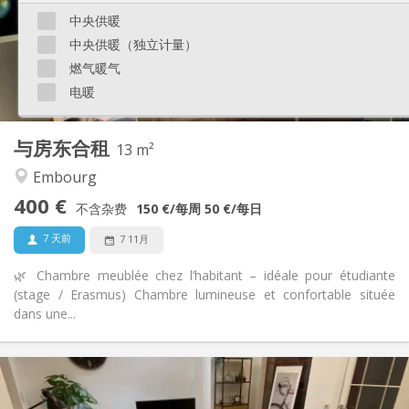
中央供暖
布局
中央供暖（独立计量）
共用
浴室:
共用
厨房:
燃气暖气
2
125 m
面积:
电暖
4
私人房间:
其他
与房东合租
13 m²
安静, 社区氛围, 温馨
氛围:
Embourg
否
无障碍通道:
禁烟
吸烟:
400 €
不含杂费
150 €
/每周
50 €
/每日
否
宠物:
7 天前
7 11月
🌿 Chambre meublée chez l’habitant – idéale pour étudiante
(stage / Erasmus) Chambre lumineuse et confortable située
dans une...
实用信息
400 €
租金:
100 €
水电费: