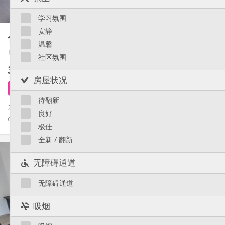
15 m
面积:
Saint-Léonard
1
私人房间:
Sainte-Walburge
学习氛围
Liège 市区
其他
安静
合租房
25 m²
安静
氛围:
温馨
Laveu / Cointe
否
无障碍通道:
社区氛围
禁烟
吸烟:
390 €
不含杂费
否
宠物:
房屋状况
5 天前
1 9月
待翻新
2 KOTS Meublés impeccables, parquet, cuisine individuelle,
良好
chauffage centrale, double vitrage, lavabo, douche et wc, Cour...
极佳
全新 / 翻新
实用信息
390 €
租金:
无障碍通道
120 €
水电费:
12个月
租期:
无障碍通道
否
住房登记:
吸烟
布局
共用
浴室: