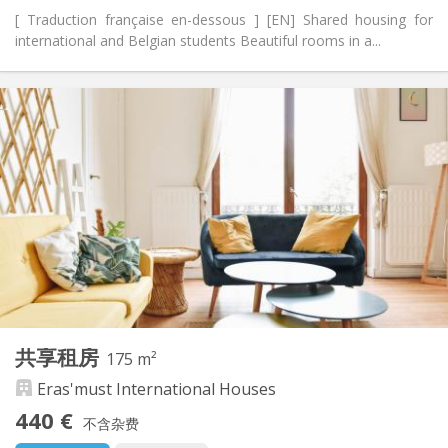
[ Traduction française en-dessous ] [EN] Shared housing for
international and Belgian students Beautiful rooms in a...
实用信息
440 €
租金:
70 €
水电费:
12个月, 11个月, 10个月, 5-6个月, 暑假
租期:
有登记条件
住房登记:
布局
共用
浴室:
共用
厨房:
2
150 m
面积:
6
私人房间:
其他
共享租房
175 m²
温馨, 社区氛围
氛围:
Eras'must International Houses
否
无障碍通道:
禁烟
吸烟:
440 €
不含杂费
否
宠物: