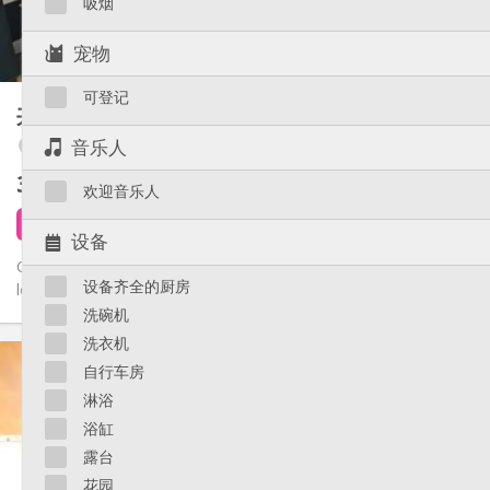
吸烟
独立（单独房间）
厨房:
2
25 m
面积:
宠物
1
私人房间:
其他
可登记
共享租房
40 m²
学习氛围
氛围:
音乐人
Fétinne / Longdoz / Vennes
否
无障碍通道:
禁烟
吸烟:
360 €
不含杂费
否
宠物:
欢迎音乐人
1 天前
14 9月
设备
Colocation (proche Sart-Tilman/Guillemins) – 2 chambres à
设备齐全的厨房
louer dans maison de maître, quartier des Vennes/Fétinne...
洗碗机
洗衣机
实用信息
自行车房
360 €
租金:
淋浴
90 €
水电费:
12个月, 11个月, 10个月, 5-6个月, 3-4个月, 月租
租期:
浴缸
否
住房登记:
露台
布局
花园