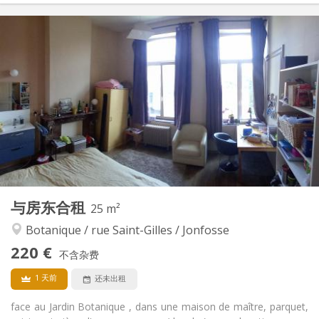
实用信息
200 €
租金:
300 €
水电费:
月租
租期:
可登记
住房登记:
布局
共用
浴室:
共用
厨房:
2
100 m
面积:
1
私人房间:
其他
与房东合租
25 m²
学习氛围, 温馨, 安静, 社区氛围
氛围:
Botanique / rue Saint-Gilles / Jonfosse
否
无障碍通道:
禁烟
吸烟:
220 €
不含杂费
否
宠物:
1 天前
还未出租
face au Jardin Botanique , dans une maison de maître, parquet,