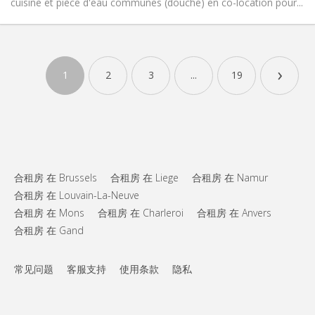
cuisine et pièce d'eau communes (douche) en co-location pour...
实用信息
220 €
租金:
›
40 €
水电费:
1
2
3
...
19
12个月
租期:
否
住房登记:
布局
共用
浴室:
共用
厨房:
2
25 m
面积:
合租房 在 Brussels
合租房 在 Liege
合租房 在 Namur
1
私人房间:
合租房 在 Louvain-La-Neuve
合租房 在 Mons
合租房 在 Charleroi
合租房 在 Anvers
其他
合租房 在 Gand
学习氛围
氛围:
否
无障碍通道:
禁烟
吸烟:
常见问题
客服支持
使用条款
隐私
否
宠物: