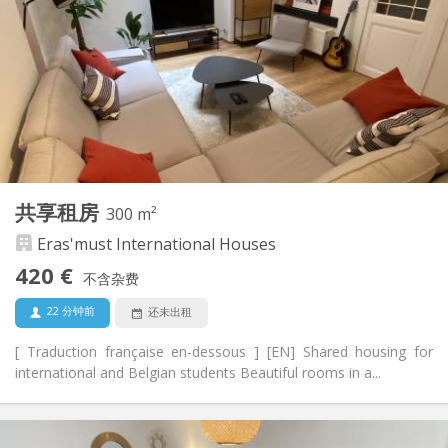
月租, 周租, 日租
租期:
否
住房登记:
布局
共用
浴室:
共用
厨房:
2
13 m
面积:
1
私人房间:
其他
共享租房
300 m²
安静, 温馨
氛围:
Eras'must International Houses
是
无障碍通道:
禁烟
吸烟:
420 €
不含杂费
否
宠物:
22 分钟前
还未出租
[ Traduction française en-dessous ] [EN] Shared housing for
international and Belgian students Beautiful rooms in a...
实用信息