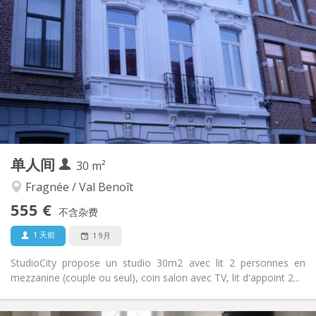
150 €
水电费:
5-6个月, 3-4个月, 月租, 周租
租期:
有登记条件
住房登记:
布局
独立
浴室:
房间内
厨房:
2
35 m
面积:
2
私人房间:
其他
单人间
30 m²
安静, 温馨
氛围:
否
无障碍通道:
Fragnée / Val Benoît
禁烟
吸烟:
555 €
不含杂费
否
宠物:
1 天前
1 9月
StudioCity propose un studio 30m2 avec lit 2 personnes en
mezzanine (couple ou seul), coin salon avec TV, lit d'appoint 2...