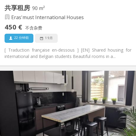
其他
共享租房
90 m²
社区氛围, 温馨, 学习氛围
氛围:
Eras'must International Houses
否
无障碍通道:
禁烟
吸烟:
450 €
不含杂费
否
宠物:
22 分钟前
1 9月
[ Traduction française en-dessous ] [EN] Shared housing for
international and Belgian students Beautiful rooms in a...
实用信息
450 €
租金:
70 €
水电费:
12个月, 11个月, 10个月, 5-6个月, 暑假
租期:
有登记条件
住房登记:
布局
共用
浴室:
共用
厨房:
2
90 m
面积: