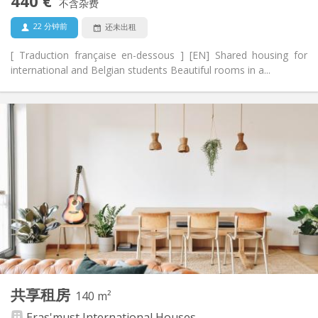
440 €
不含杂费
否
宠物:
22 分钟前
还未出租
[ Traduction française en-dessous ] [EN] Shared housing for
international and Belgian students Beautiful rooms in a...
实用信息
440 €
租金:
70 €
水电费:
12个月, 11个月, 10个月, 5-6个月, 暑假
租期:
有登记条件
住房登记:
布局
共用
浴室:
共用
厨房:
2
280 m
面积:
8
私人房间:
其他
共享租房
140 m²
社区氛围, 温馨
氛围:
Eras'must International Houses
否
无障碍通道: