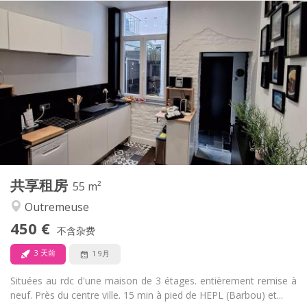
实用信息
420 €
租金:
70 €
水电费:
12个月, 11个月, 10个月, 5-6个月, 暑假
租期:
有登记条件
住房登记:
布局
共用
浴室:
共用
厨房:
2
175 m
面积:
6
私人房间:
其他
共享租房
55 m²
温馨, 学习氛围, 社区氛围
氛围:
Outremeuse
否
无障碍通道:
禁烟
吸烟:
450 €
不含杂费
否
宠物:
3 天前
1 9月
Situées au rdc d'une maison de 3 étages. entièrement remise à
neuf. Près du centre ville. 15 min à pied de HEPL (Barbou) et...