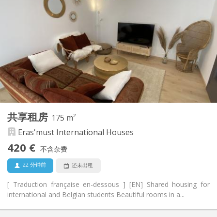
420 €
租金:
70 €
水电费:
12个月, 11个月, 10个月, 5-6个月, 暑假
租期:
有登记条件
住房登记:
布局
共用
浴室:
共用
厨房:
2
300 m
面积:
8
私人房间:
其他
共享租房
175 m²
温馨, 社区氛围, 学习氛围
氛围:
Eras'must International Houses
是
无障碍通道:
禁烟
吸烟:
420 €
不含杂费
否
宠物:
22 分钟前
还未出租
[ Traduction française en-dessous ] [EN] Shared housing for
international and Belgian students Beautiful rooms in a...