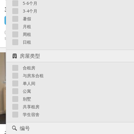
5-6个月
325 €
不含杂费
3-4个月
暑假
1 天前
1 9月
月租
(see english below) STOP! affaire ! pour les jeunes étudiants
周租
souhaitant faire une " transition" douce entre le secondaire et...
日租
实用信息
房屋类型
325 €
租金:
合租房
75 €
水电费:
12个月, 11个月, 10个月, 5-6个月
租期:
与房东合租
可登记
住房登记:
单人间
布局
公寓
别墅
共用
浴室:
共用
厨房:
共享租房
2
18 m
面积:
学生宿舍
1
私人房间:
其他
编号
共享租房
90 m²