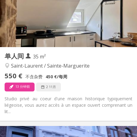
有登记条件
住房登记:
布局
共用
浴室:
共用
厨房:
2
130 m
面积:
4
私人房间:
其他
单人间
35 m²
温馨, 安静, 社区氛围
氛围:
否
无障碍通道:
Saint-Laurent / Sainte-Marguerite
禁烟
吸烟:
550 €
不含杂费
450 €
/每周
否
宠物:
13 分钟前
2 11月
Studio privé au coeur d'une maison historique typiquement
liégeoise, vous aurez accès à un espace ouvert comprenant un
lit...
实用信息
550 €
租金: