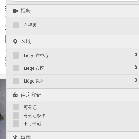
其他
共享租房
15 m²
视频
安静, 温馨
氛围:
Laveu / Cointe
否
无障碍通道:
可吸烟
吸烟:
有视频
300 €
不含杂费
可登记
宠物:
1 小时前
还未出租
区域
1 chambre meublée disponible dans un duplex a 5min de liege
Liège 市中心
guillemin. wifi inclus. 350€/mois TT charges comprises. 1 mois
de...
Avroy / Guillemins
Liège 市区
Botanique / rue Saint-Gilles / Jonfosse
Amercoeur / Bressoux
Liège 以外
实用信息
Cathédrale / Sauvenière / Saint-Denis
Angleur / Sart-Tilman
Féronstrée / Pierreuse
300 €
租金:
Liège 以外
住房登记
Fragnée / Val Benoît
50 €
水电费:
Fétinne / Longdoz / Vennes
12个月, 11个月, 10个月, 5-6个月, 3-4个月, 暑假, 月租
租期:
可登记
否
住房登记:
Grivegnée
有登记条件
Laveu / Cointe
布局
不可登记
Outremeuse
共用
浴室:
Saint-Laurent / Sainte-Marguerite
共用
厨房:
氛围
2