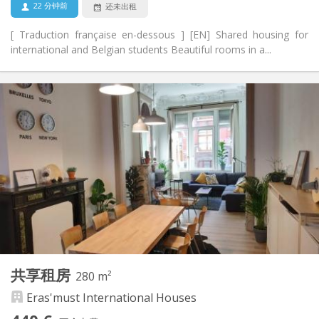
22 分钟前
还未出租
[ Traduction française en-dessous ] [EN] Shared housing for
international and Belgian students Beautiful rooms in a...
实用信息
440 €
租金:
70 €
水电费:
12个月, 11个月, 10个月, 5-6个月, 暑假
租期:
有登记条件
住房登记:
布局
共用
浴室:
共用
厨房:
2
175 m
面积:
6
私人房间:
其他
共享租房
280 m²
社区氛围, 温馨, 学习氛围
氛围:
Eras'must International Houses
否
无障碍通道:
禁烟
吸烟: