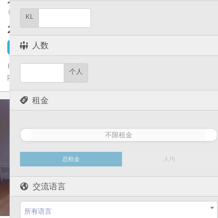
学习氛围, 安静, 温馨
氛围:
Amercoeur / Bressoux
否
无障碍通道:
KL
禁烟
吸烟:
295 €
不含杂费
否
宠物:
人数
2 天前
1 9月
Rue Charles Bartholomez 24, 4020 Liège (situé dans une venelle
个人
piétonne, passage sous un porche au milieu de la rue Charles...
租金
实用信息
295 €
租金:
100 €
水电费:
不限租金
12个月, 11个月
租期:
否
住房登记:
总租金
人均
布局
独立
浴室:
交流语言
共用
厨房:
2
90 m
面积:
1
私人房间:
所有语言