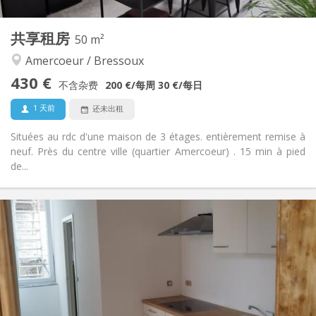
2
私人房间:
其他
共享租房
50 m²
社区氛围, 学习氛围, 温馨
氛围:
Amercoeur / Bressoux
否
无障碍通道:
禁烟
吸烟:
430 €
不含杂费
200 €
/每周
30 €
/每日
否
宠物:
1 天前
还未出租
Situées au rdc d'une maison de 3 étages. entièrement remise à
neuf. Près du centre ville (quartier Amercoeur) . 15 min à pied
de...
实用信息
430 €
租金:
140 €
水电费:
12个月, 10个月, 5-6个月, 3-4个月, 暑假, 月租, 周租, 日租
租期:
否
住房登记:
布局
独立
浴室: