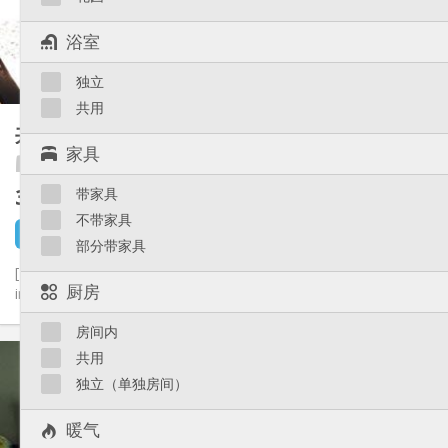
独立
浴室:
浴室
共用
厨房:
2
40 m
面积:
1
私人房间:
独立
共用
其他
共享租房
125 m²
学习氛围, 温馨, 安静
氛围:
家具
Eras'must International Houses
否
无障碍通道:
禁烟
吸烟:
340 €
带家具
不含杂费
否
宠物:
不带家具
22 分钟前
还未出租
部分带家具
[ Traduction française en-dessous ] [EN] Shared housing for
厨房
international and Belgian students Nice rooms in a...
房间内
实用信息
共用
340 €
租金:
独立（单独房间）
70 €
水电费:
12个月, 11个月, 10个月, 5-6个月, 暑假
租期:
暖气
有登记条件
住房登记: