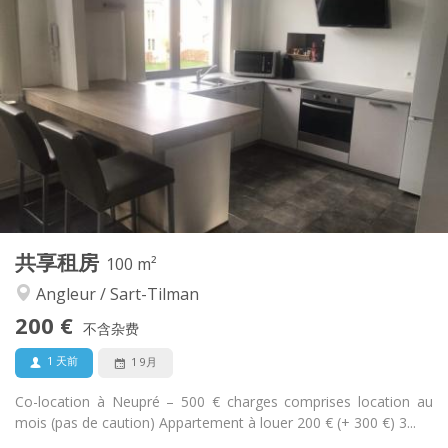
实用信息
555 €
租金:
195 €
水电费:
12个月, 5-6个月, 月租
租期:
否
住房登记:
布局
独立
浴室:
独立（单独房间）
厨房:
2
30 m
面积:
1
私人房间:
其他
共享租房
100 m²
学习氛围, 温馨, 安静
氛围:
Angleur / Sart-Tilman
否
无障碍通道:
禁烟
吸烟:
200 €
不含杂费
否
宠物:
1 天前
1 9月
Co-location à Neupré – 500 € charges comprises location au
mois (pas de caution) Appartement à louer 200 € (+ 300 €) 3...