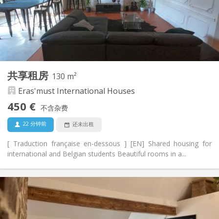
布局
共用
浴室:
共用
厨房:
2
14 m
面积:
1
私人房间:
其他
共享租房
130 m²
安静, 学习氛围, 温馨
氛围:
Eras'must International Houses
否
无障碍通道:
禁烟
吸烟:
450 €
不含杂费
否
宠物:
22 分钟前
还未出租
[ Traduction française en-dessous ] [EN] Shared housing for
international and Belgian students Beautiful rooms in a...
实用信息
450 €
租金:
70 €
水电费:
12个月, 11个月, 10个月, 5-6个月, 暑假
租期: