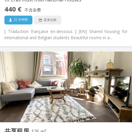
禁烟
吸烟:
440 €
不含杂费
否
宠物:
22 分钟前
还未出租
[ Traduction française en-dessous ] [EN] Shared housing for
international and Belgian students Beautiful rooms in a...
实用信息
440 €
租金:
70 €
水电费:
12个月, 11个月, 10个月, 5-6个月, 暑假
租期:
有登记条件
住房登记:
布局
共用
浴室:
共用
厨房:
2
140 m
面积:
5
私人房间:
其他
共享租房
125 m²