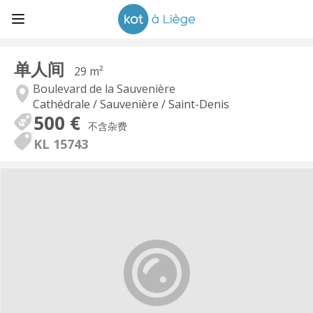
单人间
29 m²
Boulevard de la Sauvenière
Cathédrale / Sauvenière / Saint-Denis
500 €
不含杂费
KL 15743