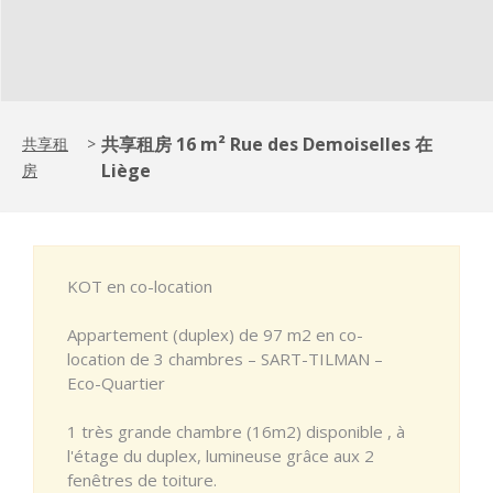
共享租房 16 m² Rue des Demoiselles 在
共享租
>
Liège
房
KOT en co-location
Appartement (duplex) de 97 m2 en co-
location de 3 chambres – SART-TILMAN –
Eco-Quartier
1 très grande chambre (16m2) disponible , à
l'étage du duplex, lumineuse grâce aux 2
fenêtres de toiture.