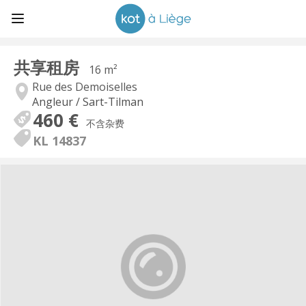
共享租房
16 m²
Rue des Demoiselles
Angleur / Sart-Tilman
460 €
不含杂费
KL 14837