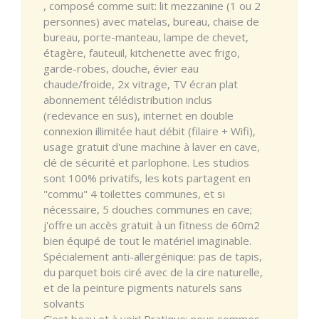
, composé comme suit: lit mezzanine (1 ou 2
personnes) avec matelas, bureau, chaise de
bureau, porte-manteau, lampe de chevet,
étagère, fauteuil, kitchenette avec frigo,
garde-robes, douche, évier eau
chaude/froide, 2x vitrage, TV écran plat
abonnement télédistribution inclus
(redevance en sus), internet en double
connexion illimitée haut débit (filaire + Wifi),
usage gratuit d'une machine à laver en cave,
clé de sécurité et parlophone. Les studios
sont 100% privatifs, les kots partagent en
"commu" 4 toilettes communes, et si
nécessaire, 5 douches communes en cave;
j'offre un accès gratuit à un fitness de 60m2
bien équipé de tout le matériel imaginable.
Spécialement anti-allergénique: pas de tapis,
du parquet bois ciré avec de la cire naturelle,
et de la peinture pigments naturels sans
solvants
C'est beau et à voir! Pratique: nous sommes