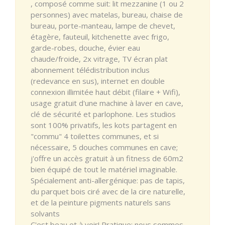
, composé comme suit: lit mezzanine (1 ou 2
personnes) avec matelas, bureau, chaise de
bureau, porte-manteau, lampe de chevet,
étagère, fauteuil, kitchenette avec frigo,
garde-robes, douche, évier eau
chaude/froide, 2x vitrage, TV écran plat
abonnement télédistribution inclus
(redevance en sus), internet en double
connexion illimitée haut débit (filaire + Wifi),
usage gratuit d'une machine à laver en cave,
clé de sécurité et parlophone. Les studios
sont 100% privatifs, les kots partagent en
"commu" 4 toilettes communes, et si
nécessaire, 5 douches communes en cave;
j'offre un accès gratuit à un fitness de 60m2
bien équipé de tout le matériel imaginable.
Spécialement anti-allergénique: pas de tapis,
du parquet bois ciré avec de la cire naturelle,
et de la peinture pigments naturels sans
solvants
C'est beau et à voir! Pratique: nous sommes