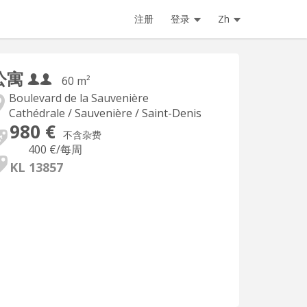
注册
登录
Zh
公寓
60 m²
Boulevard de la Sauvenière
Cathédrale / Sauvenière / Saint-Denis
980 €
不含杂费
400 €
/每周
KL 13857