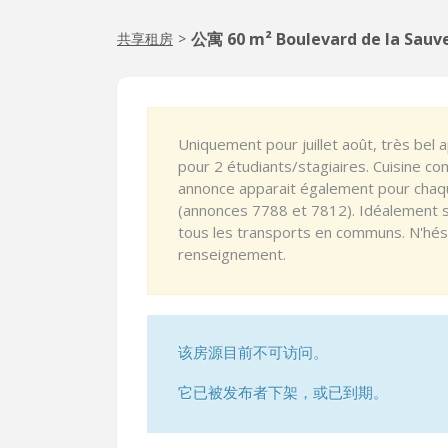
公寓 60 m² Boulevard de la Sauv
共享租房
>
Uniquement pour juillet août, très be
pour 2 étudiants/stagiaires. Cuisine com
annonce apparait également pour chaqu
(annonces 7788 et 7812). Idéalement si
tous les transports en communs. N'hés
renseignement.
该房源目前不可访问。
它已被发布者下架，或已到期。