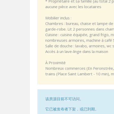
* Propriétaire et sa famille (au total 
aucune pièce avec les locataires
Mobilier inclus :
Chambres : bureau, chaise et lampe de
garde-robe. Lit 2 personnes dans cham
Cuisine : cuisine équipée, grand frigo, 
nombreuses armoires, machine à café Se
Salle de douche : lavabo, armoires, wc
Accès à un lave-linge dans la maison
À Proximité
Nombreux commerces (En Feronstrée, P
trains (Place Saint Lambert - 10 min), 
该房源目前不可访问。
它已被发布者下架，或已到期。