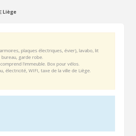
 Liège
armoires, plaques électriques, évier), lavabo, lit
e bureau, garde robe.
 comprend l'immeuble. Box pour vélos.
, électricité, WIFI, taxe de la ville de Liège.