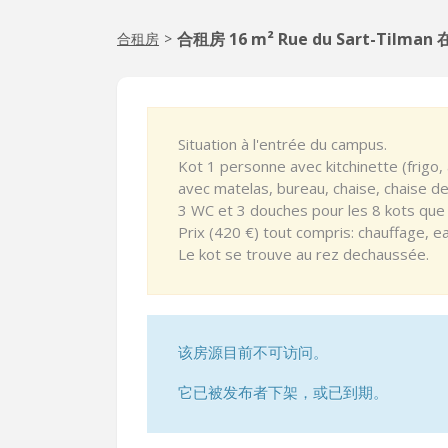
合租房 16 m² Rue du Sart-Tilman 在
合租房
>
Situation à l'entrée du campus.
Kot 1 personne avec kitchinette (frigo, 
avec matelas, bureau, chaise, chaise d
3 WC et 3 douches pour les 8 kots que
Prix (420 €) tout compris: chauffage, eau
Le kot se trouve au rez dechaussée.
该房源目前不可访问。
它已被发布者下架，或已到期。