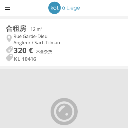
合租房
12 m²
Rue Garde-Dieu
Angleur / Sart-Tilman
320 €
不含杂费
KL 10416