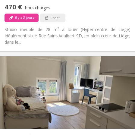
Non-fumeur
Fumeur:
470 €
hors charges
Non
Animaux de compagnie:
il y a 3 jours
1 sept.
Studio meublé de 28 m² à louer (Hyper-centre de Liège)
Idéalement situé Rue Saint-Adalbert 9D, en plein cœur de Liège,
dans le...
Infos Pratiques
470 €
Loyer:
100 €
Charges:
12 mois
Durée:
Non
Domiciliation:
Aménagement
Privée
Salle de bain:
Dans la chambre
Cuisine:
2
28 m
Superficie:
1
Pièces privées:
Autre