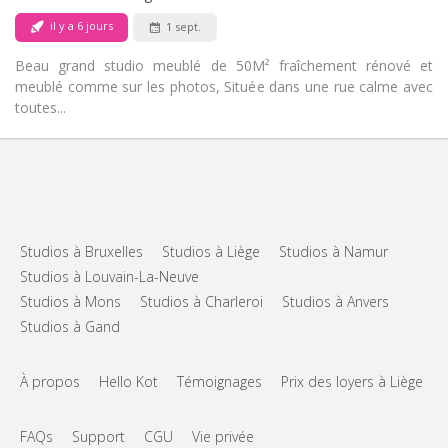
il y a 6 jours
1 sept.
Beau grand studio meublé de 50M² fraîchement rénové et
meublé comme sur les photos, Située dans une rue calme avec
toutes...
Infos Pratiques
575 €
Loyer:
80 €
Charges:
10 mois
Durée:
Non
Domiciliation:
Studios à Bruxelles
Studios à Liège
Studios à Namur
Studios à Louvain-La-Neuve
Aménagement
Studios à Mons
Studios à Charleroi
Studios à Anvers
Privée
Salle de bain:
Studios à Gand
Privée (pièce distincte)
Cuisine:
2
50 m
Superficie:
4
Pièces privées:
À propos
Hello Kot
Témoignages
Prix des loyers à Liège
Autre
Studieuse
Atmosphère:
FAQs
Support
CGU
Vie privée