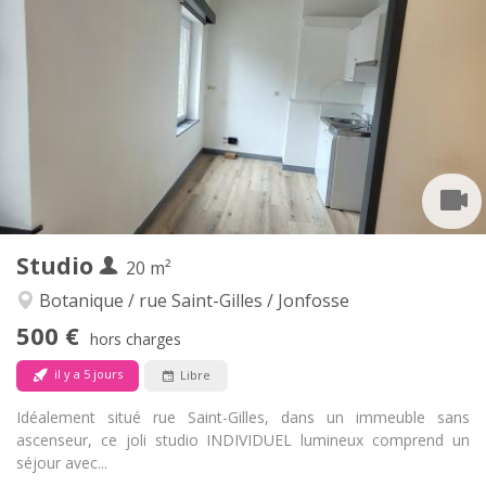
440 €
Loyer:
90 €
Charges:
12 mois, 11 mois, 10 mois
Durée:
Non
Domiciliation:
Aménagement
Privée
Salle de bain:
Privée (pièce distincte)
Cuisine:
2
20 m
Superficie:
2
Pièces privées:
Autre
Studio
20 m²
Calme, studieuse
Atmosphère:
Non
Accès PMR:
Botanique / rue Saint-Gilles / Jonfosse
Non-fumeur
Fumeur:
500 €
hors charges
Non
Animaux de compagnie:
il y a 5 jours
Libre
Idéalement situé rue Saint-Gilles, dans un immeuble sans
ascenseur, ce joli studio INDIVIDUEL lumineux comprend un
séjour avec...