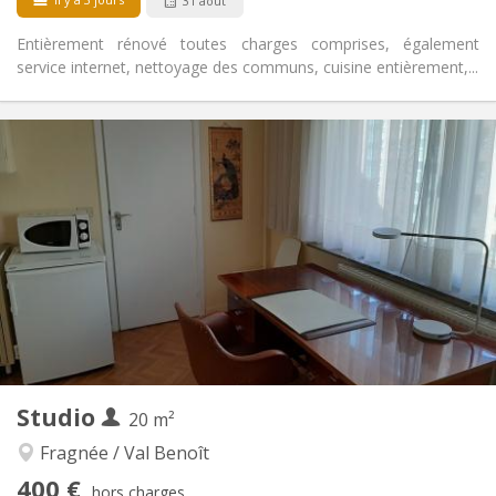
31 août
Entièrement rénové toutes charges comprises, également
service internet, nettoyage des communs, cuisine entièrement,...
Infos Pratiques
450 €
Loyer:
110 €
Charges:
12 mois
Durée:
Sous conditions
Domiciliation:
Aménagement
Privée
Salle de bain:
Privée (pièce distincte)
Cuisine:
2
29 m
Superficie:
3
Pièces privées:
Autre
Studio
20 m²
Chaleureuse, calme, studieuse
Atmosphère:
Non
Accès PMR:
Fragnée / Val Benoît
Non-fumeur
Fumeur:
400 €
hors charges
Non
Animaux de compagnie: