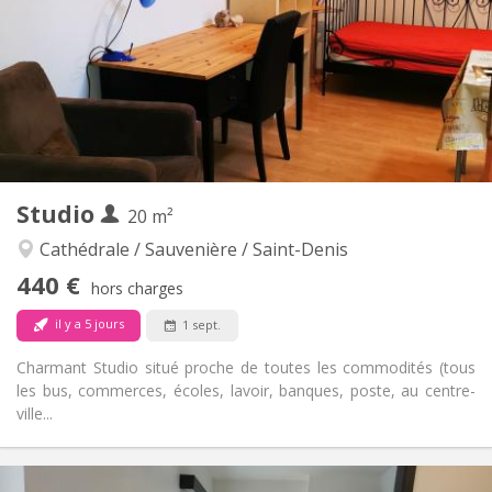
11 mois
Durée:
Acceptée
Domiciliation:
Aménagement
Privée
Salle de bain:
Privée (pièce distincte)
Cuisine:
2
40 m
Superficie:
0
Pièces privées:
Autre
Studio
20 m²
Calme
Atmosphère:
Oui
Accès PMR:
Cathédrale / Sauvenière / Saint-Denis
Non-fumeur
Fumeur:
440 €
hors charges
Non
Animaux de compagnie:
il y a 5 jours
1 sept.
Charmant Studio situé proche de toutes les commodités (tous
les bus, commerces, écoles, lavoir, banques, poste, au centre-
ville...
Infos Pratiques