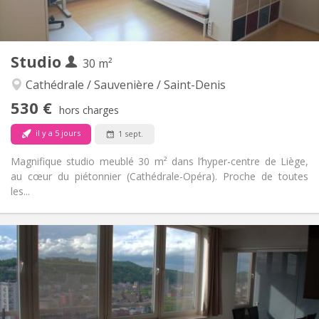
2
25 m
Superficie:
2
Pièces privées:
Autre
Studio
30 m²
Calme, studieuse
Atmosphère:
Non
Accès PMR:
Cathédrale / Sauvenière / Saint-Denis
Non-fumeur
Fumeur:
530 €
hors charges
Non
Animaux de compagnie:
il y a 5 jours
1 sept.
Magnifique studio meublé 30 m² dans l’hyper-centre de Liège,
au cœur du piétonnier (Cathédrale-Opéra). Proche de toutes
les...
Infos Pratiques
530 €
Loyer:
100 €
Charges:
12 mois
Durée:
Non
Domiciliation:
Aménagement