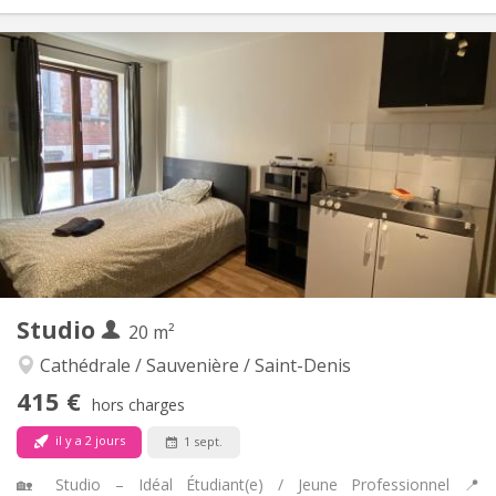
Infos Pratiques
550 €
Loyer:
150 €
Charges:
5-6 mois, 3-4 mois, au mois, à la semaine
Durée:
Sous conditions
Domiciliation:
Aménagement
Privée
Salle de bain:
Dans la chambre
Cuisine:
2
35 m
Superficie:
2
Pièces privées:
Autre
Studio
20 m²
Calme, chaleureuse
Atmosphère:
Non
Accès PMR:
Cathédrale / Sauvenière / Saint-Denis
Non-fumeur
Fumeur:
415 €
hors charges
Non
Animaux de compagnie:
il y a 2 jours
1 sept.
🏡 Studio – Idéal Étudiant(e) / Jeune Professionnel 📍