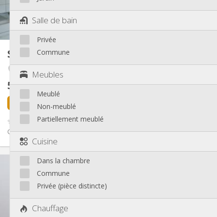
Dans la chambre
Cuisine:
2
Salle de bain
30 m
Superficie:
2
Pièces privées:
Privée
Autre
Studio
Commune
40 m²
Calme
Atmosphère:
Non
Accès PMR:
Botanique / rue Saint-Gilles / Jonfosse
Meubles
Non-fumeur
Fumeur:
500 €
hors charges
Acceptés
Animaux de compagnie:
Meublé
il y a 2 jours
1 sept.
Non-meublé
Partiellement meublé
✨ Superbes studios de 40 m² à louer – Liège Botanique / Saint-
Gilles / Jonfosse ✨ 📍 Rue Henri Maus – Situation idéale pour...
Cuisine
Infos Pratiques
Dans la chambre
500 €
Loyer:
Commune
160 €
Charges:
Privée (pièce distincte)
12 mois
Durée:
Non
Domiciliation:
Chauffage