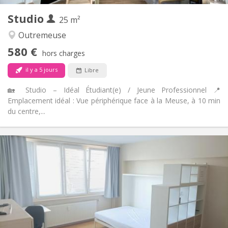
Autre
Studio
25 m²
Communautaire, calme, chaleureuse,
Atmosphère:
studieuse
Outremeuse
Non
Accès PMR:
580 €
hors charges
Non-fumeur
Fumeur:
Non
Animaux de compagnie:
il y a 5 jours
Libre
🏡 Studio – Idéal Étudiant(e) / Jeune Professionnel 📍
Emplacement idéal : Vue périphérique face à la Meuse, à 10 min
du centre,...
Infos Pratiques
580 €
Loyer:
170 €
Charges:
12 mois
Durée:
Sous conditions
Domiciliation:
Aménagement
Privée
Salle de bain:
Dans la chambre
Cuisine: