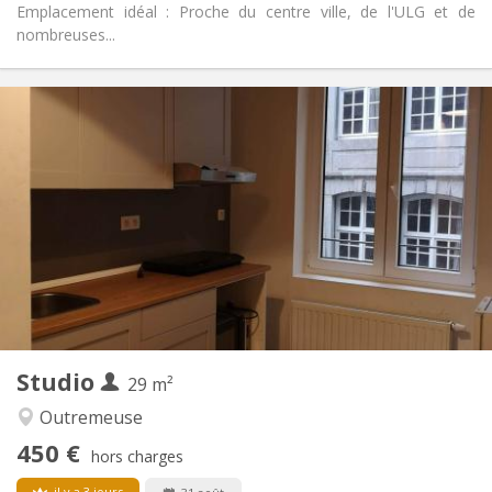
Emplacement idéal : Proche du centre ville, de l'ULG et de
nombreuses...
Infos Pratiques
415 €
Loyer:
170 €
Charges:
12 mois
Durée:
Acceptée
Domiciliation:
Aménagement
Privée
Salle de bain:
Dans la chambre
Cuisine:
2
20 m
Superficie:
2
Pièces privées:
Autre
Studio
29 m²
Studieuse, calme
Atmosphère:
Non
Accès PMR:
Outremeuse
Non-fumeur
Fumeur:
450 €
hors charges
Non
Animaux de compagnie:
il y a 3 jours