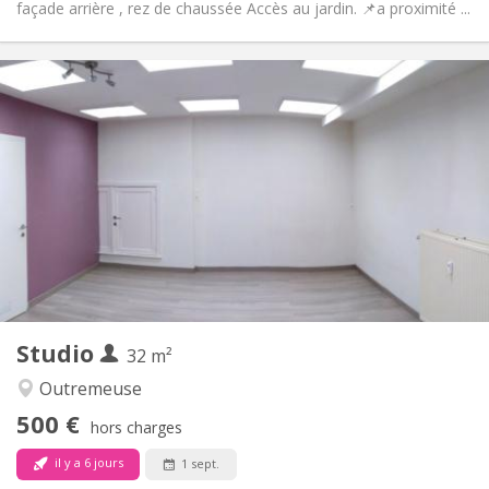
façade arrière , rez de chaussée Accès au jardin. 📌a proximité ...
Infos Pratiques
360 €
Loyer:
75 €
Charges:
12 mois
Durée:
Non
Domiciliation:
Aménagement
Privée
Salle de bain:
Privée (pièce distincte)
Cuisine:
2
22 m
Superficie:
2
Pièces privées:
Autre
Studio
32 m²
Calme
Atmosphère:
Non
Accès PMR:
Outremeuse
Non-fumeur
Fumeur:
500 €
hors charges
Non
Animaux de compagnie:
il y a 6 jours
1 sept.