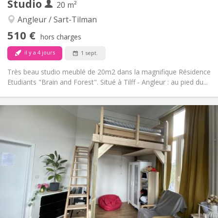
Studio
20 m²
Chaleureuse, studieuse, calme
Atmosphère:
Non
Accès PMR:
Angleur / Sart-Tilman
Non-fumeur
Fumeur:
510 €
hors charges
Non
Animaux de compagnie:
il y a 4 jours
1 sept.
Très beau studio meublé de 20m2 dans la magnifique Résidence
Etudiants "Brain and Forest". Situé à Tilff - Angleur : au pied du...
Infos Pratiques
510 €
Loyer:
110 €
Charges:
12 mois
Durée:
Sous conditions
Domiciliation:
Aménagement
Privée
Salle de bain:
Dans la chambre
Cuisine:
2
20 m
Superficie:
2
Pièces privées: