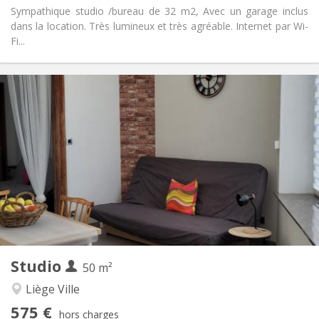
Sympathique studio /bureau de 32 m2, Avec un garage inclus
dans la location. Très lumineux et très agréable. Internet par Wi-
Fi...
Infos Pratiques
500 €
Loyer:
100 €
Charges:
12 mois
Durée:
Non
Domiciliation:
Aménagement
Privée
Salle de bain:
Dans la chambre
Cuisine:
2
32 m
Superficie:
3
Pièces privées:
Autre
Studio
50 m²
Calme
Atmosphère:
Non
Accès PMR:
Liège Ville
Non-fumeur
Fumeur:
575 €
hors charges
Non
Animaux de compagnie: