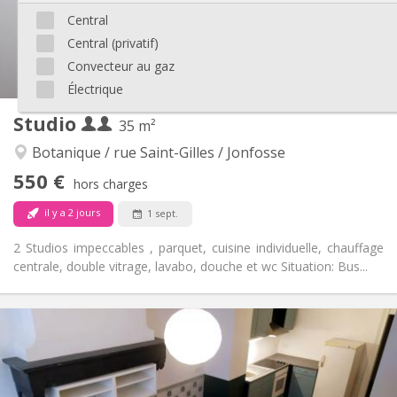
Aménagement
Central
Privée
Salle de bain:
Central (privatif)
Privée (pièce distincte)
Cuisine:
2
40 m
Superficie:
Convecteur au gaz
4
Pièces privées:
Électrique
Autre
Studio
35 m²
Studieuse
Atmosphère:
Non
Accès PMR:
Botanique / rue Saint-Gilles / Jonfosse
Non-fumeur
Fumeur:
550 €
hors charges
Non
Animaux de compagnie:
il y a 2 jours
1 sept.
2 Studios impeccables , parquet, cuisine individuelle, chauffage
centrale, double vitrage, lavabo, douche et wc Situation: Bus...
Infos Pratiques
550 € (275 €/pers.)
Loyer:
100 € (50 €/pers.)
Charges:
12 mois
Durée:
Non
Domiciliation: