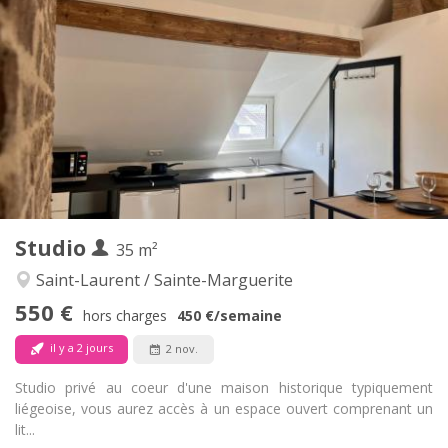
480 €
Loyer:
115 €
Charges:
12 mois, 11 mois, 10 mois
Durée:
Non
Domiciliation:
Aménagement
Privée
Salle de bain:
Dans la chambre
Cuisine:
2
24 m
Superficie:
2
Pièces privées:
Autre
Studio
35 m²
Studieuse, chaleureuse, calme
Atmosphère:
Non
Accès PMR:
Saint-Laurent / Sainte-Marguerite
Non-fumeur
Fumeur:
550 €
hors charges
450 €
/semaine
Non
Animaux de compagnie:
il y a 2 jours
2 nov.
Studio privé au coeur d'une maison historique typiquement
liégeoise, vous aurez accès à un espace ouvert comprenant un
lit...