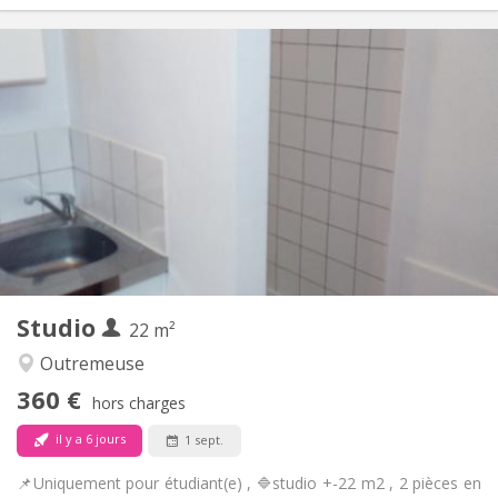
Infos Pratiques
500 €
Loyer:
25 €
Charges:
12 mois, 5-6 mois
Durée:
Non
Domiciliation:
Aménagement
Privée
Salle de bain:
Dans la chambre
Cuisine:
2
20 m
Superficie:
2
Pièces privées:
Autre
Studio
22 m²
Studieuse, calme
Atmosphère:
Non
Accès PMR:
Outremeuse
Non-fumeur
Fumeur:
360 €
hors charges
Non
Animaux de compagnie:
il y a 6 jours
1 sept.
📌Uniquement pour étudiant(e) , 🔷studio +-22 m2 , 2 pièces en