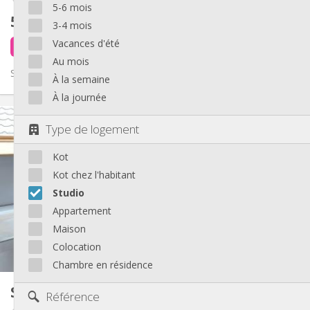
5-6 mois
550 €
hors charges
3-4 mois
Vacances d'été
il y a 3 heures
1 sept.
Au mois
Studio pour étudiant
À la semaine
À la journée
Infos Pratiques
Type de logement
550 €
Loyer:
100 €
Charges:
Kot
12 mois, 5-6 mois
Durée:
Non
Domiciliation:
Kot chez l'habitant
Studio
Aménagement
Appartement
Privée
Salle de bain:
Privée (pièce distincte)
Cuisine:
Maison
2
23 m
Superficie:
Colocation
3
Pièces privées:
Chambre en résidence
Autre
Studio
80 m²
Référence
Studieuse
Atmosphère: