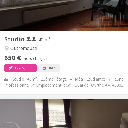
Privée
Salle de bain:
Privée (pièce distincte)
Cuisine:
2
30 m
Superficie:
3
Pièces privées:
Autre
Studio
40 m²
Studieuse, calme
Atmosphère:
Non
Accès PMR:
Outremeuse
Non-fumeur
Fumeur:
650 €
hors charges
Non
Animaux de compagnie:
il y a 5 jours
Libre
🏡 Studio 40m², 23ème étage – Idéal Étudiant(e) / Jeune
Professionnel 📍 Emplacement idéal : Quai de l’Ourthe 44, 4000...
Infos Pratiques
650 € (1 pers.)
Loyer:
100 € (1 pers.)
Charges:
12 mois
Durée:
Acceptée
Domiciliation: