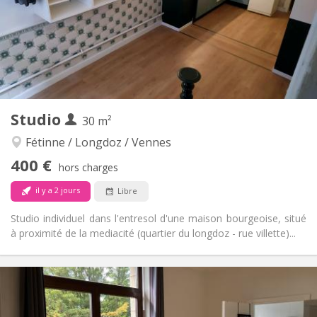
Aménagement
Privée
Salle de bain:
Privée (pièce distincte)
Cuisine:
2
35 m
Superficie:
3
Pièces privées:
Autre
Studio
30 m²
Studieuse
Atmosphère:
Non
Accès PMR:
Fétinne / Longdoz / Vennes
Non-fumeur
Fumeur:
400 €
hors charges
Non
Animaux de compagnie:
il y a 2 jours
Libre
Studio individuel dans l'entresol d'une maison bourgeoise, situé
à proximité de la mediacité (quartier du longdoz - rue villette)...
Infos Pratiques
400 €
Loyer:
100 €
Charges: