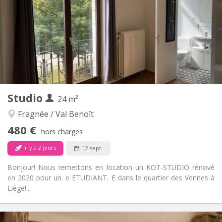
12 mois
Durée:
Non
Domiciliation:
Aménagement
Privée
Salle de bain:
Dans la chambre
Cuisine:
2
30 m
Superficie:
3
Pièces privées:
Autre
Studio
24 m²
Studieuse, calme, chaleureuse
Atmosphère:
Non
Accès PMR:
Fragnée / Val Benoît
Non-fumeur
Fumeur:
480 €
hors charges
Non
Animaux de compagnie:
il y a 2 jours
12 sept.
Bonjour! Nous remettons en location un KOT-STUDIO rénové
en 2020 pour un. e ETUDIANT. E dans le quartier des Vennes à
Liège!...
Infos Pratiques