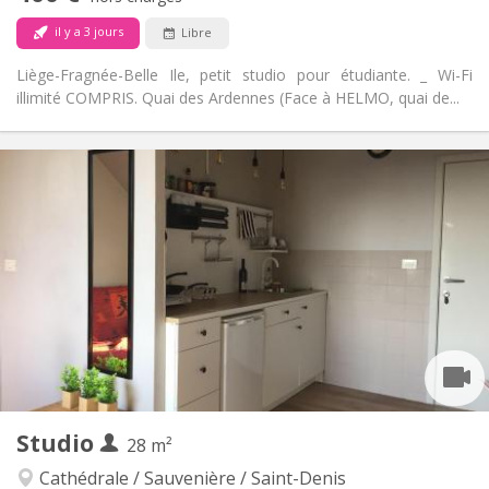
il y a 3 jours
Libre
Liège-Fragnée-Belle Ile, petit studio pour étudiante. _ Wi-Fi
illimité COMPRIS. Quai des Ardennes (Face à HELMO, quai de...
Infos Pratiques
400 €
Loyer:
100 €
Charges:
12 mois
Durée:
Non
Domiciliation:
Aménagement
Privée
Salle de bain:
Dans la chambre
Cuisine:
2
20 m
Superficie:
2
Pièces privées:
Autre
Studio
28 m²
Studieuse, calme
Atmosphère:
Non
Accès PMR:
Cathédrale / Sauvenière / Saint-Denis