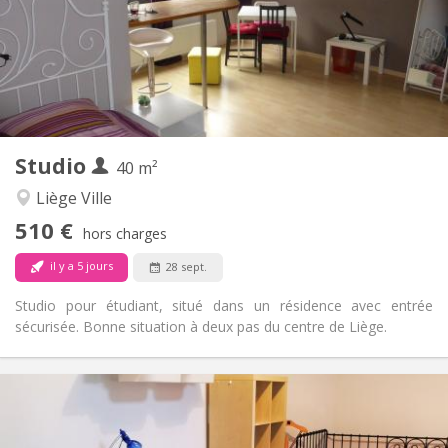
Aménagement
Privée
Salle de bain:
Privée (pièce distincte)
Cuisine:
2
40 m
Superficie:
4
Pièces privées:
Autre
Studio
40 m²
Chaleureuse, studieuse, calme
Atmosphère:
Oui
Accès PMR:
Liège Ville
Non-fumeur
Fumeur:
510 €
hors charges
Non
Animaux de compagnie:
il y a 5 jours
28 sept.
Studio pour étudiant, situé dans un résidence avec entrée
sécurisée. Bonne situation à deux pas du centre de Liège.
Infos Pratiques
510 €
Loyer:
60 €
Charges: