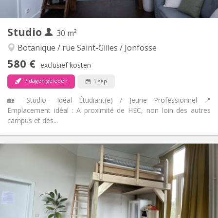
4
Private kamers:
Andere
Studio
30 m²
Ernstig
Sfeer:
Ja
Toegang voor PBM:
Botanique / rue Saint-Gilles / Jonfosse
Rookvrij
Roker:
580 €
exclusief kosten
Nee
Huisdieren:
7 dagen geleden
1 sep
🏡 Studio– Idéal Étudiant(e) / Jeune Professionnel 📍
Emplacement idéal : A proximité de HEC, non loin des autres
campus et des...
Praktische Informatie
580 €
Huur:
170 €
Kosten:
12 maanden
Duur:
Met voorwaarden
Domiciliëring:
Inrichting