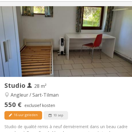
Praktische Informatie
550 €
Huur:
150 €
Kosten:
5-6 maanden, 3-4 maanden, per maand, wekelijks
Duur:
Met voorwaarden
Domiciliëring:
Inrichting
Privaat
Badkamer:
in de kamer
Keuken:
2
35 m
Oppervlakte:
2
Private kamers:
Andere
Studio
28 m²
Hartelijk, rustig
Sfeer:
Nee
Toegang voor PBM:
Angleur / Sart-Tilman
Rookvrij
Roker:
550 €
exclusief kosten
Nee
Huisdieren:
16 uur geleden
10 sep
Studio de qualité remis à neuf dernièrement dans un beau cadre