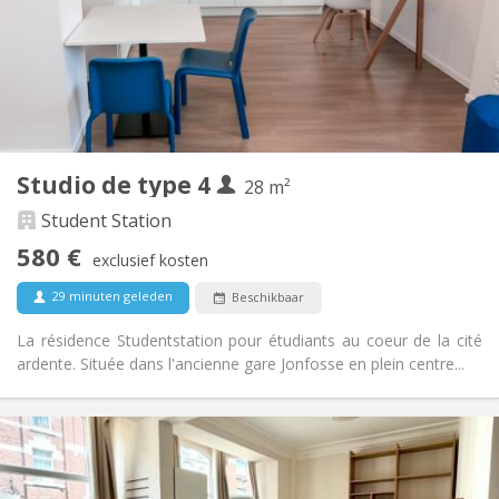
Inrichting
Privaat
Badkamer:
in de kamer
Keuken:
2
25 m
Oppervlakte:
2
Private kamers:
Andere
Studio de type 4
28 m²
Rustig, ernstig
Sfeer:
Nee
Toegang voor PBM:
Student Station
Rookvrij
Roker:
580 €
exclusief kosten
Nee
Huisdieren:
29 minuten geleden
Beschikbaar
La résidence Studentstation pour étudiants au coeur de la cité
ardente. Située dans l'ancienne gare Jonfosse en plein centre...
Praktische Informatie
580 €
Huur:
180 €
Kosten: