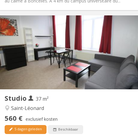
au calme à Boncelles. A 4 km du campus universitaire du...
Praktische Informatie
550 €
Huur:
100 €
Kosten:
12 maanden
Duur:
Met voorwaarden
Domiciliëring:
Inrichting
Privaat
Badkamer:
in de kamer
Keuken:
2
28 m
Oppervlakte:
1
Private kamers:
Andere
Studio
37 m²
Hartelijk, rustig, ernstig
Sfeer:
Nee
Toegang voor PBM:
Saint-Léonard
Rookvrij
Roker:
560 €
exclusief kosten
Nee
Huisdieren:
5 dagen geleden
Beschikbaar