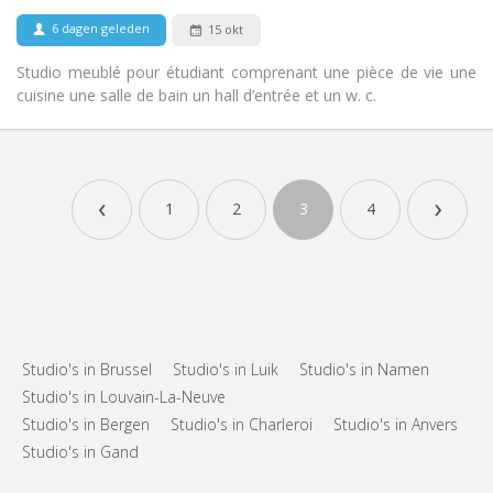
6 dagen geleden
15 okt
Studio meublé pour étudiant comprenant une pièce de vie une
cuisine une salle de bain un hall d’entrée et un w. c.
Praktische Informatie
620 €
Huur:
‹
›
80 €
Kosten:
1
2
3
4
10 maanden
Duur:
Toegelaten
Domiciliëring:
Inrichting
Privaat
Badkamer:
Privé (aparte kamer)
Keuken:
2
40 m
Oppervlakte:
Studio's in Brussel
Studio's in Luik
Studio's in Namen
3
Private kamers:
Studio's in Louvain-La-Neuve
Studio's in Bergen
Studio's in Charleroi
Studio's in Anvers
Andere
Studio's in Gand
Rustig
Sfeer:
Nee
Toegang voor PBM: