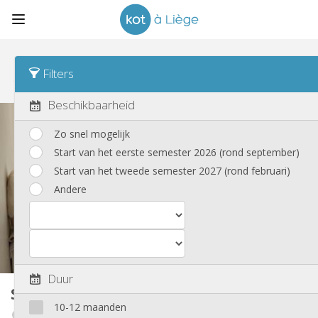
Sorteren
Dagtarief Desc
Filters
Studio's
(88)
Beschikbaarheid
Zo snel mogelijk
Start van het eerste semester 2026 (rond september)
Start van het tweede semester 2027 (rond februari)
Andere
Duur
Studio
20 m²
10-12 maanden
Angleur / Sart-Tilman