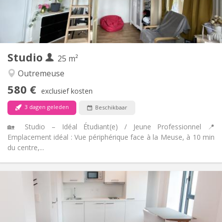
Privaat
Badkamer:
in de kamer
Keuken:
2
30 m
Oppervlakte:
2
Private kamers:
Andere
Studio
25 m²
Ernstig, rustig, hartelijk
Sfeer:
Nee
Toegang voor PBM:
Outremeuse
Rookvrij
Roker:
580 €
exclusief kosten
Nee
Huisdieren:
3 dagen geleden
Beschikbaar
🏡 Studio – Idéal Étudiant(e) / Jeune Professionnel 📍
Emplacement idéal : Vue périphérique face à la Meuse, à 10 min
du centre,...
Praktische Informatie
580 €
Huur:
170 €
Kosten:
12 maanden
Duur:
Met voorwaarden
Domiciliëring: