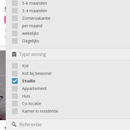
5-6 maanden
510 €
exclusief kosten
3-4 maanden
Zomervakantie
3 dagen geleden
1 sep
per maand
Très beau studio meublé de 20m2 dans la magnifique Résidence
wekelijks
Etudiants "Brain and Forest". Situé à Tilff - Angleur : au pied du...
Dagelijks
Praktische Informatie
Type woning
510 €
Huur:
Kot
110 €
Kosten:
12 maanden
Duur:
Kot bij bewoner
Met voorwaarden
Domiciliëring:
Studio
Inrichting
Appartement
Huis
Privaat
Badkamer:
in de kamer
Keuken:
Co-locatie
2
20 m
Oppervlakte:
Kamer in residentie
2
Private kamers:
Andere
Referentie
Studio
40 m²