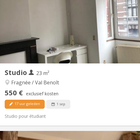
100 € (50 €/pers.)
Kosten:
12 maanden
Duur:
Nee
Domiciliëring:
Inrichting
Privaat
Badkamer:
Privé (aparte kamer)
Keuken:
2
35 m
Oppervlakte:
3
Private kamers:
Andere
Studio
23 m²
Ernstig
Sfeer:
Nee
Toegang voor PBM:
Fragnée / Val Benoît
Rookvrij
Roker:
550 €
exclusief kosten
Nee
Huisdieren:
17 uur geleden
1 sep
Studio pour étudiant
Praktische Informatie