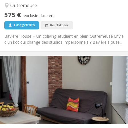
Nee
Toegang voor PBM:
Outremeuse
Rookvrij
Roker:
575 €
exclusief kosten
Nee
Huisdieren:
1 dag geleden
Beschikbaar
Bavière House – Un coliving étudiant en plein Outremeuse Envie
d'un kot qui change des studios impersonnels ? Bavière House,...
Praktische Informatie
575 € (1 pers.)
Huur:
165 € (1 pers.)
Kosten:
12 maanden
Duur:
Toegelaten
Domiciliëring:
Inrichting
Gemeenschappelijk
Badkamer:
Gemeenschappelijk
Keuken:
2
20 m
Oppervlakte:
1
Private kamers: