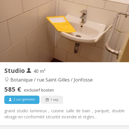
580 €
Huur:
120 €
Kosten:
12 maanden
Duur:
Nee
Domiciliëring:
Inrichting
Privaat
Badkamer:
in de kamer
Keuken:
2
30 m
Oppervlakte:
2
Private kamers:
Andere
Studio
40 m²
Rustig, hartelijk, ernstig
Sfeer:
Nee
Toegang voor PBM:
Botanique / rue Saint-Gilles / Jonfosse
Rookvrij
Roker:
585 €
exclusief kosten
Nee
Huisdieren:
2 uur geleden
1 sep
grand studio lumineux , cuisine salle de bain , parquet, double
vitrage en conformité sécurité incendie et règles...