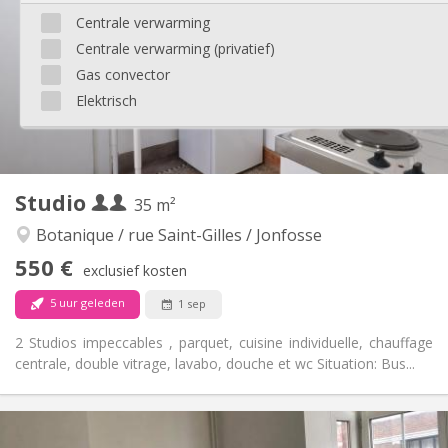
12 maanden
Duur:
Centrale verwarming
Met voorwaarden
Domiciliëring:
Centrale verwarming (privatief)
Inrichting
Gas convector
Privaat
Badkamer:
Elektrisch
in de kamer
Keuken:
2
25 m
Oppervlakte:
2
Private kamers:
Andere
Studio
35 m²
Ernstig, rustig
Sfeer:
Nee
Toegang voor PBM:
Botanique / rue Saint-Gilles / Jonfosse
Rookvrij
Roker:
550 €
exclusief kosten
Nee
Huisdieren:
5 uur geleden
1 sep
2 Studios impeccables , parquet, cuisine individuelle, chauffage
centrale, double vitrage, lavabo, douche et wc Situation: Bus...
Praktische Informatie
550 € (275 €/pers.)
Huur: