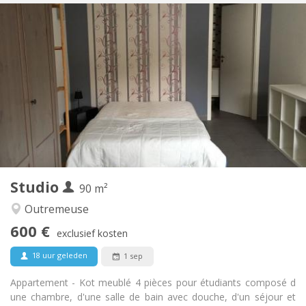
Praktische Informatie
585 €
Huur:
125 €
Kosten:
12 maanden
Duur:
Met voorwaarden
Domiciliëring:
Inrichting
Privaat
Badkamer:
in de kamer
Keuken:
2
40 m
Oppervlakte:
3
Private kamers:
Andere
Studio
90 m²
Ernstig, rustig
Sfeer:
Nee
Toegang voor PBM:
Outremeuse
Rookvrij
Roker:
600 €
exclusief kosten
Nee
Huisdieren:
18 uur geleden
1 sep
Appartement - Kot meublé 4 pièces pour étudiants composé d
une chambre, d'une salle de bain avec douche, d'un séjour et