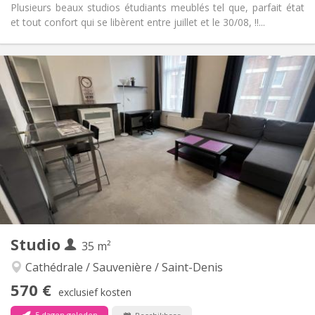
Plusieurs beaux studios étudiants meublés tel que, parfait état
et tout confort qui se libèrent entre juillet et le 30/08, !!...
Praktische Informatie
560 €
Huur:
190 €
Kosten:
12 maanden
Duur:
Met voorwaarden
Domiciliëring:
Inrichting
Privaat
Badkamer:
Privé (aparte kamer)
Keuken:
2
37 m
Oppervlakte:
3
Private kamers:
Andere
Studio
35 m²
Rustig, ernstig, hartelijk
Sfeer:
Nee
Toegang voor PBM:
Cathédrale / Sauvenière / Saint-Denis
Rookvrij
Roker:
570 €
exclusief kosten
Nee
Huisdieren:
5 dagen geleden