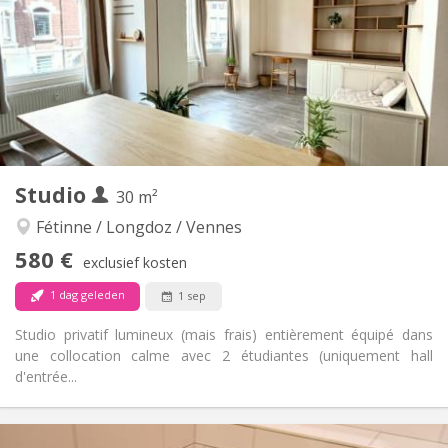
12 maanden
Duur:
Toegelaten
Domiciliëring:
Inrichting
Privaat
Badkamer:
in de kamer
Keuken:
2
28 m
Oppervlakte:
2
Private kamers:
Andere
Studio
30 m²
Hartelijk, gemeenschappelijk, ernstig
Sfeer:
Ja
Toegang voor PBM:
Fétinne / Longdoz / Vennes
Rookvrij
Roker:
580 €
exclusief kosten
Nee
Huisdieren:
1 dag geleden
1 sep
Studio privatif lumineux (mais frais) entièrement équipé dans
une collocation calme avec 2 étudiantes (uniquement hall
d'entrée...
Praktische Informatie