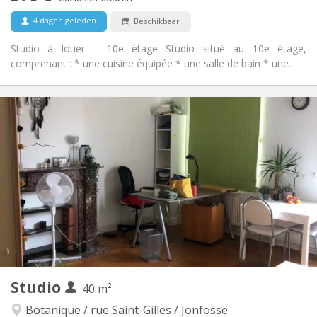
4 dagen geleden
Beschikbaar
Studio à louer – 10e étage Studio situé au 10e étage,
comprenant : * une cuisine équipée * une salle de bain * une...
Praktische Informatie
570 €
Huur:
125 €
Kosten:
12 maanden
Duur:
Toegelaten
Domiciliëring:
Inrichting
Privaat
Badkamer:
Privé (aparte kamer)
Keuken:
2
40 m
Oppervlakte:
3
Private kamers:
Andere
Studio
40 m²
Ernstig, hartelijk, rustig
Sfeer:
Ja
Toegang voor PBM:
Botanique / rue Saint-Gilles / Jonfosse