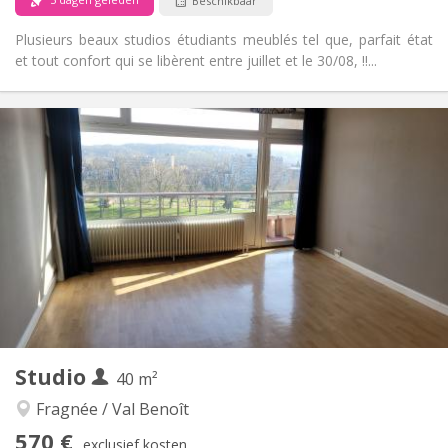
Beschikbaar
Plusieurs beaux studios étudiants meublés tel que, parfait état
et tout confort qui se libèrent entre juillet et le 30/08, !!...
Praktische Informatie
570 €
Huur:
165 €
Kosten:
12 maanden
Duur:
Nee
Domiciliëring:
Inrichting
Privaat
Badkamer:
Privé (aparte kamer)
Keuken:
2
35 m
Oppervlakte:
3
Private kamers:
Andere
Studio
40 m²
Rustig, ernstig, hartelijk
Sfeer:
Nee
Toegang voor PBM:
Fragnée / Val Benoît
Rookvrij
Roker:
570 €
exclusief kosten
Nee
Huisdieren: