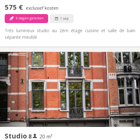
Rookvrij
Roker:
575 €
exclusief kosten
Toegestaan
Huisdieren:
6 dagen geleden
1 sep
Très lumineux studio au 2ém étage cuisine et salle de bain
séparée meublé
Praktische Informatie
575 €
Huur:
150 €
Kosten:
12 maanden
Duur:
Met voorwaarden
Domiciliëring:
Inrichting
Privaat
Badkamer:
Privé (aparte kamer)
Keuken:
2
40 m
Oppervlakte:
3
Private kamers:
Andere
Studio
8
20 m²
Rustig, ernstig
Sfeer: