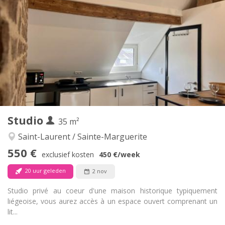
550 €
Huur:
100 €
Kosten:
12 maanden, 5-6 maanden
Duur:
Nee
Domiciliëring:
Inrichting
Privaat
Badkamer:
Privé (aparte kamer)
Keuken:
2
23 m
Oppervlakte:
3
Private kamers:
Andere
Studio
35 m²
Ernstig
Sfeer:
Nee
Toegang voor PBM:
Saint-Laurent / Sainte-Marguerite
Rookvrij
Roker:
550 €
exclusief kosten
450 €
/week
Nee
Huisdieren:
20 uur geleden
2 nov
Studio privé au coeur d'une maison historique typiquement
liégeoise, vous aurez accès à un espace ouvert comprenant un
lit...