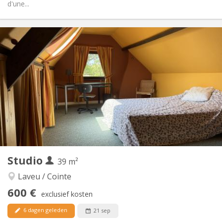
d'une...
Praktische Informatie
600 €
Huur:
180 €
Kosten:
12 maanden
Duur:
Nee
Domiciliëring:
Inrichting
Privaat
Badkamer:
Privé (aparte kamer)
Keuken:
2
90 m
Oppervlakte:
4
Private kamers:
Andere
Studio
39 m²
Hartelijk, ernstig, rustig
Sfeer:
Nee
Toegang voor PBM:
Laveu / Cointe
Rookvrij
Roker:
600 €
exclusief kosten
Nee
Huisdieren:
6 dagen geleden
21 sep