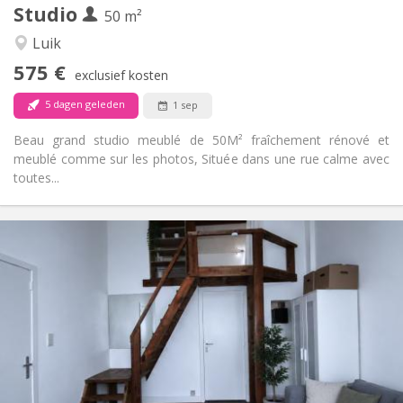
Andere
Studio
50 m²
Hartelijk, rustig
Sfeer:
Nee
Toegang voor PBM:
Luik
Roken ok
Roker:
575 €
exclusief kosten
Nee
Huisdieren:
5 dagen geleden
1 sep
Beau grand studio meublé de 50M² fraîchement rénové et
meublé comme sur les photos, Située dans une rue calme avec
toutes...
Praktische Informatie
575 €
Huur:
80 €
Kosten:
10 maanden
Duur:
Nee
Domiciliëring:
Inrichting
Privaat
Badkamer:
Privé (aparte kamer)
Keuken:
2
50 m
Oppervlakte: