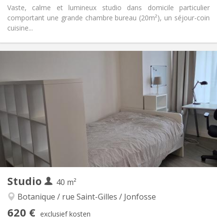
Vaste, calme et lumineux studio dans domicile particulier
comportant une grande chambre bureau (20m²), un séjour-coin
cuisine...
Praktische Informatie
600 €
Huur:
100 €
Kosten:
11 maanden
Duur:
Nee
Domiciliëring:
Inrichting
Privaat
Badkamer:
Privé (aparte kamer)
Keuken:
2
39 m
Oppervlakte:
3
Private kamers:
Andere
Studio
40 m²
Ernstig
Sfeer:
Nee
Toegang voor PBM:
Botanique / rue Saint-Gilles / Jonfosse
Rookvrij
Roker:
620 €
exclusief kosten
Nee
Huisdieren: