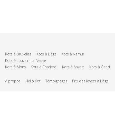
Kots à Bruxelles
Kots à Liège
Kots à Namur
Kots à Louvain-La-Neuve
Kots à Mons
Kots à Charleroi
Kots à Anvers
Kots à Gand
À propos
Hello Kot
Témoignages
Prix des loyers à Liège
FAQs
Support
CGU
Vie privée