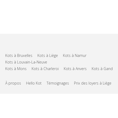
Kots à Bruxelles
Kots à Liège
Kots à Namur
Kots à Louvain-La-Neuve
Kots à Mons
Kots à Charleroi
Kots à Anvers
Kots à Gand
À propos
Hello Kot
Témoignages
Prix des loyers à Liège
FAQs
Support
CGU
Vie privée