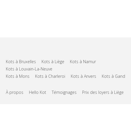
Kots à Bruxelles
Kots à Liège
Kots à Namur
Kots à Louvain-La-Neuve
Kots à Mons
Kots à Charleroi
Kots à Anvers
Kots à Gand
À propos
Hello Kot
Témoignages
Prix des loyers à Liège
FAQs
Support
CGU
Vie privée