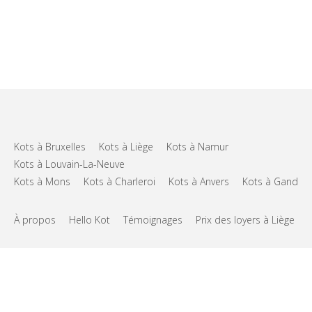
Kots à Bruxelles
Kots à Liège
Kots à Namur
Kots à Louvain-La-Neuve
Kots à Mons
Kots à Charleroi
Kots à Anvers
Kots à Gand
À propos
Hello Kot
Témoignages
Prix des loyers à Liège
FAQs
Support
CGU
Vie privée