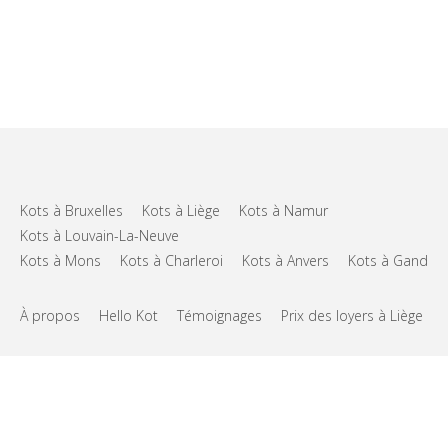
Kots à Bruxelles
Kots à Liège
Kots à Namur
Kots à Louvain-La-Neuve
Kots à Mons
Kots à Charleroi
Kots à Anvers
Kots à Gand
À propos
Hello Kot
Témoignages
Prix des loyers à Liège
FAQs
Support
CGU
Vie privée