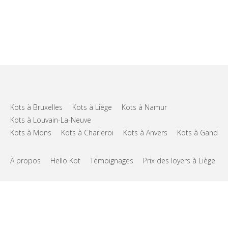
Kots à Bruxelles
Kots à Liège
Kots à Namur
Kots à Louvain-La-Neuve
Kots à Mons
Kots à Charleroi
Kots à Anvers
Kots à Gand
À propos
Hello Kot
Témoignages
Prix des loyers à Liège
FAQs
Support
CGU
Vie privée