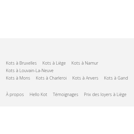
Kots à Bruxelles
Kots à Liège
Kots à Namur
Kots à Louvain-La-Neuve
Kots à Mons
Kots à Charleroi
Kots à Anvers
Kots à Gand
À propos
Hello Kot
Témoignages
Prix des loyers à Liège
FAQs
Support
CGU
Vie privée