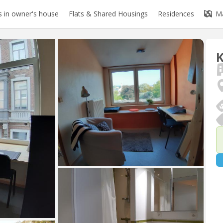
 in owner's house
Flats & Shared Housings
Residences
M
K