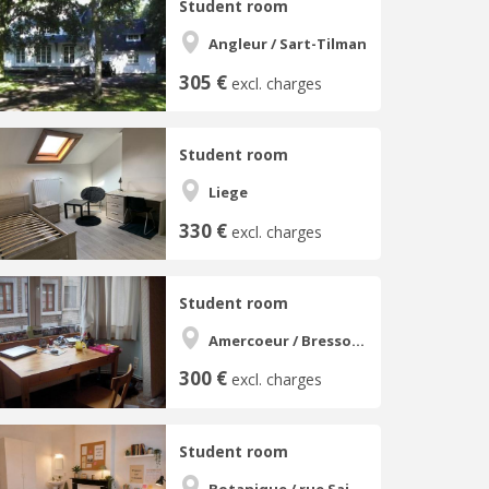
Student room
Angleur / Sart-Tilman
305 €
excl. charges
Student room
Liege
330 €
excl. charges
Student room
Amercoeur / Bressoux
300 €
excl. charges
Student room
Botanique / rue Saint-Gilles / Jonfosse