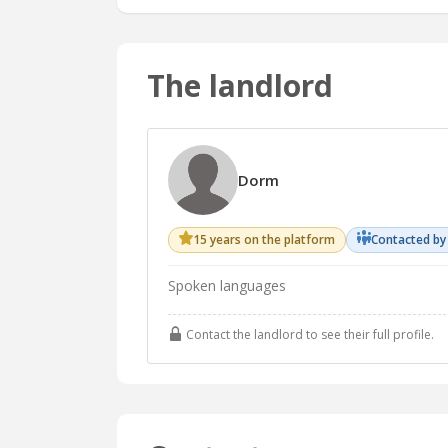
The landlord
Dorm
15 years on the platform
Contacted by
Spoken languages
Contact the landlord to see their full profile.