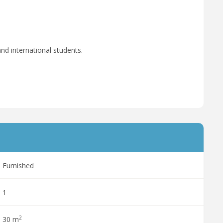
nd international students.
Furnished
1
2
30 m