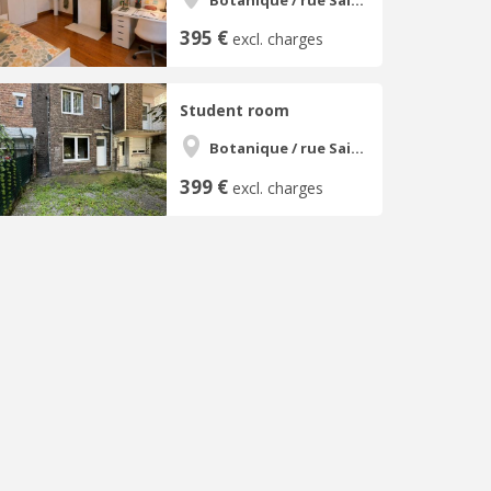
395 €
excl. charges
Student room
Botanique / rue Saint-Gilles / Jonfosse
399 €
excl. charges