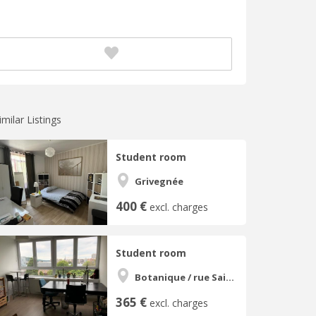
imilar Listings
Student room
Grivegnée
400 €
excl. charges
Student room
Botanique / rue Saint-Gilles / Jonfosse
365 €
excl. charges