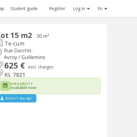
Register
Log in
En
ap
Student guide
ot 15 m2
30 m²
Te-cum
Rue Darchis
Avroy / Guillemins
625 €
excl. charges
KL 7821
AVAILABILITY
Available now
Active 1 day ago